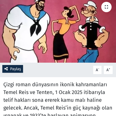
Resmi İlanlar
Rüya Tabirleri
Sağlık
Savunma Sanayi
Seçim 2023
Paylaş
-
+
A
A
Spor
Çizgi roman dünyasının ikonik kahramanları
Teknoloji ve Bilim
Temel Reis ve Tenten, 1 Ocak 2025 itibarıyla
telif hakları sona ererek kamu malı haline
Televizyon
gelecek. Ancak, Temel Reis’in güç kaynağı olan
ıspanak ve 1933’te başlayan animasyon