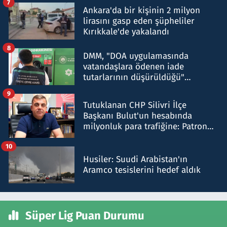
7
Ankara'da bir kişinin 2 milyon
lirasını gasp eden şüpheliler
Kırıkkale'de yakalandı
8
DMM, "DOA uygulamasında
vatandaşlara ödenen iade
tutarlarının düşürüldüğü"
iddiasını yalanladı
9
Tutuklanan CHP Silivri İlçe
Başkanı Bulut'un hesabında
milyonluk para trafiğine: Patron
talimat verdi, ben gönderdim
10
Husiler: Suudi Arabistan'ın
Aramco tesislerini hedef aldık
Süper Lig Puan Durumu