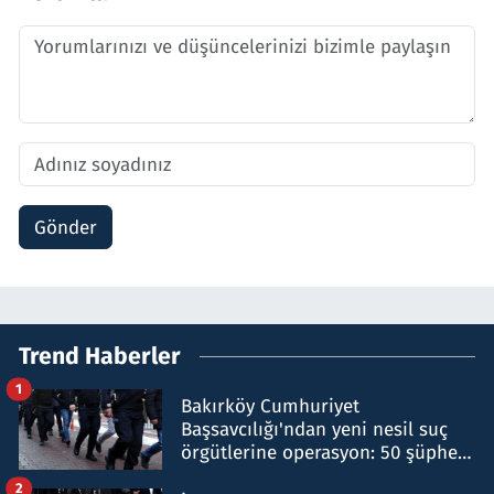
Gönder
Trend Haberler
1
Bakırköy Cumhuriyet
Başsavcılığı'ndan yeni nesil suç
örgütlerine operasyon: 50 şüpheli
hakkında gözaltı kararı
2