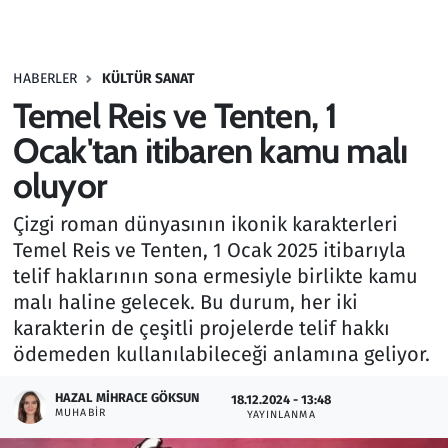
Gündem
HABERLER
KÜLTÜR SANAT
Haber
Temel Reis ve Tenten, 1
Kültür Sanat
Ocak'tan itibaren kamu malı
oluyor
Kurumsal Haberler
Çizgi roman dünyasının ikonik karakterleri
Lezzet Durağı
Temel Reis ve Tenten, 1 Ocak 2025 itibarıyla
telif haklarının sona ermesiyle birlikte kamu
Memur ve Kamu
malı haline gelecek. Bu durum, her iki
karakterin de çeşitli projelerde telif hakkı
Otomobil
ödemeden kullanılabileceği anlamına geliyor.
Oyun
HAZAL MIHRACE GÖKSUN
18.12.2024 - 13:48
MUHABIR
YAYINLANMA
Ramazan