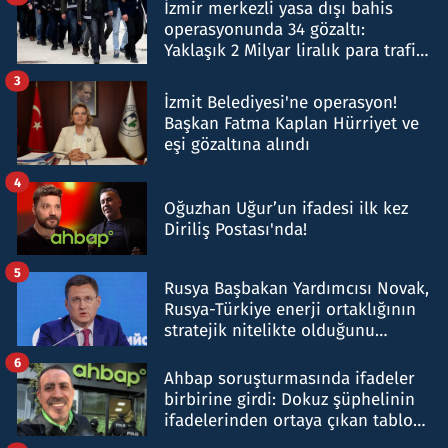
İzmir merkezli yasa dışı bahis
operasyonunda 34 gözaltı:
Yaklaşık 2 Milyar liralık para trafiği
tespit edildi
3
İzmit Belediyesi'ne operasyon!
Başkan Fatma Kaplan Hürriyet ve
eşi gözaltına alındı
4
Oğuzhan Uğur’un ifadesi ilk kez
Diriliş Postası'nda!
5
Rusya Başbakan Yardımcısı Novak,
Rusya-Türkiye enerji ortaklığının
stratejik nitelikte olduğunu
belirtti
6
Ahbap soruşturmasında ifadeler
birbirine girdi: Dokuz şüphelinin
ifadelerinden ortaya çıkan tablo
şok etti