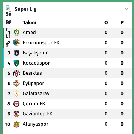
Süper Lig
#
Takım
O
P
Amed
0
0
1
Erzurumspor FK
0
0
2
Başakşehir
0
0
3
Kocaelispor
0
0
4
Beşiktaş
0
0
5
Eyüpspor
0
0
6
Galatasaray
0
0
7
Çorum FK
0
0
8
Gaziantep FK
0
0
9
Alanyaspor
0
0
10