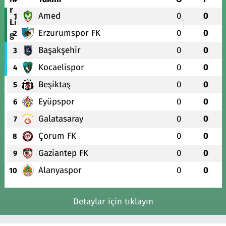
Amed
0
0
1
Erzurumspor FK
0
0
2
Başakşehir
0
0
3
Kocaelispor
0
0
4
Beşiktaş
0
0
5
Eyüpspor
0
0
6
Galatasaray
0
0
7
Çorum FK
0
0
8
Gaziantep FK
0
0
9
Alanyaspor
0
0
10
Detaylar için tıklayın