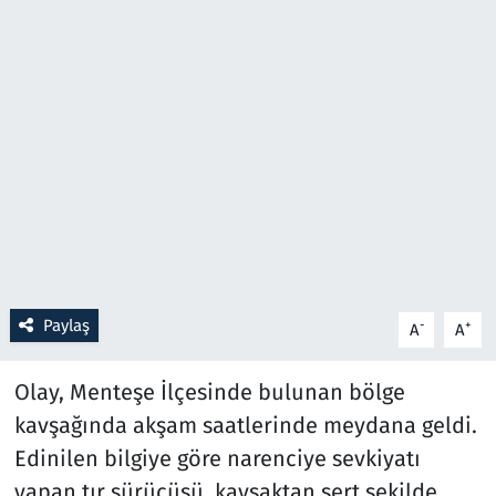
Resmi İlanlar
Rüya Tabirleri
Sağlık
Savunma Sanayi
Seçim 2023
Paylaş
-
+
A
A
Spor
Olay, Menteşe İlçesinde bulunan bölge
Teknoloji ve Bilim
kavşağında akşam saatlerinde meydana geldi.
Televizyon
Edinilen bilgiye göre narenciye sevkiyatı
yapan tır sürücüsü, kavşaktan sert şekilde