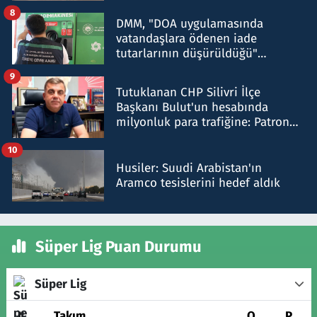
8
DMM, "DOA uygulamasında
vatandaşlara ödenen iade
tutarlarının düşürüldüğü"
iddiasını yalanladı
9
Tutuklanan CHP Silivri İlçe
Başkanı Bulut'un hesabında
milyonluk para trafiğine: Patron
talimat verdi, ben gönderdim
10
Husiler: Suudi Arabistan'ın
Aramco tesislerini hedef aldık
Süper Lig Puan Durumu
Süper Lig
#
Takım
O
P