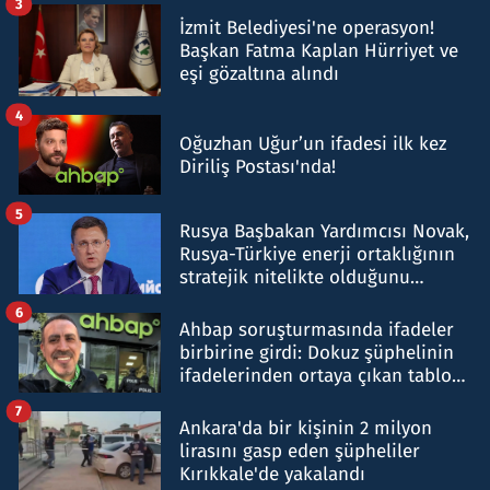
3
İzmit Belediyesi'ne operasyon!
Başkan Fatma Kaplan Hürriyet ve
eşi gözaltına alındı
4
Oğuzhan Uğur’un ifadesi ilk kez
Diriliş Postası'nda!
5
Rusya Başbakan Yardımcısı Novak,
Rusya-Türkiye enerji ortaklığının
stratejik nitelikte olduğunu
belirtti
6
Ahbap soruşturmasında ifadeler
birbirine girdi: Dokuz şüphelinin
ifadelerinden ortaya çıkan tablo
şok etti
7
Ankara'da bir kişinin 2 milyon
lirasını gasp eden şüpheliler
Kırıkkale'de yakalandı