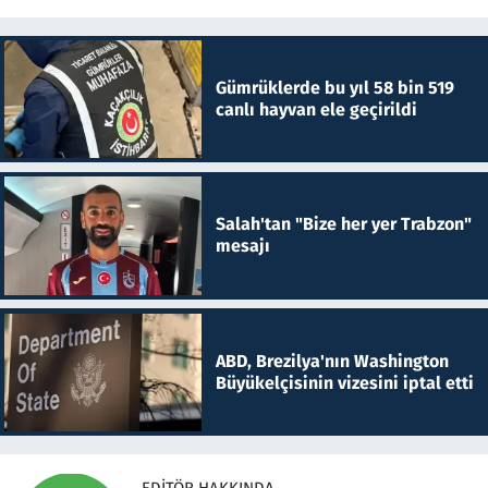
Gümrüklerde bu yıl 58 bin 519
canlı hayvan ele geçirildi
Salah'tan "Bize her yer Trabzon"
mesajı
ABD, Brezilya'nın Washington
Büyükelçisinin vizesini iptal etti
EDITÖR HAKKINDA