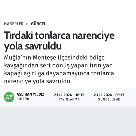
Gündem
HABERLER
GÜNCEL
Haber
Tırdaki tonlarca narenciye
Kültür Sanat
yola savruldu
Muğla’nın Menteşe ilçesindeki bölge
Kurumsal Haberler
kavşağından sert dönüş yapan tırın yan
kapağı ağırlığa dayanamayınca tonlarca
Lezzet Durağı
narenciye yola savruldu.
Memur ve Kamu
ASLIHAN YILDIZ
21.12.2024 - 10:35
23.12.2024 - 09:17
EDITÖR
YAYINLANMA
GÜNCELLEME
Otomobil
Oyun
Ramazan