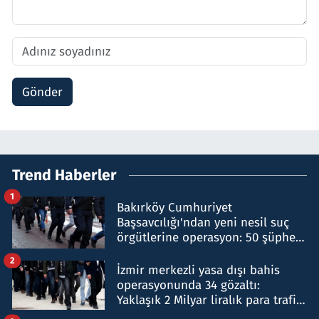
Gönder
Trend Haberler
1
Bakırköy Cumhuriyet
Başsavcılığı'ndan yeni nesil suç
örgütlerine operasyon: 50 şüpheli
hakkında gözaltı kararı
2
İzmir merkezli yasa dışı bahis
operasyonunda 34 gözaltı:
Yaklaşık 2 Milyar liralık para trafiği
tespit edildi