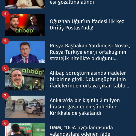
eşi gözaltına alındı
4
Oğuzhan Uğur’un ifadesi ilk kez
Diriliş Postası'nda!
5
Rusya Başbakan Yardımcısı Novak,
Rusya-Türkiye enerji ortaklığının
stratejik nitelikte olduğunu
belirtti
6
Ahbap soruşturmasında ifadeler
birbirine girdi: Dokuz şüphelinin
ifadelerinden ortaya çıkan tablo
şok etti
7
Ankara'da bir kişinin 2 milyon
lirasını gasp eden şüpheliler
Kırıkkale'de yakalandı
8
DMM, "DOA uygulamasında
vatandaşlara ödenen iade