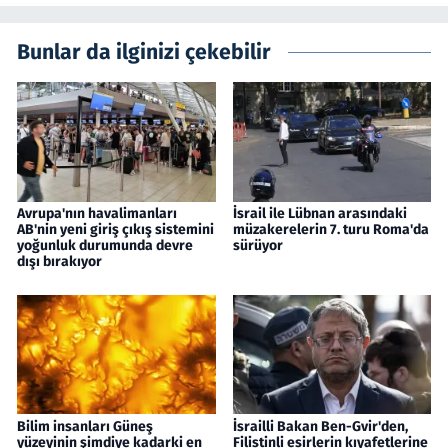
Bunlar da ilginizi çekebilir
Avrupa'nın havalimanları
İsrail ile Lübnan arasındaki
AB'nin yeni giriş çıkış sistemini
müzakerelerin 7. turu Roma'da
yoğunluk durumunda devre
sürüyor
dışı bırakıyor
Bilim insanları Güneş
İsrailli Bakan Ben-Gvir'den,
yüzeyinin şimdiye kadarki en
Filistinli esirlerin kıyafetlerine