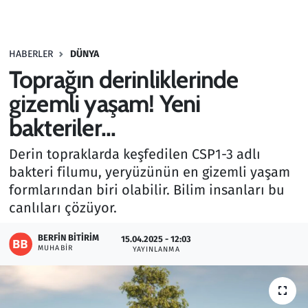
Gündem
HABERLER
DÜNYA
Haber
Toprağın derinliklerinde
Kültür Sanat
gizemli yaşam! Yeni
bakteriler...
Kurumsal Haberler
Derin topraklarda keşfedilen CSP1-3 adlı
Lezzet Durağı
bakteri filumu, yeryüzünün en gizemli yaşam
formlarından biri olabilir. Bilim insanları bu
Memur ve Kamu
canlıları çözüyor.
Otomobil
BERFIN BITIRIM
15.04.2025 - 12:03
MUHABIR
YAYINLANMA
Oyun
Ramazan