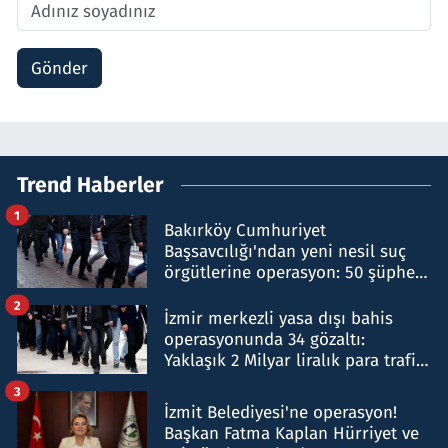
Gönder
Trend Haberler
1
Bakırköy Cumhuriyet
Başsavcılığı'ndan yeni nesil suç
örgütlerine operasyon: 50 şüpheli
hakkında gözaltı kararı
2
İzmir merkezli yasa dışı bahis
operasyonunda 34 gözaltı:
Yaklaşık 2 Milyar liralık para trafiği
tespit edildi
3
İzmit Belediyesi'ne operasyon!
Başkan Fatma Kaplan Hürriyet ve