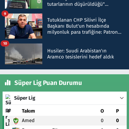
tutarlarının düşürüldüğü"
iddiasını yalanladı
9
Tutuklanan CHP Silivri İlçe
Başkanı Bulut'un hesabında
milyonluk para trafiğine: Patron
talimat verdi, ben gönderdim
10
Husiler: Suudi Arabistan'ın
Aramco tesislerini hedef aldık
Süper Lig Puan Durumu
Süper Lig
#
Takım
O
P
Amed
0
0
1