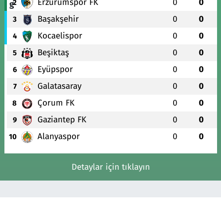
Erzurumspor FK
0
0
2
Başakşehir
0
0
3
Kocaelispor
0
0
4
Beşiktaş
0
0
5
Eyüpspor
0
0
6
Galatasaray
0
0
7
Çorum FK
0
0
8
Gaziantep FK
0
0
9
Alanyaspor
0
0
10
Detaylar için tıklayın