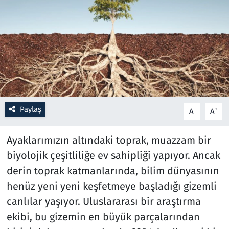
Resmi İlanlar
Rüya Tabirleri
Sağlık
Savunma Sanayi
Paylaş
-
+
A
A
Seçim 2023
Ayaklarımızın altındaki toprak, muazzam bir
Spor
biyolojik çeşitliliğe ev sahipliği yapıyor. Ancak
derin toprak katmanlarında, bilim dünyasının
Teknoloji ve Bilim
henüz yeni yeni keşfetmeye başladığı gizemli
canlılar yaşıyor. Uluslararası bir araştırma
Televizyon
ekibi, bu gizemin en büyük parçalarından