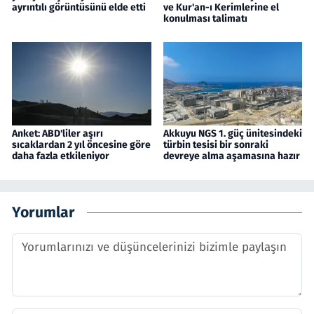
ayrıntılı görüntüsünü elde etti
ve Kur'an-ı Kerimlerine el
konulması talimatı
Anket: ABD'liler aşırı
Akkuyu NGS 1. güç ünitesindeki
sıcaklardan 2 yıl öncesine göre
türbin tesisi bir sonraki
daha fazla etkileniyor
devreye alma aşamasına hazır
Yorumlar