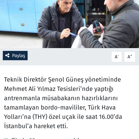
Resmi İlanlar
Rüya Tabirleri
Sağlık
Paylaş
-
+
A
A
Savunma Sanayi
Seçim 2023
Teknik Direktör Şenol Güneş yönetiminde
Mehmet Ali Yılmaz Tesisleri’nde yaptığı
Spor
antrenmanla müsabakanın hazırlıklarını
tamamlayan bordo-mavililer, Türk Hava
Teknoloji ve Bilim
Yolları’na (THY) özel uçak ile saat 16.00’da
Televizyon
İstanbul’a hareket etti.