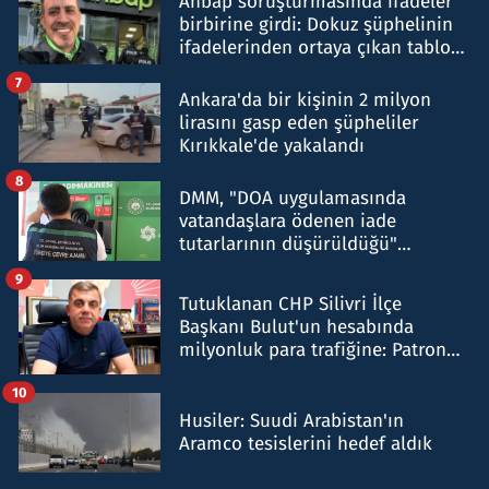
Ahbap soruşturmasında ifadeler
birbirine girdi: Dokuz şüphelinin
ifadelerinden ortaya çıkan tablo
şok etti
7
Ankara'da bir kişinin 2 milyon
lirasını gasp eden şüpheliler
Kırıkkale'de yakalandı
8
DMM, "DOA uygulamasında
vatandaşlara ödenen iade
tutarlarının düşürüldüğü"
iddiasını yalanladı
9
Tutuklanan CHP Silivri İlçe
Başkanı Bulut'un hesabında
milyonluk para trafiğine: Patron
talimat verdi, ben gönderdim
10
Husiler: Suudi Arabistan'ın
Aramco tesislerini hedef aldık