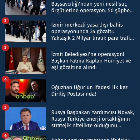
Başsavcılığı'ndan yeni nesil suç
örgütlerine operasyon: 50 şüpheli
hakkında gözaltı kararı
2
İzmir merkezli yasa dışı bahis
operasyonunda 34 gözaltı:
Yaklaşık 2 Milyar liralık para trafiği
tespit edildi
3
İzmit Belediyesi'ne operasyon!
Başkan Fatma Kaplan Hürriyet ve
eşi gözaltına alındı
4
Oğuzhan Uğur’un ifadesi ilk kez
Diriliş Postası'nda!
5
Rusya Başbakan Yardımcısı Novak,
Rusya-Türkiye enerji ortaklığının
stratejik nitelikte olduğunu
belirtti
6