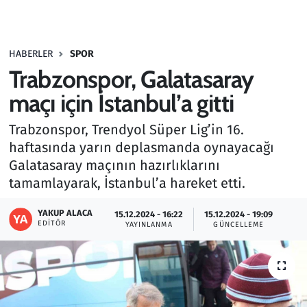
Gündem
HABERLER
SPOR
Haber
Trabzonspor, Galatasaray
Kültür Sanat
maçı için İstanbul’a gitti
Trabzonspor, Trendyol Süper Lig’in 16.
Kurumsal Haberler
haftasında yarın deplasmanda oynayacağı
Galatasaray maçının hazırlıklarını
Lezzet Durağı
tamamlayarak, İstanbul’a hareket etti.
Memur ve Kamu
YAKUP ALACA
15.12.2024 - 16:22
15.12.2024 - 19:09
EDITÖR
YAYINLANMA
GÜNCELLEME
Otomobil
Oyun
Ramazan