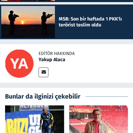
MSB: Son bir haftada 1 PKK'lı
terörist teslim oldu
EDITÖR HAKKINDA
Yakup Alaca
Bunlar da ilginizi çekebilir