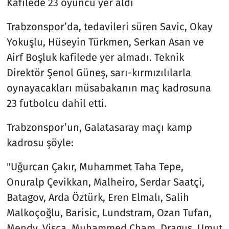
Kafilede 23 oyuncu yer aldı
Trabzonspor’da, tedavileri süren Savic, Okay
Yokuşlu, Hüseyin Türkmen, Serkan Asan ve
Airf Boşluk kafilede yer almadı. Teknik
Direktör Şenol Güneş, sarı-kırmızılılarla
oynayacakları müsabakanın maç kadrosuna
23 futbolcu dahil etti.
Trabzonspor’un, Galatasaray maçı kamp
kadrosu şöyle:
"Uğurcan Çakır, Muhammet Taha Tepe,
Onuralp Çevikkan, Malheiro, Serdar Saatçi,
Batagov, Arda Öztürk, Eren Elmalı, Salih
Malkoçoğlu, Barisic, Lundstram, Ozan Tufan,
Mendy, Visca, Muhammed Cham, Draguş, Umut