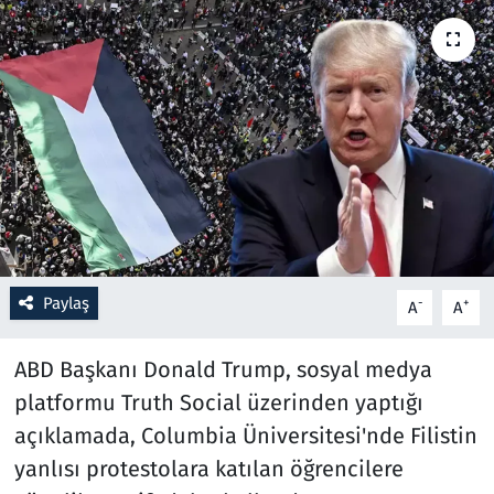
Resmi İlanlar
Rüya Tabirleri
Sağlık
Savunma Sanayi
Seçim 2023
Paylaş
-
+
A
A
Spor
ABD Başkanı Donald Trump, sosyal medya
Teknoloji ve Bilim
platformu Truth Social üzerinden yaptığı
açıklamada, Columbia Üniversitesi'nde Filistin
Televizyon
yanlısı protestolara katılan öğrencilere