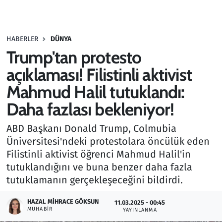
Gündem
HABERLER
DÜNYA
Haber
Trump'tan protesto
Kültür Sanat
açıklaması! Filistinli aktivist
Mahmud Halil tutuklandı:
Kurumsal Haberler
Daha fazlası bekleniyor!
Lezzet Durağı
ABD Başkanı Donald Trump, Colmubia
Üniversitesi'ndeki protestolara öncülük eden
Memur ve Kamu
Filistinli aktivist öğrenci Mahmud Halil'in
tutuklandığını ve buna benzer daha fazla
Otomobil
tutuklamanın gerçekleşeceğini bildirdi.
Oyun
HAZAL MIHRACE GÖKSUN
11.03.2025 - 00:45
MUHABIR
YAYINLANMA
Ramazan