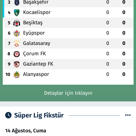
Başakşehir
0
0
3
Kocaelispor
0
0
4
Beşiktaş
0
0
5
Eyüpspor
0
0
6
Galatasaray
0
0
7
Çorum FK
0
0
8
Gaziantep FK
0
0
9
Alanyaspor
0
0
10
Detaylar için tıklayın
Süper Lig Fikstür
14 Ağustos, Cuma