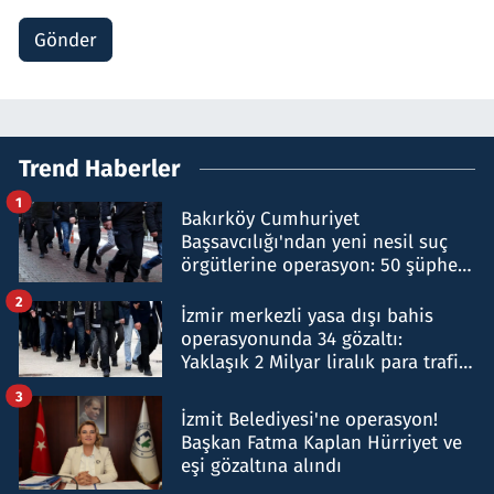
Gönder
Trend Haberler
1
Bakırköy Cumhuriyet
Başsavcılığı'ndan yeni nesil suç
örgütlerine operasyon: 50 şüpheli
hakkında gözaltı kararı
2
İzmir merkezli yasa dışı bahis
operasyonunda 34 gözaltı:
Yaklaşık 2 Milyar liralık para trafiği
tespit edildi
3
İzmit Belediyesi'ne operasyon!
Başkan Fatma Kaplan Hürriyet ve
eşi gözaltına alındı