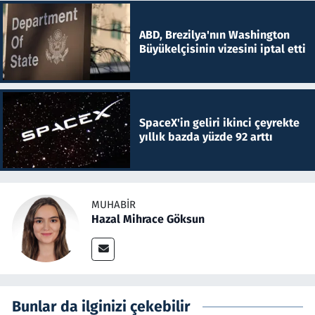
ABD, Brezilya'nın Washington
Büyükelçisinin vizesini iptal etti
SpaceX'in geliri ikinci çeyrekte
yıllık bazda yüzde 92 arttı
MUHABIR
Hazal Mihrace Göksun
Bunlar da ilginizi çekebilir