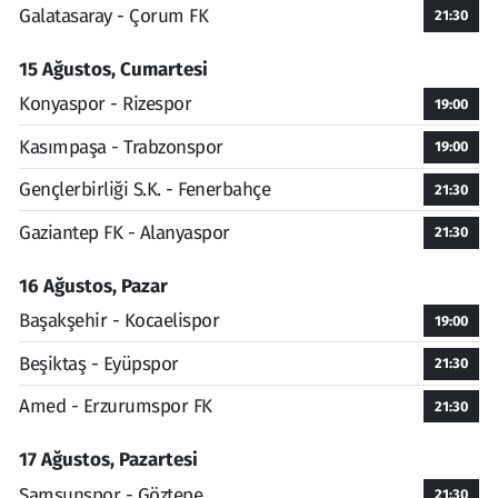
Galatasaray - Çorum FK
21:30
15 Ağustos, Cumartesi
Konyaspor - Rizespor
19:00
Kasımpaşa - Trabzonspor
19:00
Gençlerbirliği S.K. - Fenerbahçe
21:30
Gaziantep FK - Alanyaspor
21:30
16 Ağustos, Pazar
Başakşehir - Kocaelispor
19:00
Beşiktaş - Eyüpspor
21:30
Amed - Erzurumspor FK
21:30
17 Ağustos, Pazartesi
Samsunspor - Göztepe
21:30