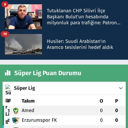
iddiasını yalanladı
9
Tutuklanan CHP Silivri İlçe
Başkanı Bulut'un hesabında
milyonluk para trafiğine: Patron
talimat verdi, ben gönderdim
10
Husiler: Suudi Arabistan'ın
Aramco tesislerini hedef aldık
Süper Lig Puan Durumu
Süper Lig
#
Takım
O
P
Amed
0
0
1
Erzurumspor FK
0
0
2