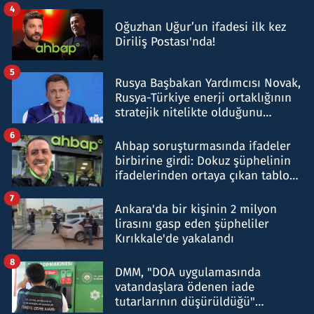
4
Oğuzhan Uğur’un ifadesi ilk kez
Diriliş Postası'nda!
5
Rusya Başbakan Yardımcısı Novak,
Rusya-Türkiye enerji ortaklığının
stratejik nitelikte olduğunu
belirtti
6
Ahbap soruşturmasında ifadeler
birbirine girdi: Dokuz şüphelinin
ifadelerinden ortaya çıkan tablo
şok etti
7
Ankara'da bir kişinin 2 milyon
lirasını gasp eden şüpheliler
Kırıkkale'de yakalandı
8
DMM, "DOA uygulamasında
vatandaşlara ödenen iade
tutarlarının düşürüldüğü"