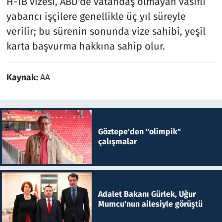
H-1B vizesi, ABD'de vatandaş olmayan vasıflı
yabancı işçilere genellikle üç yıl süreyle
verilir; bu sürenin sonunda vize sahibi, yeşil
karta başvurma hakkına sahip olur.
Kaynak:
AA
Göztepe'den "olimpik"
çalışmalar
Adalet Bakanı Gürlek, Uğur
Mumcu'nun ailesiyle görüştü