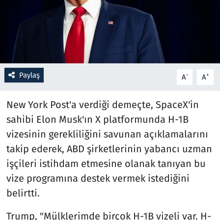
Resmi İlanlar
Rüya Tabirleri
Sağlık
Paylaş
-
+
A
A
Savunma Sanayi
New York Post'a verdiği demeçte, SpaceX'in
sahibi Elon Musk'ın X platformunda H-1B
Seçim 2023
vizesinin gerekliliğini savunan açıklamalarını
takip ederek, ABD şirketlerinin yabancı uzman
Spor
işçileri istihdam etmesine olanak tanıyan bu
Teknoloji ve Bilim
vize programına destek vermek istediğini
belirtti.
Televizyon
Trump, "Mülklerimde birçok H-1B vizeli var. H-