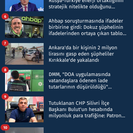
Rusya-Türkiye enerji ortaklığının
stratejik nitelikte olduğunu
belirtti
6
Ahbap soruşturmasında ifadeler
birbirine girdi: Dokuz şüphelinin
ifadelerinden ortaya çıkan tablo
şok etti
7
Ankara'da bir kişinin 2 milyon
lirasını gasp eden şüpheliler
Kırıkkale'de yakalandı
8
DMM, "DOA uygulamasında
vatandaşlara ödenen iade
tutarlarının düşürüldüğü"
iddiasını yalanladı
9
Tutuklanan CHP Silivri İlçe
Başkanı Bulut'un hesabında
milyonluk para trafiğine: Patron
talimat verdi, ben gönderdim
10