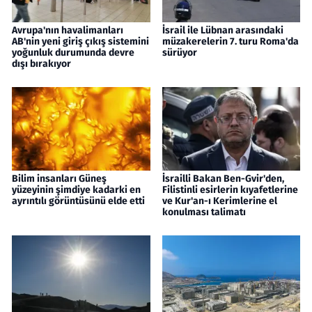
Avrupa'nın havalimanları
İsrail ile Lübnan arasındaki
AB'nin yeni giriş çıkış sistemini
müzakerelerin 7. turu Roma'da
yoğunluk durumunda devre
sürüyor
dışı bırakıyor
Bilim insanları Güneş
İsrailli Bakan Ben-Gvir'den,
yüzeyinin şimdiye kadarki en
Filistinli esirlerin kıyafetlerine
ayrıntılı görüntüsünü elde etti
ve Kur'an-ı Kerimlerine el
konulması talimatı