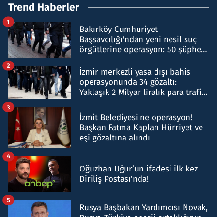
Trend Haberler
1
Bakırköy Cumhuriyet
Başsavcılığı'ndan yeni nesil suç
örgütlerine operasyon: 50 şüpheli
hakkında gözaltı kararı
2
İzmir merkezli yasa dışı bahis
operasyonunda 34 gözaltı:
Yaklaşık 2 Milyar liralık para trafiği
tespit edildi
3
İzmit Belediyesi'ne operasyon!
Başkan Fatma Kaplan Hürriyet ve
eşi gözaltına alındı
4
Oğuzhan Uğur’un ifadesi ilk kez
Diriliş Postası'nda!
5
Rusya Başbakan Yardımcısı Novak,