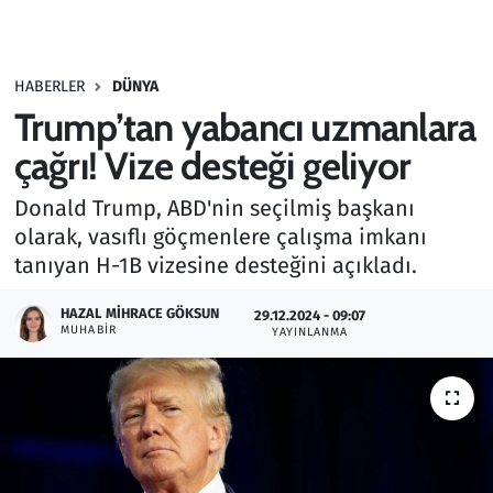
Gündem
HABERLER
DÜNYA
Haber
Trump’tan yabancı uzmanlara
Kültür Sanat
çağrı! Vize desteği geliyor
Donald Trump, ABD'nin seçilmiş başkanı
Kurumsal Haberler
olarak, vasıflı göçmenlere çalışma imkanı
tanıyan H-1B vizesine desteğini açıkladı.
Lezzet Durağı
HAZAL MIHRACE GÖKSUN
29.12.2024 - 09:07
Memur ve Kamu
MUHABIR
YAYINLANMA
Otomobil
Oyun
Ramazan