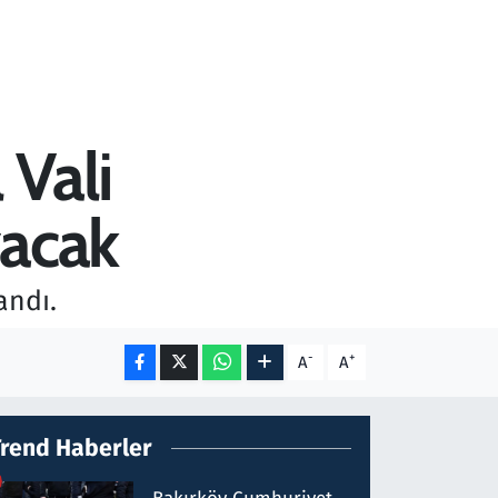
 Vali
yacak
andı.
-
+
A
A
Trend Haberler