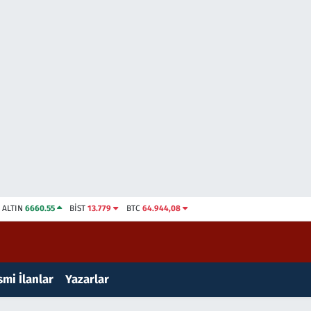
ALTIN
6660.55
BİST
13.779
BTC
64.944,08
mi İlanlar
Yazarlar