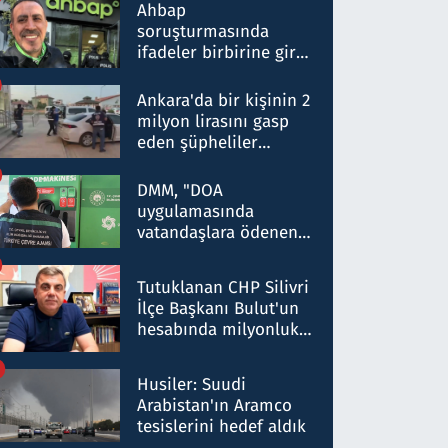
nitelikte olduğunu
Ahbap
belirtti
soruşturmasında
ifadeler birbirine girdi:
Dokuz şüphelinin
ifadelerinden ortaya
Ankara'da bir kişinin 2
çıkan tablo şok etti
milyon lirasını gasp
eden şüpheliler
Kırıkkale'de yakalandı
DMM, "DOA
uygulamasında
vatandaşlara ödenen
iade tutarlarının
düşürüldüğü" iddiasını
Tutuklanan CHP Silivri
yalanladı
İlçe Başkanı Bulut'un
hesabında milyonluk
para trafiğine: Patron
talimat verdi, ben
Husiler: Suudi
gönderdim
Arabistan'ın Aramco
tesislerini hedef aldık