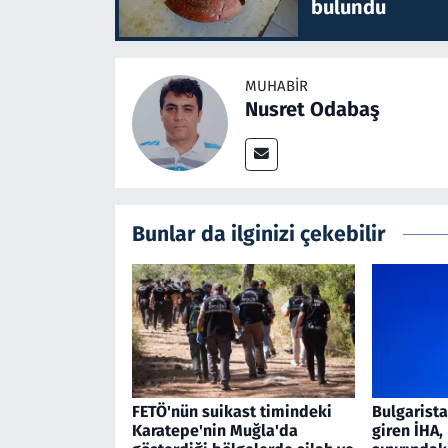
bulundu
MUHABIR
Nusret Odabaş
Bunlar da ilginizi çekebilir
FETÖ'nün suikast timindeki
Bulgarist
Karatepe'nin Muğla'da
giren İHA