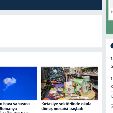
1
1
G
1
K
K
an hava sahasına
Kırtasiye sektöründe okula
G
, Romanya
dönüş mesaisi başladı