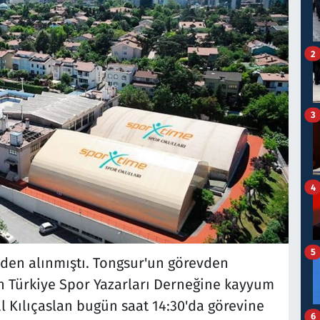
2
3
4
5
den alınmıştı. Tongsur'un görevden
n Türkiye Spor Yazarları Derneğine kayyum
al Kılıçaslan bugün saat 14:30'da görevine
6