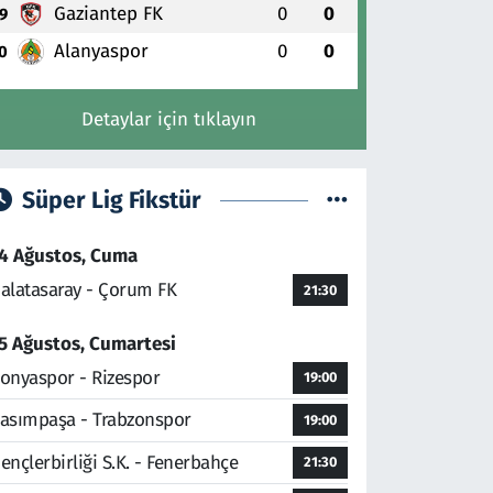
Gaziantep FK
0
0
9
Alanyaspor
0
0
0
Detaylar için tıklayın
Süper Lig Fikstür
4 Ağustos, Cuma
alatasaray - Çorum FK
21:30
5 Ağustos, Cumartesi
onyaspor - Rizespor
19:00
asımpaşa - Trabzonspor
19:00
ençlerbirliği S.K. - Fenerbahçe
21:30