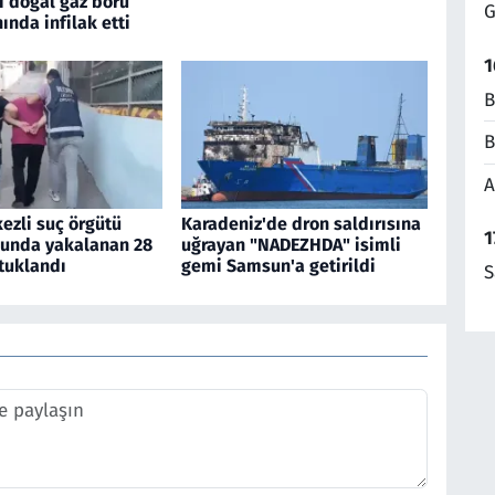
i doğal gaz boru
G
nında infilak etti
1
B
B
A
ezli suç örgütü
Karadeniz'de dron saldırısına
1
unda yakalanan 28
uğrayan "NADEZHDA" isimli
tuklandı
gemi Samsun'a getirildi
S