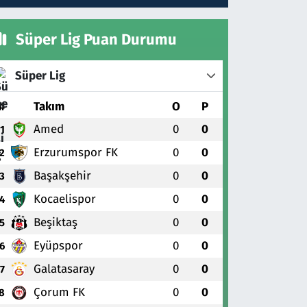
Süper Lig Puan Durumu
Süper Lig
#
Takım
O
P
Amed
0
0
1
Erzurumspor FK
0
0
2
Başakşehir
0
0
3
Kocaelispor
0
0
4
Beşiktaş
0
0
5
Eyüpspor
0
0
6
Galatasaray
0
0
7
Çorum FK
0
0
8