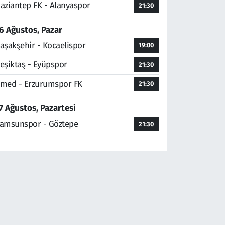
aziantep FK - Alanyaspor
21:30
6 Ağustos, Pazar
aşakşehir - Kocaelispor
19:00
eşiktaş - Eyüpspor
21:30
med - Erzurumspor FK
21:30
7 Ağustos, Pazartesi
amsunspor - Göztepe
21:30