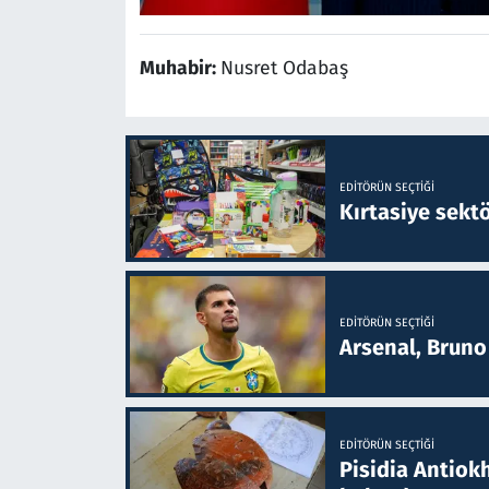
Muhabir:
Nusret Odabaş
EDITÖRÜN SEÇTIĞI
Kırtasiye sekt
EDITÖRÜN SEÇTIĞI
Arsenal, Bruno 
EDITÖRÜN SEÇTIĞI
Pisidia Antiokh