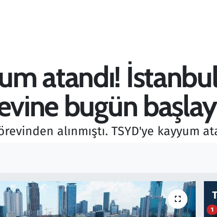
m atandı! İstanbul
revine bugün başla
revinden alınmıştı. TSYD'ye kayyum at
1