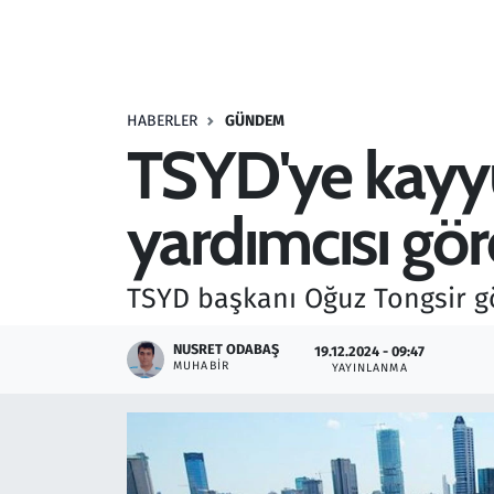
Resmi İlanlar
Rüya Tabirleri
HABERLER
GÜNDEM
TSYD'ye kayyu
Sağlık
yardımcısı gö
Savunma Sanayi
Seçim 2023
TSYD başkanı Oğuz Tongsir gö
Spor
NUSRET ODABAŞ
19.12.2024 - 09:47
MUHABIR
YAYINLANMA
Teknoloji ve Bilim
Televizyon