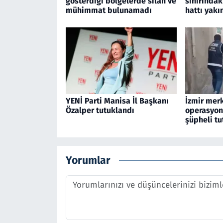
gösterdiği bölgelerde silah ve
sınırındak
mühimmat bulunamadı
hattı yakı
YENİ Parti Manisa İl Başkanı
İzmir merk
Özalper tutuklandı
operasyon
şüpheli tu
Yorumlar