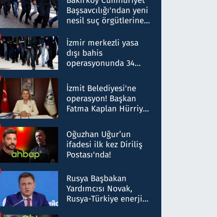
Bakırköy Cumhuriyet
Başsavcılığı'ndan yeni
nesil suç örgütlerine
operasyon: 50 şüpheli
hakkında gözaltı kararı
İzmir merkezli yasa
dışı bahis
operasyonunda 34
gözaltı: Yaklaşık 2
Milyar liralık para
İzmit Belediyesi'ne
trafiği tespit edildi
operasyon! Başkan
Fatma Kaplan Hürriyet
ve eşi gözaltına alındı
Oğuzhan Uğur’un
ifadesi ilk kez Diriliş
Postası'nda!
Rusya Başbakan
Yardımcısı Novak,
Rusya-Türkiye enerji
ortaklığının stratejik