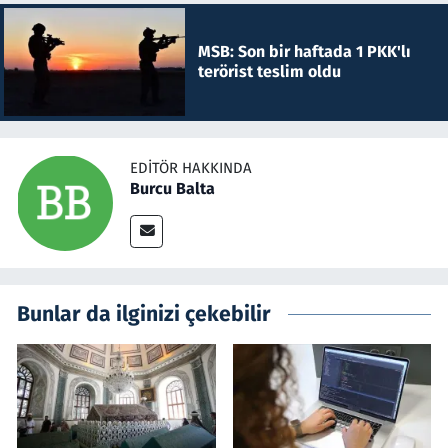
MSB: Son bir haftada 1 PKK'lı
terörist teslim oldu
EDITÖR HAKKINDA
Burcu Balta
Bunlar da ilginizi çekebilir