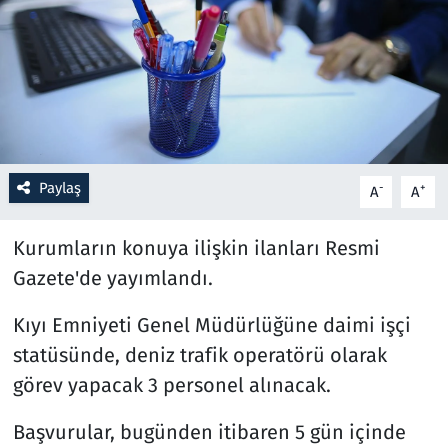
Resmi İlanlar
Rüya Tabirleri
Sağlık
Paylaş
-
+
A
A
Savunma Sanayi
Kurumların konuya ilişkin ilanları Resmi
Seçim 2023
Gazete'de yayımlandı.
Spor
Kıyı Emniyeti Genel Müdürlüğüne daimi işçi
Teknoloji ve Bilim
statüsünde, deniz trafik operatörü olarak
görev yapacak 3 personel alınacak.
Televizyon
Başvurular, bugünden itibaren 5 gün içinde