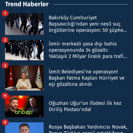
Trend Haberler
1
Bakırköy Cumhuriyet
Başsavcılığı'ndan yeni nesil suç
örgütlerine operasyon: 50 şüpheli
hakkında gözaltı kararı
2
İzmir merkezli yasa dışı bahis
operasyonunda 34 gözaltı:
Yaklaşık 2 Milyar liralık para trafiği
tespit edildi
3
İzmit Belediyesi'ne operasyon!
Başkan Fatma Kaplan Hürriyet ve
eşi gözaltına alındı
4
Oğuzhan Uğur’un ifadesi ilk kez
Diriliş Postası'nda!
5
Rusya Başbakan Yardımcısı Novak,