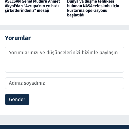
ASELSAN Genel Müdürü Ahmet
Dünya'ya düşme tehlikesi
Akyol'dan "Avrupa'nın en hızlı
bulunan NASA teleskobu için
şirketlerindeniz" mesajı
kurtarma operasyonu
başlatıldı
Yorumlar
Gönder