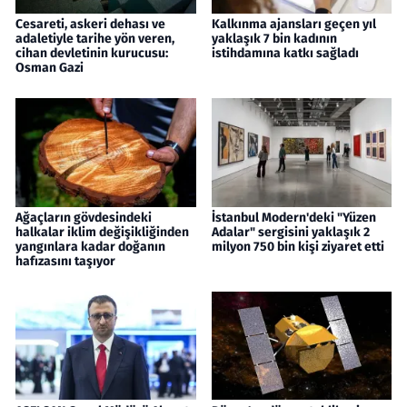
Cesareti, askeri dehası ve
Kalkınma ajansları geçen yıl
adaletiyle tarihe yön veren,
yaklaşık 7 bin kadının
cihan devletinin kurucusu:
istihdamına katkı sağladı
Osman Gazi
Ağaçların gövdesindeki
İstanbul Modern'deki "Yüzen
halkalar iklim değişikliğinden
Adalar" sergisini yaklaşık 2
yangınlara kadar doğanın
milyon 750 bin kişi ziyaret etti
hafızasını taşıyor