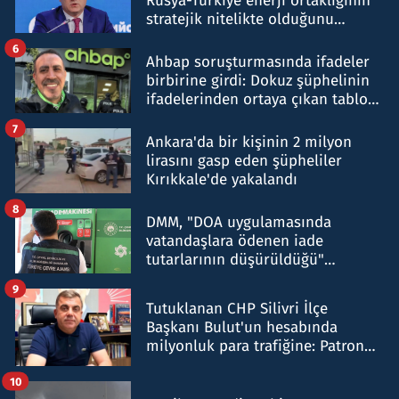
Rusya-Türkiye enerji ortaklığının
stratejik nitelikte olduğunu
belirtti
6
Ahbap soruşturmasında ifadeler
birbirine girdi: Dokuz şüphelinin
ifadelerinden ortaya çıkan tablo
şok etti
7
Ankara'da bir kişinin 2 milyon
lirasını gasp eden şüpheliler
Kırıkkale'de yakalandı
8
DMM, "DOA uygulamasında
vatandaşlara ödenen iade
tutarlarının düşürüldüğü"
iddiasını yalanladı
9
Tutuklanan CHP Silivri İlçe
Başkanı Bulut'un hesabında
milyonluk para trafiğine: Patron
talimat verdi, ben gönderdim
10