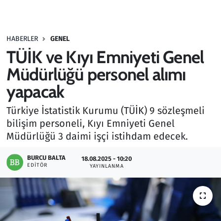
Gündem
HABERLER
GENEL
Haber
TÜİK ve Kıyı Emniyeti Genel
Kültür Sanat
Müdürlüğü personel alımı
yapacak
Kurumsal Haberler
Türkiye İstatistik Kurumu (TÜİK) 9 sözleşmeli
Lezzet Durağı
bilişim personeli, Kıyı Emniyeti Genel
Müdürlüğü 3 daimi işçi istihdam edecek.
Memur ve Kamu
BURCU BALTA
18.08.2025 - 10:20
EDITÖR
YAYINLANMA
Otomobil
Oyun
Ramazan