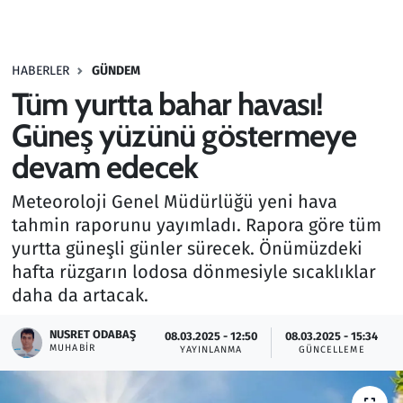
Gündem
HABERLER
GÜNDEM
Haber
Tüm yurtta bahar havası!
Kültür Sanat
Güneş yüzünü göstermeye
devam edecek
Kurumsal Haberler
Meteoroloji Genel Müdürlüğü yeni hava
Lezzet Durağı
tahmin raporunu yayımladı. Rapora göre tüm
yurtta güneşli günler sürecek. Önümüzdeki
Memur ve Kamu
hafta rüzgarın lodosa dönmesiyle sıcaklıklar
daha da artacak.
Otomobil
NUSRET ODABAŞ
08.03.2025 - 12:50
08.03.2025 - 15:34
MUHABIR
Oyun
YAYINLANMA
GÜNCELLEME
Ramazan