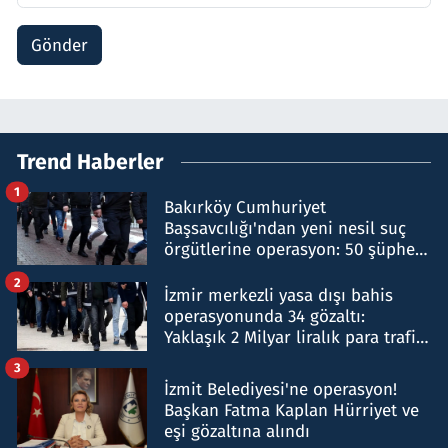
Gönder
Trend Haberler
1
Bakırköy Cumhuriyet
Başsavcılığı'ndan yeni nesil suç
örgütlerine operasyon: 50 şüpheli
hakkında gözaltı kararı
2
İzmir merkezli yasa dışı bahis
operasyonunda 34 gözaltı:
Yaklaşık 2 Milyar liralık para trafiği
tespit edildi
3
İzmit Belediyesi'ne operasyon!
Başkan Fatma Kaplan Hürriyet ve
eşi gözaltına alındı