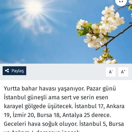
Resmi İlanlar
Rüya Tabirleri
Sağlık
Savunma Sanayi
Paylaş
-
+
A
A
Seçim 2023
Yurtta bahar havası yaşanıyor. Pazar günü
Spor
İstanbul güneşli ama sert ve serin esen
Teknoloji ve Bilim
karayel gölgede üşütecek. İstanbul 17, Ankara
19, İzmir 20, Bursa 18, Antalya 25 derece.
Televizyon
Geceleri hava soğuk oluyor. İstanbul 5, Bursa