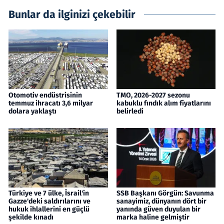
Bunlar da ilginizi çekebilir
Otomotiv endüstrisinin
TMO, 2026-2027 sezonu
temmuz ihracatı 3,6 milyar
kabuklu fındık alım fiyatlarını
dolara yaklaştı
belirledi
Türkiye ve 7 ülke, İsrail'in
SSB Başkanı Görgün: Savunma
Gazze'deki saldırılarını ve
sanayimiz, dünyanın dört bir
hukuk ihlallerini en güçlü
yanında güven duyulan bir
şekilde kınadı
marka haline gelmiştir