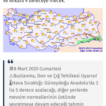
ve Ankara 4 dereceye inecek.
📆8 Mart 2025 Cumartesi
⚠️Buzlanma, Don ve Çığ Tehlikesi Uyarısı!
🌡️Hava Sıcaklığı: Güneydoğu Anadolu'da 3
ila 5 derece azalacağı, diğer yerlerde
mevsim normallerinin üstünde
seyretmeye devam edeceği tahmin