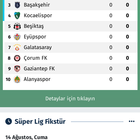
Başakşehir
0
0
3
Kocaelispor
0
0
4
Beşiktaş
0
0
5
Eyüpspor
0
0
6
Galatasaray
0
0
7
Çorum FK
0
0
8
Gaziantep FK
0
0
9
Alanyaspor
0
0
10
Detaylar için tıklayın
Süper Lig Fikstür
14 Ağustos, Cuma