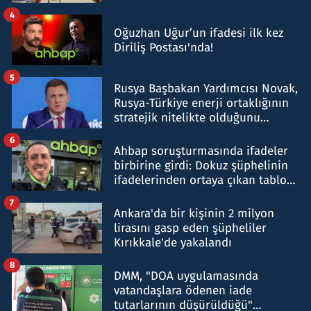
4
Oğuzhan Uğur’un ifadesi ilk kez
Diriliş Postası'nda!
5
Rusya Başbakan Yardımcısı Novak,
Rusya-Türkiye enerji ortaklığının
stratejik nitelikte olduğunu
belirtti
6
Ahbap soruşturmasında ifadeler
birbirine girdi: Dokuz şüphelinin
ifadelerinden ortaya çıkan tablo
şok etti
7
Ankara'da bir kişinin 2 milyon
lirasını gasp eden şüpheliler
Kırıkkale'de yakalandı
8
DMM, "DOA uygulamasında
vatandaşlara ödenen iade
tutarlarının düşürüldüğü"