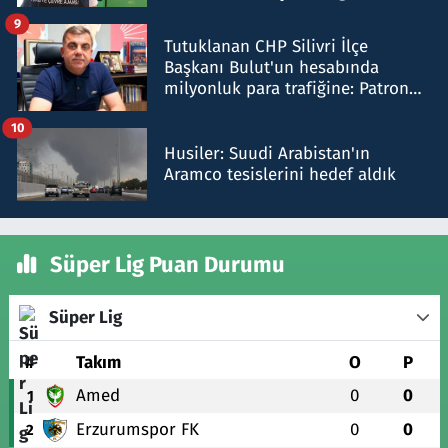
iddiasını yalanladı
9
Tutuklanan CHP Silivri İlçe
Başkanı Bulut'un hesabında
milyonluk para trafiğine: Patron
talimat verdi, ben gönderdim
10
Husiler: Suudi Arabistan'ın
Aramco tesislerini hedef aldık
Süper Lig Puan Durumu
Süper Lig
#
Takım
O
P
Amed
0
0
1
Erzurumspor FK
0
0
2