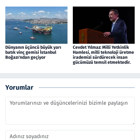
Dünyanın üçüncü büyük yarı
Cevdet Yılmaz: Milli Yetkinlik
batık vinç gemisi İstanbul
Hamlesi, milli teknoloji üretme
Boğazı'ndan geçiyor
irademizi sürdürecek insan
gücümüzü temsil etmektedir.
Yorumlar