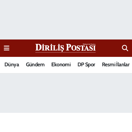
15 Temmuz Destanı
Nöbetçi Eczaneler
Analiz-Yorum
Hava Durumu
Dizi-Film
Trafik Durumu
Dünya
Gündem
Ekonomi
DP Spor
Resmi İlanlar
Dünya
Süper Lig Puan Durumu ve Fikstür
Eğitim
Tüm Manşetler
Ekonomi
Son Dakika Haberleri
Elif Kuşağı
Haber Arşivi
Güncel