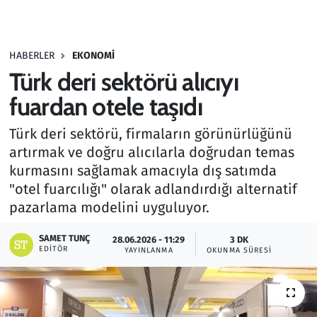
Gündem
HABERLER
EKONOMI
Haber
Türk deri sektörü alıcıyı
Kültür Sanat
fuardan otele taşıdı
Türk deri sektörü, firmaların görünürlüğünü
Kurumsal Haberler
artırmak ve doğru alıcılarla doğrudan temas
kurmasını sağlamak amacıyla dış satımda
Lezzet Durağı
"otel fuarcılığı" olarak adlandırdığı alternatif
Memur ve Kamu
pazarlama modelini uyguluyor.
SAMET TUNÇ
Otomobil
28.06.2026 - 11:29
3 DK
EDITÖR
YAYINLANMA
OKUNMA SÜRESI
Oyun
Ramazan