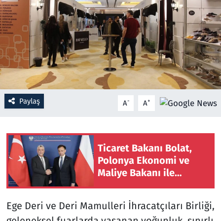
Resmi İlanlar
Rüya Tabirleri
Sağlık
Savunma Sanayi
Paylaş
-
+
A
A
Seçim 2023
Ticaret Bakanı Bolat,
Spor
Polonya Ekonomi ve
Maliye Bakanı ile
Teknoloji ve Bilim
görüştü
Televizyon
Ege Deri ve Deri Mamulleri İhracatçıları Birliği,
geleneksel fuarlarda yaşanan yoğunluk, sınırlı