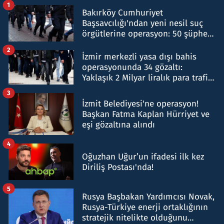
1
Bakırköy Cumhuriyet
Başsavcılığı'ndan yeni nesil suç
örgütlerine operasyon: 50 şüpheli
hakkında gözaltı kararı
2
İzmir merkezli yasa dışı bahis
operasyonunda 34 gözaltı:
Yaklaşık 2 Milyar liralık para trafiği
tespit edildi
3
İzmit Belediyesi'ne operasyon!
Başkan Fatma Kaplan Hürriyet ve
eşi gözaltına alındı
4
Oğuzhan Uğur’un ifadesi ilk kez
Diriliş Postası'nda!
5
Rusya Başbakan Yardımcısı Novak,
Rusya-Türkiye enerji ortaklığının
stratejik nitelikte olduğunu