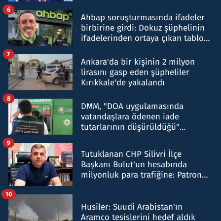
belirtti
6
Ahbap soruşturmasında ifadeler
birbirine girdi: Dokuz şüphelinin
ifadelerinden ortaya çıkan tablo
şok etti
7
Ankara'da bir kişinin 2 milyon
lirasını gasp eden şüpheliler
Kırıkkale'de yakalandı
8
DMM, "DOA uygulamasında
vatandaşlara ödenen iade
tutarlarının düşürüldüğü"
iddiasını yalanladı
9
Tutuklanan CHP Silivri İlçe
Başkanı Bulut'un hesabında
milyonluk para trafiğine: Patron
talimat verdi, ben gönderdim
10
Husiler: Suudi Arabistan'ın
Aramco tesislerini hedef aldık