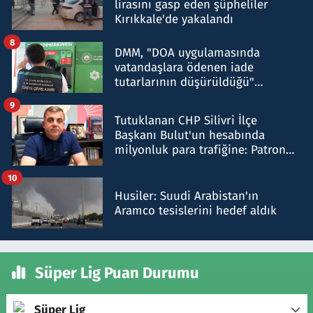
lirasını gasp eden şüpheliler
Kırıkkale'de yakalandı
8
DMM, "DOA uygulamasında
vatandaşlara ödenen iade
tutarlarının düşürüldüğü"
iddiasını yalanladı
9
Tutuklanan CHP Silivri İlçe
Başkanı Bulut'un hesabında
milyonluk para trafiğine: Patron
talimat verdi, ben gönderdim
10
Husiler: Suudi Arabistan'ın
Aramco tesislerini hedef aldık
Süper Lig Puan Durumu
Süper Lig