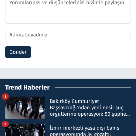
Gönder
Trend Haberler
1
Bakırköy Cumhuriyet
Başsavcılığı'ndan yeni nesil suç
örgütlerine operasyon: 50 şüpheli
hakkında gözaltı kararı
2
İzmir merkezli yasa dışı bahis
operasyonunda 34 gözaltı: