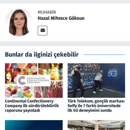
MUHABIR
Hazal Mihrace Göksun
Bunlar da ilginizi çekebilir
Continental Confectionery
Türk Telekom, gençlik markası
Company ilk sürdürülebilirlik
Selfy ile 7 farklı üniversitede
raporunu yayınladı
ilk 5G deneyimini sundu