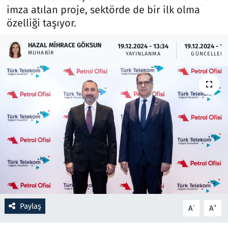
imza atılan proje, sektörde de bir ilk olma
özelliği taşıyor.
Resmi İlanlar
HAZAL MIHRACE GÖKSUN
19.12.2024 - 13:34
19.12.2024 - 13
Rüya Tabirleri
MUHABIR
YAYINLANMA
GÜNCELLEM
Sağlık
Savunma Sanayi
Seçim 2023
Spor
Teknoloji ve Bilim
Televizyon
Paylaş
-
+
A
A