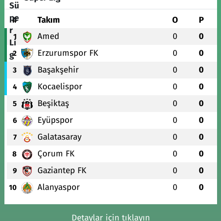
#
Takım
O
P
Amed
0
0
1
Erzurumspor FK
0
0
2
Başakşehir
0
0
3
Kocaelispor
0
0
4
Beşiktaş
0
0
5
Eyüpspor
0
0
6
Galatasaray
0
0
7
Çorum FK
0
0
8
Gaziantep FK
0
0
9
Alanyaspor
0
0
10
Detaylar için tıklayın