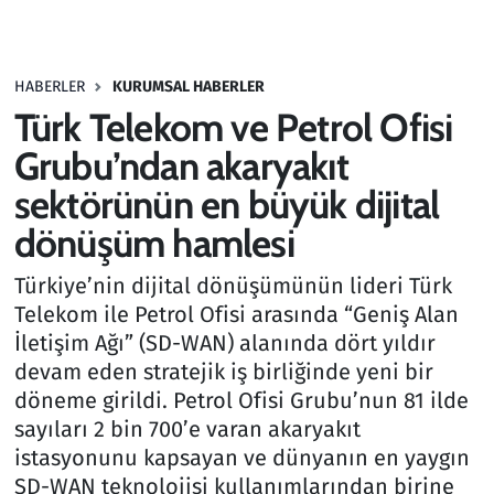
Gündem
HABERLER
KURUMSAL HABERLER
Haber
Türk Telekom ve Petrol Ofisi
Kültür Sanat
Grubu’ndan akaryakıt
sektörünün en büyük dijital
Kurumsal Haberler
dönüşüm hamlesi
Lezzet Durağı
Türkiye’nin dijital dönüşümünün lideri Türk
Telekom ile Petrol Ofisi arasında “Geniş Alan
Memur ve Kamu
İletişim Ağı” (SD-WAN) alanında dört yıldır
devam eden stratejik iş birliğinde yeni bir
Otomobil
döneme girildi. Petrol Ofisi Grubu’nun 81 ilde
sayıları 2 bin 700’e varan akaryakıt
Oyun
istasyonunu kapsayan ve dünyanın en yaygın
SD-WAN teknolojisi kullanımlarından birine
Ramazan