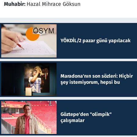
Muhabir:
Hazal Mihrace Göksun
YÖKDİL/2 pazar günü yapılacak
Maradona'nın son sözleri: Hiçbir
şey istemiyorum, hepsi bu
Göztepe'den "olimpik"
çalışmalar