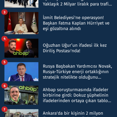
Yaklaşık 2 Milyar liralık para trafiği
tespit edildi
3
İzmit Belediyesi'ne operasyon!
Başkan Fatma Kaplan Hürriyet ve
eşi gözaltına alındı
4
Oğuzhan Uğur’un ifadesi ilk kez
Diriliş Postası'nda!
5
Rusya Başbakan Yardımcısı Novak,
Rusya-Türkiye enerji ortaklığının
stratejik nitelikte olduğunu
belirtti
6
Ahbap soruşturmasında ifadeler
birbirine girdi: Dokuz şüphelinin
ifadelerinden ortaya çıkan tablo
şok etti
7
Ankara'da bir kişinin 2 milyon