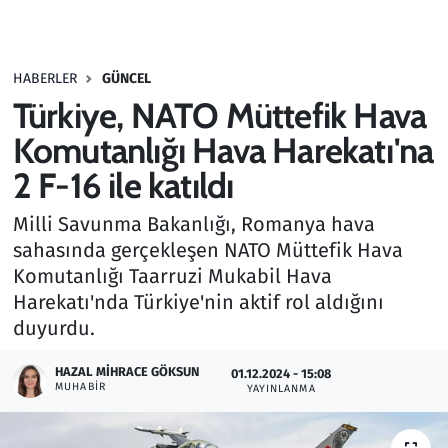
Gündem
HABERLER
GÜNCEL
Haber
Türkiye, NATO Müttefik Hava
Kültür Sanat
Komutanlığı Hava Harekatı'na
2 F-16 ile katıldı
Kurumsal Haberler
Milli Savunma Bakanlığı, Romanya hava
Lezzet Durağı
sahasında gerçekleşen NATO Müttefik Hava
Komutanlığı Taarruzi Mukabil Hava
Memur ve Kamu
Harekatı'nda Türkiye'nin aktif rol aldığını
duyurdu.
Otomobil
HAZAL MIHRACE GÖKSUN
01.12.2024 - 15:08
MUHABIR
Oyun
YAYINLANMA
Ramazan