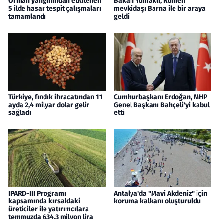
Orman yangınından etkilenen
Bakan Yumaklı, Rumen
5 ilde hasar tespit çalışmaları
mevkidaşı Barna ile bir araya
tamamlandı
geldi
Türkiye, fındık ihracatından 11
Cumhurbaşkanı Erdoğan, MHP
ayda 2,4 milyar dolar gelir
Genel Başkanı Bahçeli'yi kabul
sağladı
etti
IPARD-III Programı
Antalya'da "Mavi Akdeniz" için
kapsamında kırsaldaki
koruma kalkanı oluşturuldu
üreticiler ile yatırımcılara
temmuzda 634,3 milyon lira