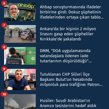
belirtti
6
Ahbap soruşturmasında ifadeler
birbirine girdi: Dokuz şüphelinin
ifadelerinden ortaya çıkan tablo
şok etti
7
Ankara'da bir kişinin 2 milyon
lirasını gasp eden şüpheliler
Kırıkkale'de yakalandı
8
DMM, "DOA uygulamasında
vatandaşlara ödenen iade
tutarlarının düşürüldüğü"
iddiasını yalanladı
9
Tutuklanan CHP Silivri İlçe
Başkanı Bulut'un hesabında
milyonluk para trafiğine: Patron
talimat verdi, ben gönderdim
10
Husiler: Suudi Arabistan'ın
Aramco tesislerini hedef aldık