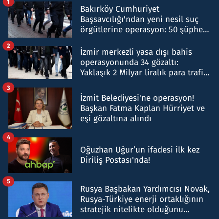
1
Bakırköy Cumhuriyet
Başsavcılığı'ndan yeni nesil suç
örgütlerine operasyon: 50 şüpheli
hakkında gözaltı kararı
2
İzmir merkezli yasa dışı bahis
operasyonunda 34 gözaltı:
Yaklaşık 2 Milyar liralık para trafiği
tespit edildi
3
İzmit Belediyesi'ne operasyon!
Başkan Fatma Kaplan Hürriyet ve
eşi gözaltına alındı
4
Oğuzhan Uğur’un ifadesi ilk kez
Diriliş Postası'nda!
5
Rusya Başbakan Yardımcısı Novak,
Rusya-Türkiye enerji ortaklığının
stratejik nitelikte olduğunu