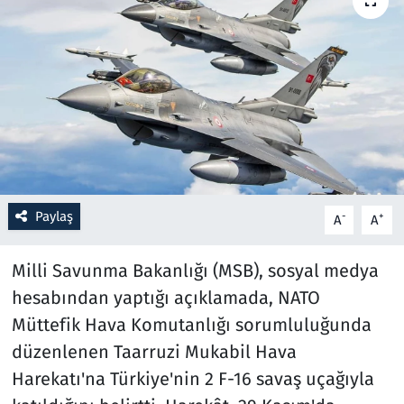
Resmi İlanlar
Rüya Tabirleri
Sağlık
Savunma Sanayi
Paylaş
-
+
A
A
Seçim 2023
Milli Savunma Bakanlığı (MSB), sosyal medya
Spor
hesabından yaptığı açıklamada, NATO
Teknoloji ve Bilim
Müttefik Hava Komutanlığı sorumluluğunda
düzenlenen Taarruzi Mukabil Hava
Televizyon
Harekatı'na Türkiye'nin 2 F-16 savaş uçağıyla