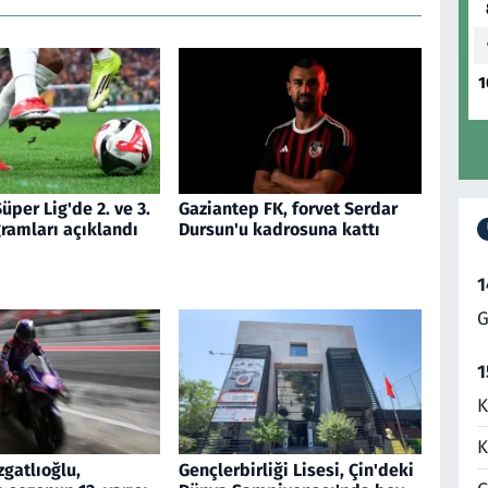
1
üper Lig'de 2. ve 3.
Gaziantep FK, forvet Serdar
ramları açıklandı
Dursun'u kadrosuna kattı
1
G
1
K
K
gatlıoğlu,
Gençlerbirliği Lisesi, Çin'deki