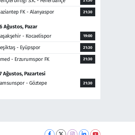
ençlerbirliği S.K. - Fenerbahçe
21:30
aziantep FK - Alanyaspor
21:30
6 Ağustos, Pazar
aşakşehir - Kocaelispor
19:00
eşiktaş - Eyüpspor
21:30
med - Erzurumspor FK
21:30
7 Ağustos, Pazartesi
amsunspor - Göztepe
21:30