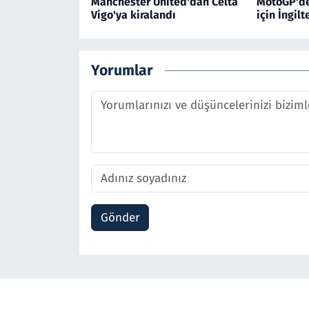
Manchester United'dan Celta
MotoGP'de 
Vigo'ya kiralandı
için İngil
Yorumlar
Gönder