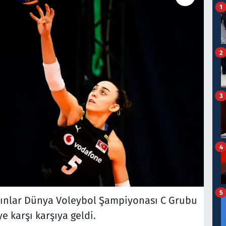
1
2
3
4
5
dınlar Dünya Voleybol Şampiyonası C Grubu
e karşı karşıya geldi.