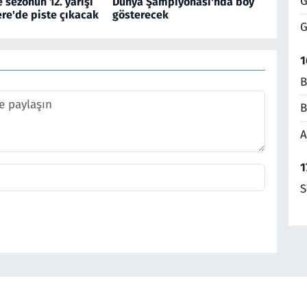
G
sezonun 12. yarışı
Dünya Şampiyonası'nda boy
tere'de piste çıkacak
gösterecek
G
1
B
B
A
1
S