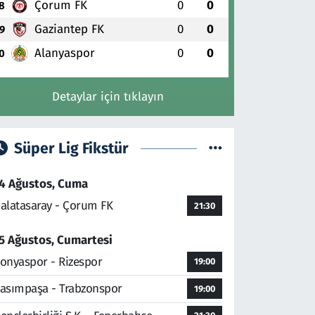
Çorum FK
0
0
8
Gaziantep FK
0
0
9
Alanyaspor
0
0
0
Detaylar için tıklayın
Süper Lig Fikstür
4 Ağustos, Cuma
alatasaray - Çorum FK
21:30
5 Ağustos, Cumartesi
onyaspor - Rizespor
19:00
asımpaşa - Trabzonspor
19:00