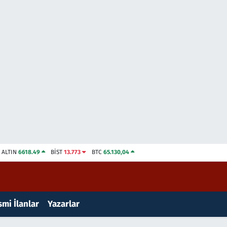
ALTIN
6618.49
BİST
13.773
BTC
65.130,04
mi İlanlar
Yazarlar