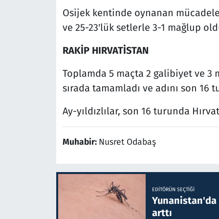
Osijek kentinde oynanan mücadelede 
ve 25-23'lük setlerle 3-1 mağlup old
RAKİP HIRVATİSTAN
Toplamda 5 maçta 2 galibiyet ve 3 
sırada tamamladı ve adını son 16 t
Ay-yıldızlılar, son 16 turunda Hırvat
Muhabir:
Nusret Odabaş
EDITÖRÜN SEÇTIĞI
Yunanistan'da B
arttı