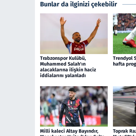
Bunlar da ilginizi çekebilir
Trabzonspor Kulübü,
Trendyol S
Muhammed Salah'ın
hafta prog
alacaklarına ilişkin haciz
iddialarını yalanladı
Milli kaleci Altay Bayındır,
Toprak Raz