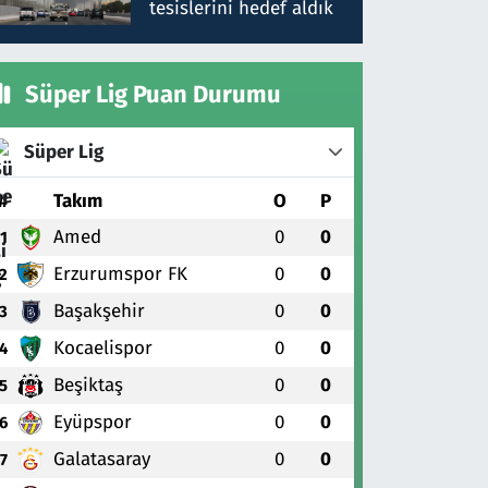
tesislerini hedef aldık
Süper Lig Puan Durumu
Süper Lig
#
Takım
O
P
Amed
0
0
1
Erzurumspor FK
0
0
2
Başakşehir
0
0
3
Kocaelispor
0
0
4
Beşiktaş
0
0
5
Eyüpspor
0
0
6
Galatasaray
0
0
7