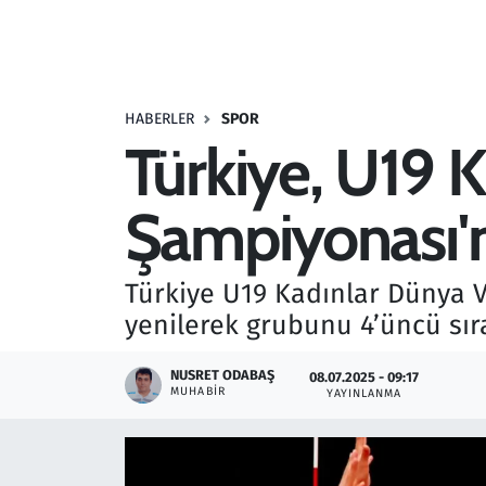
Resmi İlanlar
Rüya Tabirleri
HABERLER
SPOR
Türkiye, U19 
Sağlık
Şampiyonası'n
Savunma Sanayi
Seçim 2023
Türkiye U19 Kadınlar Dünya V
yenilerek grubunu 4’üncü sı
Spor
NUSRET ODABAŞ
08.07.2025 - 09:17
Teknoloji ve Bilim
MUHABIR
YAYINLANMA
Televizyon