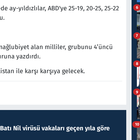
ay-yıldızlılar, ABD'ye 25-19, 20-25, 25-22
6
u.
7
mağlubiyet alan milliler, grubunu 4’üncü
uruna yazdırdı.
8
istan ile karşı karşıya gelecek.
9
10
atı Nil virüsü vakaları geçen yıla göre