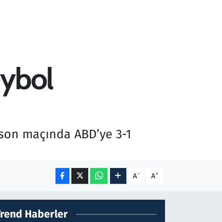
eybol
 son maçında ABD’ye 3-1
-
+
A
A
Trend Haberler