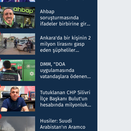
ortaklığının stratejik
nitelikte olduğunu
Ahbap
belirtti
soruşturmasında
ifadeler birbirine girdi:
Dokuz şüphelinin
ifadelerinden ortaya
Ankara'da bir kişinin 2
çıkan tablo şok etti
milyon lirasını gasp
eden şüpheliler
Kırıkkale'de yakalandı
DMM, "DOA
uygulamasında
vatandaşlara ödenen
iade tutarlarının
düşürüldüğü" iddiasını
Tutuklanan CHP Silivri
yalanladı
İlçe Başkanı Bulut'un
hesabında milyonluk
para trafiğine: Patron
talimat verdi, ben
Husiler: Suudi
gönderdim
Arabistan'ın Aramco