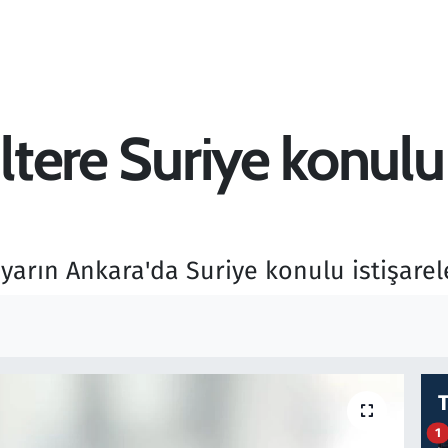
ltere Suriye konulu 
a yarın Ankara'da Suriye konulu istişare
1