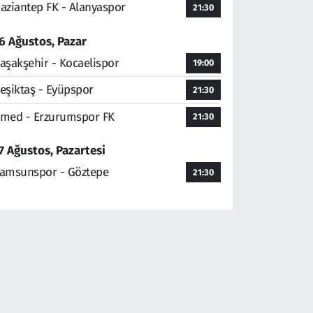
aziantep FK - Alanyaspor
21:30
6 Ağustos, Pazar
aşakşehir - Kocaelispor
19:00
eşiktaş - Eyüpspor
21:30
med - Erzurumspor FK
21:30
7 Ağustos, Pazartesi
amsunspor - Göztepe
21:30