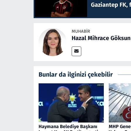
Gaziantep FK, 
MUHABIR
Hazal Mihrace Göksun
Bunlar da ilginizi çekebilir
Haymana Belediye Başkanı
MHP Genel