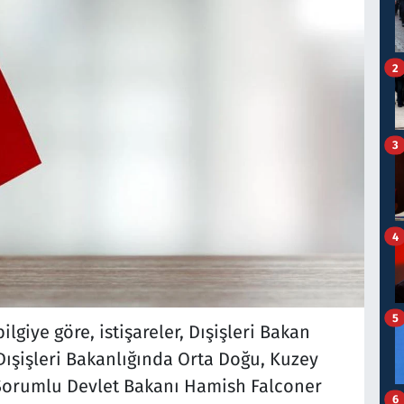
2
3
4
5
giye göre, istişareler, Dışişleri Bakan
 Dışişleri Bakanlığında Orta Doğu, Kuzey
 Sorumlu Devlet Bakanı Hamish Falconer
6