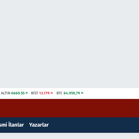
ALTIN
6660.55
BİST
13.779
BTC
64.959,79
mi İlanlar
Yazarlar