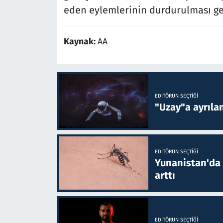
eden eylemlerinin durdurulması ge
Kaynak:
AA
EDITÖRÜN SEÇTIĞI
"Uzay"a ayrılan
EDITÖRÜN SEÇTIĞI
Yunanistan'da B
arttı
EDITÖRÜN SEÇTIĞI