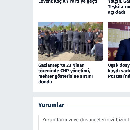
Levent Koç AK Parti'ye geçti
Yalçın, Ga
Teşkilatın
açıkladı
Gaziantep'te 23 Nisan
Uşak dosy
töreninde CHP yönetimi,
kaydı sade
mehter gösterisine sırtını
Postası’n
döndü
Yorumlar