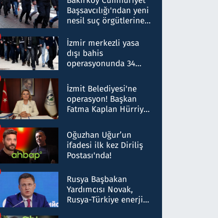
Bakırköy Cumhuriyet
Başsavcılığı'ndan yeni
nesil suç örgütlerine
operasyon: 50 şüpheli
hakkında gözaltı kararı
İzmir merkezli yasa
dışı bahis
operasyonunda 34
gözaltı: Yaklaşık 2
Milyar liralık para
İzmit Belediyesi'ne
trafiği tespit edildi
operasyon! Başkan
Fatma Kaplan Hürriyet
ve eşi gözaltına alındı
Oğuzhan Uğur’un
ifadesi ilk kez Diriliş
Postası'nda!
Rusya Başbakan
Yardımcısı Novak,
Rusya-Türkiye enerji
ortaklığının stratejik