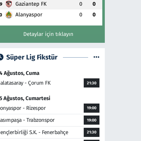
Gaziantep FK
0
0
9
Alanyaspor
0
0
0
Detaylar için tıklayın
Süper Lig Fikstür
4 Ağustos, Cuma
alatasaray - Çorum FK
21:30
5 Ağustos, Cumartesi
onyaspor - Rizespor
19:00
asımpaşa - Trabzonspor
19:00
ençlerbirliği S.K. - Fenerbahçe
21:30