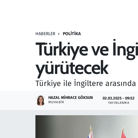
Resmi İlanlar
Rüya Tabirleri
HABERLER
POLITIKA
Türkiye ve İngi
Sağlık
yürütecek
Savunma Sanayi
Seçim 2023
Türkiye ile İngiltere arasınd
Spor
HAZAL MIHRACE GÖKSUN
02.03.2025 - 09:52
MUHABIR
YAYINLANMA
Teknoloji ve Bilim
Televizyon