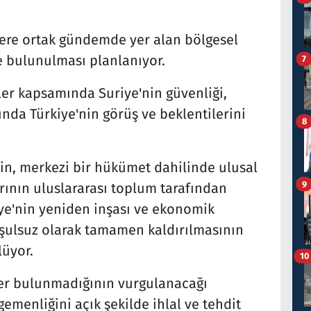
zere ortak gündemde yer alan bölgesel
e bulunulması planlanıyor.
7
eler kapsamında Suriye'nin güvenliği,
nda Türkiye'nin görüş ve beklentilerini
8
in, merkezi bir hükümet dahilinde ulusal
9
rının uluslararası toplum tarafından
e'nin yeniden inşası ve ekonomik
oşulsuz olarak tamamen kaldırılmasının
lüyor.
10
yer bulunmadığının vurgulanacağı
gemenliğini açık şekilde ihlal ve tehdit