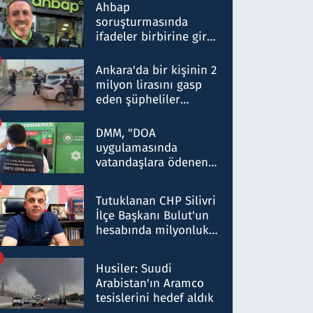
nitelikte olduğunu
Ahbap
belirtti
soruşturmasında
ifadeler birbirine girdi:
Dokuz şüphelinin
ifadelerinden ortaya
Ankara'da bir kişinin 2
çıkan tablo şok etti
milyon lirasını gasp
eden şüpheliler
Kırıkkale'de yakalandı
DMM, "DOA
uygulamasında
vatandaşlara ödenen
iade tutarlarının
düşürüldüğü" iddiasını
Tutuklanan CHP Silivri
yalanladı
İlçe Başkanı Bulut'un
hesabında milyonluk
para trafiğine: Patron
talimat verdi, ben
Husiler: Suudi
gönderdim
Arabistan'ın Aramco
tesislerini hedef aldık