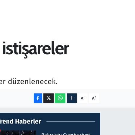
istişareler
ler düzenlenecek.
-
+
A
A
Trend Haberler