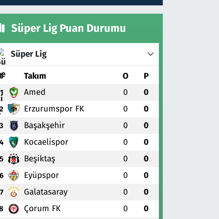
Süper Lig Puan Durumu
Süper Lig
#
Takım
O
P
Amed
0
0
1
Erzurumspor FK
0
0
2
Başakşehir
0
0
3
Kocaelispor
0
0
4
Beşiktaş
0
0
5
Eyüpspor
0
0
6
Galatasaray
0
0
7
Çorum FK
0
0
8