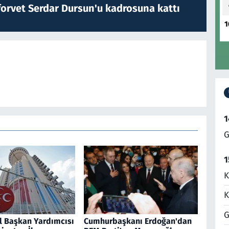
forvet Serdar Dursun'u kadrosuna kattı
1
1
G
1
K
K
G
 Başkan Yardımcısı
Cumhurbaşkanı Erdoğan'dan