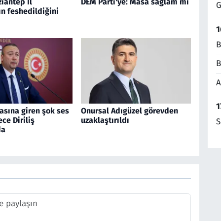
ziantep İl
DEM Parti'ye: Masa sağlam mı
G
ın feshedildiğini
1
B
B
A
1
asına giren şok ses
Onursal Adıgüzel görevden
ce Diriliş
uzaklaştırıldı
S
da