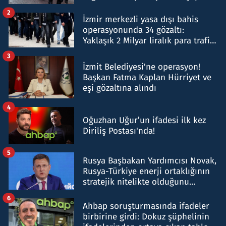
hakkında gözaltı kararı
2
İzmir merkezli yasa dışı bahis
operasyonunda 34 gözaltı:
Yaklaşık 2 Milyar liralık para trafiği
tespit edildi
3
İzmit Belediyesi'ne operasyon!
Başkan Fatma Kaplan Hürriyet ve
eşi gözaltına alındı
4
Oğuzhan Uğur’un ifadesi ilk kez
Diriliş Postası'nda!
5
Rusya Başbakan Yardımcısı Novak,
Rusya-Türkiye enerji ortaklığının
stratejik nitelikte olduğunu
belirtti
6
Ahbap soruşturmasında ifadeler
birbirine girdi: Dokuz şüphelinin