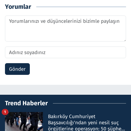
Yorumlar
Gönder
Trend Haberler
1
Bakırköy Cumhuriyet
Başsavcılığı'ndan yeni nesil suç
örgütlerine operasyon: 50 şüpheli