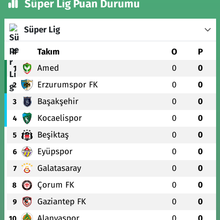
Süper Lig Puan Durumu
Süper Lig
#
Takım
O
P
Amed
0
0
1
Erzurumspor FK
0
0
2
Başakşehir
0
0
3
Kocaelispor
0
0
4
Beşiktaş
0
0
5
Eyüpspor
0
0
6
Galatasaray
0
0
7
Çorum FK
0
0
8
Gaziantep FK
0
0
9
Alanyaspor
0
0
10