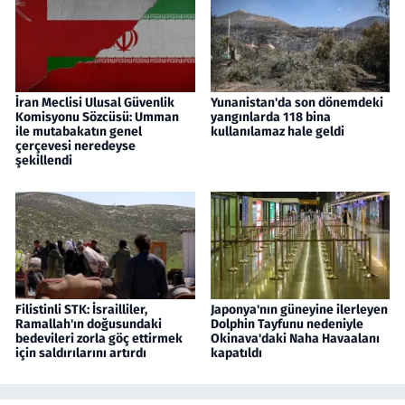
İran Meclisi Ulusal Güvenlik
Yunanistan'da son dönemdeki
Komisyonu Sözcüsü: Umman
yangınlarda 118 bina
ile mutabakatın genel
kullanılamaz hale geldi
çerçevesi neredeyse
şekillendi
Filistinli STK: İsrailliler,
Japonya'nın güneyine ilerleyen
Ramallah'ın doğusundaki
Dolphin Tayfunu nedeniyle
bedevileri zorla göç ettirmek
Okinava'daki Naha Havaalanı
için saldırılarını artırdı
kapatıldı