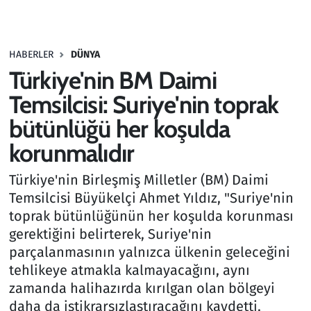
Gündem
HABERLER
DÜNYA
Haber
Türkiye'nin BM Daimi
Kültür Sanat
Temsilcisi: Suriye'nin toprak
bütünlüğü her koşulda
Kurumsal Haberler
korunmalıdır
Lezzet Durağı
Türkiye'nin Birleşmiş Milletler (BM) Daimi
Temsilcisi Büyükelçi Ahmet Yıldız, "Suriye'nin
Memur ve Kamu
toprak bütünlüğünün her koşulda korunması
gerektiğini belirterek, Suriye'nin
Otomobil
parçalanmasının yalnızca ülkenin geleceğini
tehlikeye atmakla kalmayacağını, aynı
Oyun
zamanda halihazırda kırılgan olan bölgeyi
daha da istikrarsızlaştıracağını kaydetti.
Ramazan