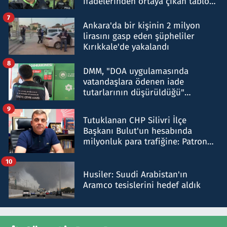
ifadelerinden ortaya çıkan tablo
şok etti
7
Ankara'da bir kişinin 2 milyon
lirasını gasp eden şüpheliler
Kırıkkale'de yakalandı
8
DMM, "DOA uygulamasında
vatandaşlara ödenen iade
tutarlarının düşürüldüğü"
iddiasını yalanladı
9
Tutuklanan CHP Silivri İlçe
Başkanı Bulut'un hesabında
milyonluk para trafiğine: Patron
talimat verdi, ben gönderdim
10
Husiler: Suudi Arabistan'ın
Aramco tesislerini hedef aldık