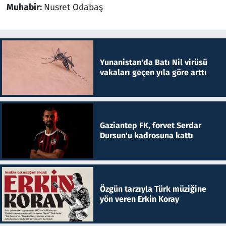
Muhabir:
Nusret Odabaş
Yunanistan'da Batı Nil virüsü
vakaları geçen yıla göre arttı
Gaziantep FK, forvet Serdar
Dursun'u kadrosuna kattı
Özgün tarzıyla Türk müziğine
yön veren Erkin Koray