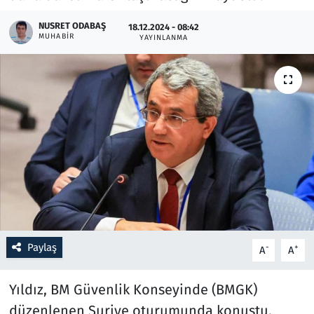
NUSRET ODABAŞ
18.12.2024 - 08:42
Resmi İlanlar
MUHABIR
YAYINLANMA
Rüya Tabirleri
Sağlık
Savunma Sanayi
Seçim 2023
Spor
Teknoloji ve Bilim
Paylaş
-
+
A
A
Televizyon
Yıldız, BM Güvenlik Konseyinde (BMGK)
düzenlenen Suriye oturumunda konuştu.