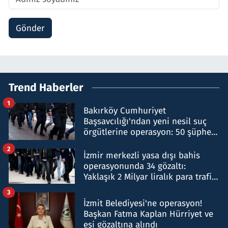
Gönder
Trend Haberler
1
Bakırköy Cumhuriyet
Başsavcılığı'ndan yeni nesil suç
örgütlerine operasyon: 50 şüpheli
hakkında gözaltı kararı
2
İzmir merkezli yasa dışı bahis
operasyonunda 34 gözaltı:
Yaklaşık 2 Milyar liralık para trafiği
tespit edildi
3
İzmit Belediyesi'ne operasyon!
Başkan Fatma Kaplan Hürriyet ve
eşi gözaltına alındı