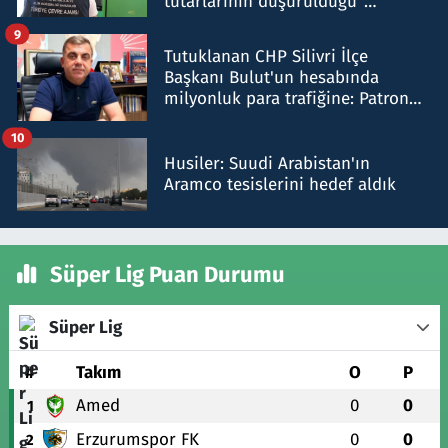
tutarlarının düşürüldüğü"
iddiasını yalanladı
9
Tutuklanan CHP Silivri İlçe
Başkanı Bulut'un hesabında
milyonluk para trafiğine: Patron
talimat verdi, ben gönderdim
10
Husiler: Suudi Arabistan'ın
Aramco tesislerini hedef aldık
Süper Lig Puan Durumu
Süper Lig
#
Takım
O
P
Amed
0
0
1
Erzurumspor FK
0
0
2