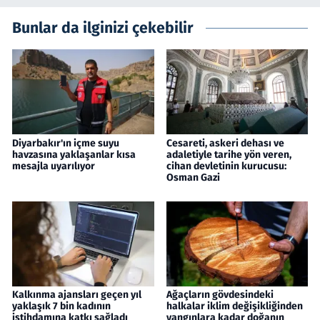
Bunlar da ilginizi çekebilir
Diyarbakır'ın içme suyu
Cesareti, askeri dehası ve
havzasına yaklaşanlar kısa
adaletiyle tarihe yön veren,
mesajla uyarılıyor
cihan devletinin kurucusu:
Osman Gazi
Kalkınma ajansları geçen yıl
Ağaçların gövdesindeki
yaklaşık 7 bin kadının
halkalar iklim değişikliğinden
istihdamına katkı sağladı
yangınlara kadar doğanın