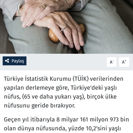
Resmi İlanlar
Rüya Tabirleri
Sağlık
Savunma Sanayi
Paylaş
-
+
A
A
Seçim 2023
Türkiye İstatistik Kurumu (TÜİK) verilerinden
yapılan derlemeye göre, Türkiye'deki yaşlı
Spor
nüfus, (65 ve daha yukarı yaş), birçok ülke
Teknoloji ve Bilim
nüfusunu geride bırakıyor.
Geçen yıl itibarıyla 8 milyar 161 milyon 973 bin
Televizyon
olan dünya nüfusunda, yüzde 10,2'sini yaşlı