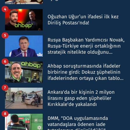
4
Oğuzhan Uğur’un ifadesi ilk kez
Diriliş Postası'nda!
5
Rusya Başbakan Yardımcısı Novak,
Rusya-Türkiye enerji ortaklığının
stratejik nitelikte olduğunu
belirtti
6
Ahbap soruşturmasında ifadeler
birbirine girdi: Dokuz şüphelinin
ifadelerinden ortaya çıkan tablo
şok etti
7
Ankara'da bir kişinin 2 milyon
lirasını gasp eden şüpheliler
Kırıkkale'de yakalandı
8
DMM, "DOA uygulamasında
vatandaşlara ödenen iade