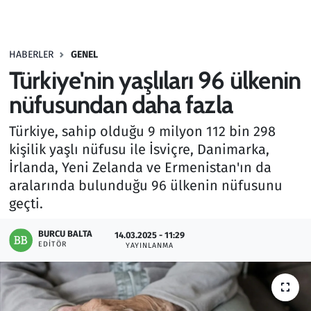
Gündem
HABERLER
GENEL
Haber
Türkiye'nin yaşlıları 96 ülkenin
Kültür Sanat
nüfusundan daha fazla
Türkiye, sahip olduğu 9 milyon 112 bin 298
Kurumsal Haberler
kişilik yaşlı nüfusu ile İsviçre, Danimarka,
İrlanda, Yeni Zelanda ve Ermenistan'ın da
Lezzet Durağı
aralarında bulunduğu 96 ülkenin nüfusunu
Memur ve Kamu
geçti.
BURCU BALTA
Otomobil
14.03.2025 - 11:29
EDITÖR
YAYINLANMA
Oyun
Ramazan