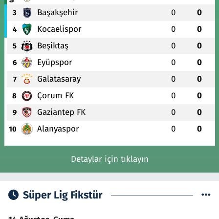
Başakşehir
0
0
3
Kocaelispor
0
0
4
Beşiktaş
0
0
5
Eyüpspor
0
0
6
Galatasaray
0
0
7
Çorum FK
0
0
8
Gaziantep FK
0
0
9
Alanyaspor
0
0
10
Detaylar için tıklayın
Süper Lig Fikstür