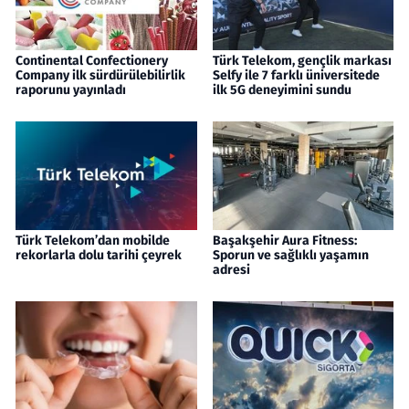
Continental Confectionery
Türk Telekom, gençlik markası
Company ilk sürdürülebilirlik
Selfy ile 7 farklı üniversitede
raporunu yayınladı
ilk 5G deneyimini sundu
Türk Telekom’dan mobilde
Başakşehir Aura Fitness:
rekorlarla dolu tarihi çeyrek
Sporun ve sağlıklı yaşamın
adresi