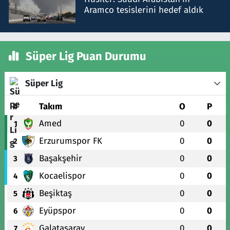
Aramco tesislerini hedef aldık
Süper Lig Puan Durumu
Süper Lig
#
Takım
O
P
Amed
0
0
1
Erzurumspor FK
0
0
2
Başakşehir
0
0
3
Kocaelispor
0
0
4
Beşiktaş
0
0
5
Eyüpspor
0
0
6
Galatasaray
0
0
7