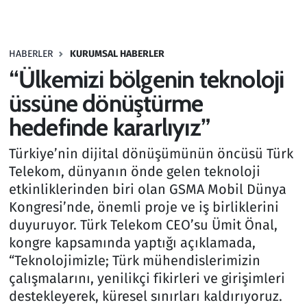
Gündem
HABERLER
KURUMSAL HABERLER
Haber
“Ülkemizi bölgenin teknoloji
Kültür Sanat
üssüne dönüştürme
hedefinde kararlıyız”
Kurumsal Haberler
Türkiye’nin dijital dönüşümünün öncüsü Türk
Lezzet Durağı
Telekom, dünyanın önde gelen teknoloji
etkinliklerinden biri olan GSMA Mobil Dünya
Memur ve Kamu
Kongresi’nde, önemli proje ve iş birliklerini
duyuruyor. Türk Telekom CEO’su Ümit Önal,
Otomobil
kongre kapsamında yaptığı açıklamada,
“Teknolojimizle; Türk mühendislerimizin
Oyun
çalışmalarını, yenilikçi fikirleri ve girişimleri
destekleyerek, küresel sınırları kaldırıyoruz.
Ramazan