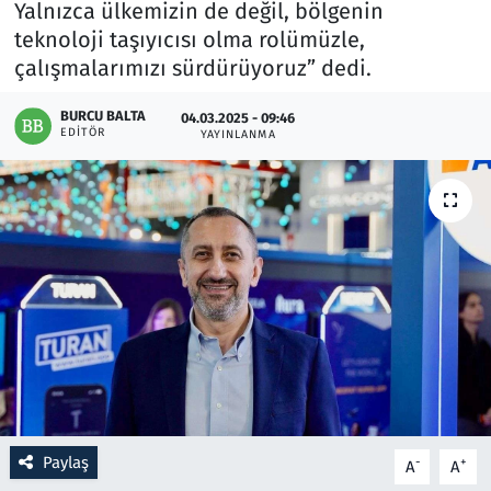
Yalnızca ülkemizin de değil, bölgenin
teknoloji taşıyıcısı olma rolümüzle,
Resmi İlanlar
çalışmalarımızı sürdürüyoruz” dedi.
Rüya Tabirleri
BURCU BALTA
04.03.2025 - 09:46
EDITÖR
YAYINLANMA
Sağlık
Savunma Sanayi
Seçim 2023
Spor
Teknoloji ve Bilim
Televizyon
Paylaş
-
+
A
A