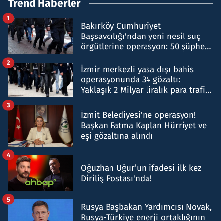
Trend Haberler
1
Bakırköy Cumhuriyet
Başsavcılığı'ndan yeni nesil suç
örgütlerine operasyon: 50 şüpheli
hakkında gözaltı kararı
2
İzmir merkezli yasa dışı bahis
operasyonunda 34 gözaltı:
Yaklaşık 2 Milyar liralık para trafiği
tespit edildi
3
İzmit Belediyesi'ne operasyon!
Başkan Fatma Kaplan Hürriyet ve
eşi gözaltına alındı
4
Oğuzhan Uğur’un ifadesi ilk kez
Diriliş Postası'nda!
5
Rusya Başbakan Yardımcısı Novak,
Rusya-Türkiye enerji ortaklığının