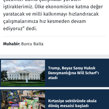
iştiraklerimiz. Ülke ekonomisine katma değer
yaratacak ve milli kalkınmayı hızlandıracak
çalışmalarımıza hız kesmeden devam
ediyoruz” dedi.
Muhabir:
Burcu Balta
Trump, Beyaz Saray Hukuk
Danışmanlığına Will Scharf'ı
atadı
Kırtasiye sektöründe okula
dönüş mesaisi başladı