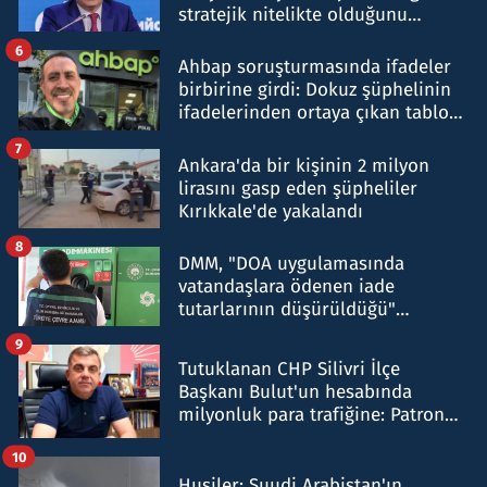
stratejik nitelikte olduğunu
belirtti
6
Ahbap soruşturmasında ifadeler
birbirine girdi: Dokuz şüphelinin
ifadelerinden ortaya çıkan tablo
şok etti
7
Ankara'da bir kişinin 2 milyon
lirasını gasp eden şüpheliler
Kırıkkale'de yakalandı
8
DMM, "DOA uygulamasında
vatandaşlara ödenen iade
tutarlarının düşürüldüğü"
iddiasını yalanladı
9
Tutuklanan CHP Silivri İlçe
Başkanı Bulut'un hesabında
milyonluk para trafiğine: Patron
talimat verdi, ben gönderdim
10
Husiler: Suudi Arabistan'ın