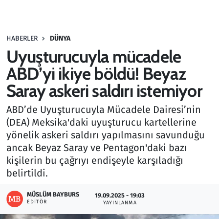
Gündem
HABERLER
DÜNYA
Haber
Uyuşturucuyla mücadele
Kültür Sanat
ABD’yi ikiye böldü! Beyaz
Saray askeri saldırı istemiyor
Kurumsal Haberler
ABD’de Uyuşturucuyla Mücadele Dairesi’nin
Lezzet Durağı
(DEA) Meksika'daki uyuşturucu kartellerine
yönelik askeri saldırı yapılmasını savunduğu
Memur ve Kamu
ancak Beyaz Saray ve Pentagon'daki bazı
kişilerin bu çağrıyı endişeyle karşıladığı
Otomobil
belirtildi.
Oyun
MÜSLÜM BAYBURS
19.09.2025 - 19:03
EDITÖR
YAYINLANMA
Ramazan