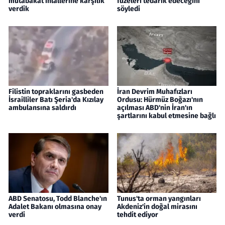
mutabakat ihlallerine karşılık
füzeleri tedarik edeceğini
verdik
söyledi
Filistin topraklarını gasbeden
İran Devrim Muhafızları
İsrailliler Batı Şeria'da Kızılay
Ordusu: Hürmüz Boğazı'nın
ambulansına saldırdı
açılması ABD'nin İran'ın
şartlarını kabul etmesine bağlı
ABD Senatosu, Todd Blanche'ın
Tunus'ta orman yangınları
Adalet Bakanı olmasına onay
Akdeniz'in doğal mirasını
verdi
tehdit ediyor