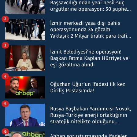
Başsavcılığı'ndan yeni nesil suç
örgütlerine operasyon: 50 şüpheli
hakkında gözaltı kararı
2
İzmir merkezli yasa dışı bahis
operasyonunda 34 gözaltı:
Yaklaşık 2 Milyar liralık para trafiği
tespit edildi
3
İzmit Belediyesi'ne operasyon!
Başkan Fatma Kaplan Hürriyet ve
eşi gözaltına alındı
4
Oğuzhan Uğur’un ifadesi ilk kez
Diriliş Postası'nda!
5
Rusya Başbakan Yardımcısı Novak,
Rusya-Türkiye enerji ortaklığının
stratejik nitelikte olduğunu
belirtti
6
Ahbap soruşturmasında ifadeler