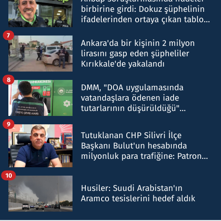
birbirine girdi: Dokuz şüphelinin
ifadelerinden ortaya çıkan tablo
şok etti
7
Ankara'da bir kişinin 2 milyon
lirasını gasp eden şüpheliler
Kırıkkale'de yakalandı
8
DMM, "DOA uygulamasında
vatandaşlara ödenen iade
tutarlarının düşürüldüğü"
iddiasını yalanladı
9
Tutuklanan CHP Silivri İlçe
Başkanı Bulut'un hesabında
milyonluk para trafiğine: Patron
talimat verdi, ben gönderdim
10
Husiler: Suudi Arabistan'ın
Aramco tesislerini hedef aldık