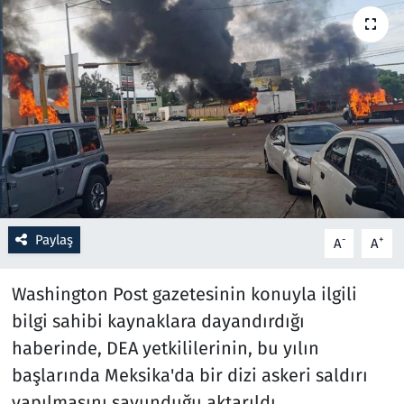
Resmi İlanlar
Rüya Tabirleri
Sağlık
Savunma Sanayi
Seçim 2023
Paylaş
-
+
A
A
Spor
Washington Post gazetesinin konuyla ilgili
Teknoloji ve Bilim
bilgi sahibi kaynaklara dayandırdığı
haberinde, DEA yetkililerinin, bu yılın
Televizyon
başlarında Meksika'da bir dizi askeri saldırı
yapılmasını savunduğu aktarıldı.