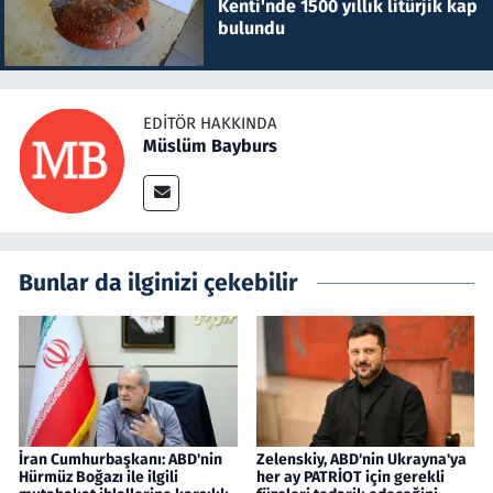
Kenti'nde 1500 yıllık litürjik kap
bulundu
EDITÖR HAKKINDA
Müslüm Bayburs
Bunlar da ilginizi çekebilir
İran Cumhurbaşkanı: ABD'nin
Zelenskiy, ABD'nin Ukrayna'ya
Hürmüz Boğazı ile ilgili
her ay PATRİOT için gerekli