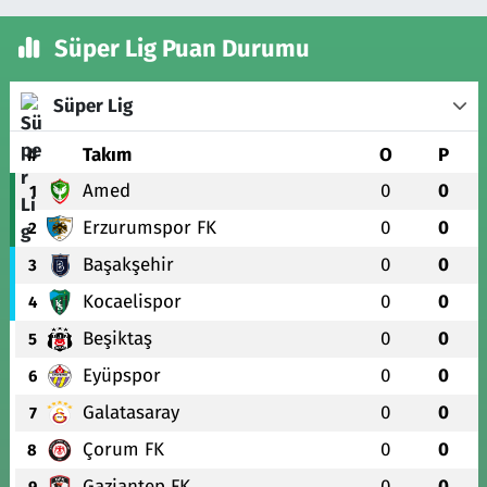
Süper Lig Puan Durumu
Süper Lig
#
Takım
O
P
Amed
0
0
1
Erzurumspor FK
0
0
2
Başakşehir
0
0
3
Kocaelispor
0
0
4
Beşiktaş
0
0
5
Eyüpspor
0
0
6
Galatasaray
0
0
7
Çorum FK
0
0
8
Gaziantep FK
0
0
9