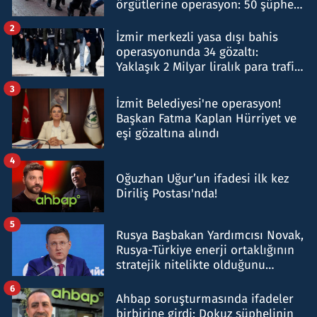
örgütlerine operasyon: 50 şüpheli
hakkında gözaltı kararı
2
İzmir merkezli yasa dışı bahis
operasyonunda 34 gözaltı:
Yaklaşık 2 Milyar liralık para trafiği
tespit edildi
3
İzmit Belediyesi'ne operasyon!
Başkan Fatma Kaplan Hürriyet ve
eşi gözaltına alındı
4
Oğuzhan Uğur’un ifadesi ilk kez
Diriliş Postası'nda!
5
Rusya Başbakan Yardımcısı Novak,
Rusya-Türkiye enerji ortaklığının
stratejik nitelikte olduğunu
belirtti
6
Ahbap soruşturmasında ifadeler
birbirine girdi: Dokuz şüphelinin