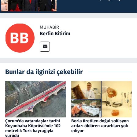
MUHABIR
Berfin Bitirim
Bunlar da ilginizi çekebilir
Çorum'da vatandaşlar tarihi
Borla üretilen doğal solüsyon
Koyunbaba Köprüsü'nde 102
arıları öldüren zararlıları yok
metrelik Türk bayrağıyla
ediyor
yürüdü