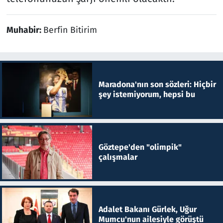
Muhabir:
Berfin Bitirim
Maradona'nın son sözleri: Hiçbir
şey istemiyorum, hepsi bu
Göztepe'den "olimpik"
çalışmalar
Adalet Bakanı Gürlek, Uğur
Mumcu'nun ailesiyle görüştü