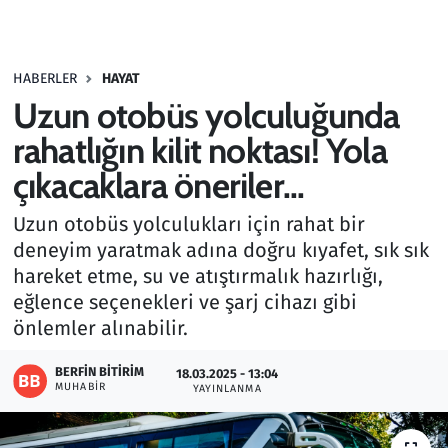
Gündem
HABERLER
HAYAT
Haber
Uzun otobüs yolculuğunda
Kültür Sanat
rahatlığın kilit noktası! Yola
çıkacaklara öneriler...
Kurumsal Haberler
Uzun otobüs yolculukları için rahat bir
Lezzet Durağı
deneyim yaratmak adına doğru kıyafet, sık sık
hareket etme, su ve atıştırmalık hazırlığı,
Memur ve Kamu
eğlence seçenekleri ve şarj cihazı gibi
önlemler alınabilir.
Otomobil
BERFIN BITIRIM
18.03.2025 - 13:04
MUHABIR
Oyun
YAYINLANMA
Ramazan