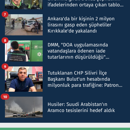
ifadelerinden ortaya çıkan tablo
şok etti
7
Ankara'da bir kişinin 2 milyon
lirasını gasp eden şüpheliler
Kırıkkale'de yakalandı
8
DMM, "DOA uygulamasında
vatandaşlara ödenen iade
tutarlarının düşürüldüğü"
iddiasını yalanladı
9
Tutuklanan CHP Silivri İlçe
Başkanı Bulut'un hesabında
milyonluk para trafiğine: Patron
talimat verdi, ben gönderdim
10
Husiler: Suudi Arabistan'ın
Aramco tesislerini hedef aldık