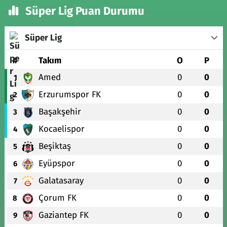
Süper Lig Puan Durumu
Süper Lig
#
Takım
O
P
Amed
0
0
1
Erzurumspor FK
0
0
2
Başakşehir
0
0
3
Kocaelispor
0
0
4
Beşiktaş
0
0
5
Eyüpspor
0
0
6
Galatasaray
0
0
7
Çorum FK
0
0
8
Gaziantep FK
0
0
9