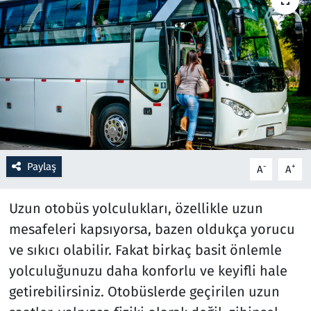
Resmi İlanlar
Rüya Tabirleri
Sağlık
Savunma Sanayi
Paylaş
-
+
A
A
Seçim 2023
Uzun otobüs yolculukları, özellikle uzun
Spor
mesafeleri kapsıyorsa, bazen oldukça yorucu
Teknoloji ve Bilim
ve sıkıcı olabilir. Fakat birkaç basit önlemle
yolculuğunuzu daha konforlu ve keyifli hale
Televizyon
getirebilirsiniz. Otobüslerde geçirilen uzun