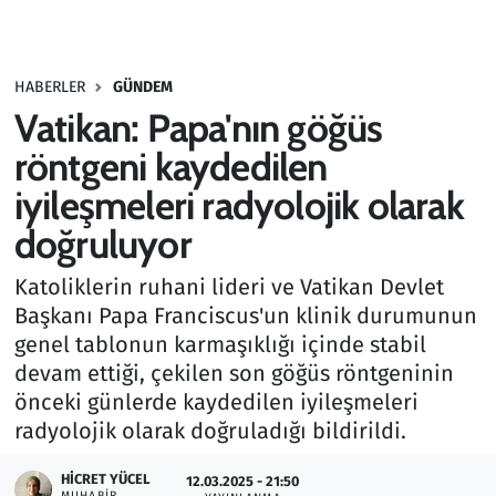
Gündem
HABERLER
GÜNDEM
Haber
Vatikan: Papa'nın göğüs
Kültür Sanat
röntgeni kaydedilen
iyileşmeleri radyolojik olarak
Kurumsal Haberler
doğruluyor
Lezzet Durağı
Katoliklerin ruhani lideri ve Vatikan Devlet
Başkanı Papa Franciscus'un klinik durumunun
Memur ve Kamu
genel tablonun karmaşıklığı içinde stabil
devam ettiği, çekilen son göğüs röntgeninin
Otomobil
önceki günlerde kaydedilen iyileşmeleri
radyolojik olarak doğruladığı bildirildi.
Oyun
HICRET YÜCEL
12.03.2025 - 21:50
Ramazan
MUHABIR