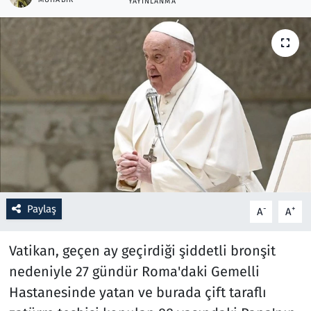
YAYINLANMA
Resmi İlanlar
Rüya Tabirleri
Sağlık
Savunma Sanayi
Seçim 2023
Spor
Paylaş
-
+
A
A
Teknoloji ve Bilim
Vatikan, geçen ay geçirdiği şiddetli bronşit
nedeniyle 27 gündür Roma'daki Gemelli
Televizyon
Hastanesinde yatan ve burada çift taraflı