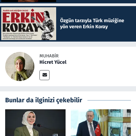
Özgün tarzıyla Türk müziğine
yön veren Erkin Koray
MUHABIR
Hicret Yücel
Bunlar da ilginizi çekebilir