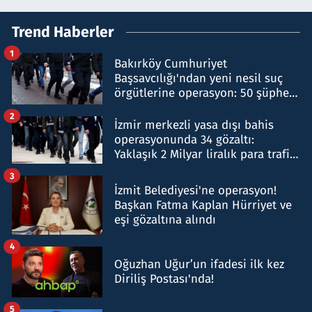
Trend Haberler
1
Bakırköy Cumhuriyet
Başsavcılığı'ndan yeni nesil suç
örgütlerine operasyon: 50 şüpheli
hakkında gözaltı kararı
2
İzmir merkezli yasa dışı bahis
operasyonunda 34 gözaltı:
Yaklaşık 2 Milyar liralık para trafiği
tespit edildi
3
İzmit Belediyesi'ne operasyon!
Başkan Fatma Kaplan Hürriyet ve
eşi gözaltına alındı
4
Oğuzhan Uğur’un ifadesi ilk kez
Diriliş Postası'nda!
5