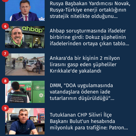
Rusya Başbakan Yardımcısı Novak,
Rusya-Türkiye enerji ortaklığının
stratejik nitelikte olduğunu
belirtti
6
Ahbap soruşturmasında ifadeler
birbirine girdi: Dokuz şüphelinin
ifadelerinden ortaya çıkan tablo
şok etti
7
Ankara'da bir kişinin 2 milyon
lirasını gasp eden şüpheliler
Kırıkkale'de yakalandı
8
DMM, "DOA uygulamasında
vatandaşlara ödenen iade
tutarlarının düşürüldüğü"
iddiasını yalanladı
9
Tutuklanan CHP Silivri İlçe
Başkanı Bulut'un hesabında
milyonluk para trafiğine: Patron
talimat verdi, ben gönderdim