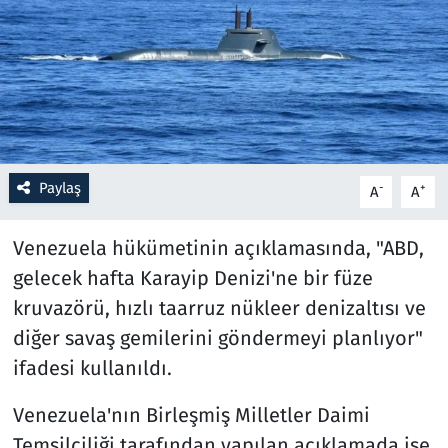
Resmi İlanlar
Rüya Tabirleri
Sağlık
Paylaş
-
+
A
A
Savunma Sanayi
Venezuela hükümetinin açıklamasında, "ABD,
Seçim 2023
gelecek hafta Karayip Denizi'ne bir füze
Spor
kruvazörü, hızlı taarruz nükleer denizaltısı ve
diğer savaş gemilerini göndermeyi planlıyor"
Teknoloji ve Bilim
ifadesi kullanıldı.
Televizyon
Venezuela'nın Birleşmiş Milletler Daimi
Temsilciliği tarafından yapılan açıklamada ise