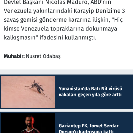
Devlet Başkanı Nicolas Maduro, ABD'nin
Venezuela yakınlarındaki Karayip Denizi'ne 3
savaş gemisi gönderme kararına ilişkin, "Hiç
kimse Venezuela topraklarına dokunmaya
kalkışmasın" ifadesini kullanmıştı.
Muhabir:
Nusret Odabaş
Yunanistan'da Batı Nil virüsü
vakaları geçen yıla göre arttı
Gaziantep FK, forvet Serdar
Dursun'u kadrosuna kattı