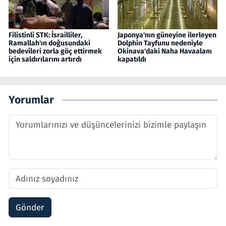
Filistinli STK: İsrailliler,
Japonya'nın güneyine ilerleyen
Ramallah'ın doğusundaki
Dolphin Tayfunu nedeniyle
bedevileri zorla göç ettirmek
Okinava'daki Naha Havaalanı
için saldırılarını artırdı
kapatıldı
Yorumlar
Gönder