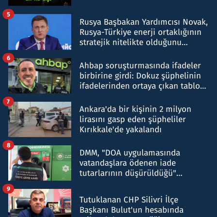
5
Rusya Başbakan Yardımcısı Novak,
Rusya-Türkiye enerji ortaklığının
stratejik nitelikte olduğunu
belirtti
6
Ahbap soruşturmasında ifadeler
birbirine girdi: Dokuz şüphelinin
ifadelerinden ortaya çıkan tablo
şok etti
7
Ankara'da bir kişinin 2 milyon
lirasını gasp eden şüpheliler
Kırıkkale'de yakalandı
8
DMM, "DOA uygulamasında
vatandaşlara ödenen iade
tutarlarının düşürüldüğü"
iddiasını yalanladı
9
Tutuklanan CHP Silivri İlçe
Başkanı Bulut'un hesabında