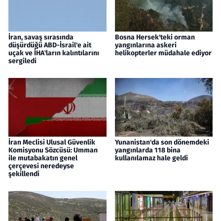
İran, savaş sırasında
Bosna Hersek'teki orman
düşürdüğü ABD-İsrail'e ait
yangınlarına askeri
uçak ve İHA'ların kalıntılarını
helikopterler müdahale ediyor
sergiledi
İran Meclisi Ulusal Güvenlik
Yunanistan'da son dönemdeki
Komisyonu Sözcüsü: Umman
yangınlarda 118 bina
ile mutabakatın genel
kullanılamaz hale geldi
çerçevesi neredeyse
şekillendi