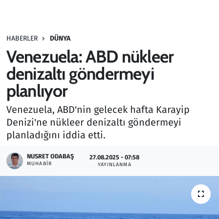
Gündem
HABERLER
DÜNYA
Haber
Venezuela: ABD nükleer
Kültür Sanat
denizaltı göndermeyi
planlıyor
Kurumsal Haberler
Venezuela, ABD'nin gelecek hafta Karayip
Lezzet Durağı
Denizi'ne nükleer denizaltı göndermeyi
planladığını iddia etti.
Memur ve Kamu
NUSRET ODABAŞ
27.08.2025 - 07:58
MUHABIR
YAYINLANMA
Otomobil
Oyun
Ramazan