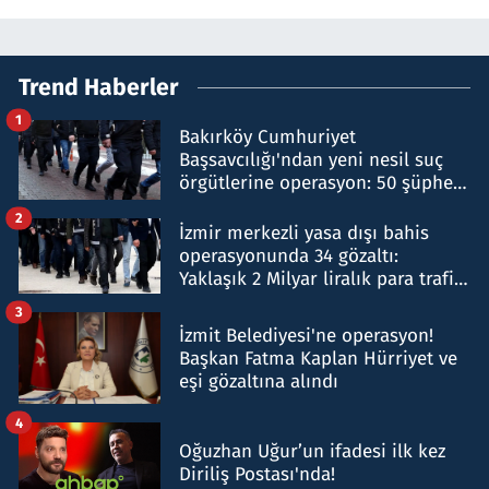
Trend Haberler
1
Bakırköy Cumhuriyet
Başsavcılığı'ndan yeni nesil suç
örgütlerine operasyon: 50 şüpheli
hakkında gözaltı kararı
2
İzmir merkezli yasa dışı bahis
operasyonunda 34 gözaltı:
Yaklaşık 2 Milyar liralık para trafiği
tespit edildi
3
İzmit Belediyesi'ne operasyon!
Başkan Fatma Kaplan Hürriyet ve
eşi gözaltına alındı
4
Oğuzhan Uğur’un ifadesi ilk kez
Diriliş Postası'nda!