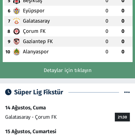
Beşiktaş
0
0
5
Eyüpspor
0
0
6
Galatasaray
0
0
7
Çorum FK
0
0
8
Gaziantep FK
0
0
9
Alanyaspor
0
0
10
Detaylar için tıklayın
Süper Lig Fikstür
14 Ağustos, Cuma
Galatasaray - Çorum FK
21:30
15 Ağustos, Cumartesi