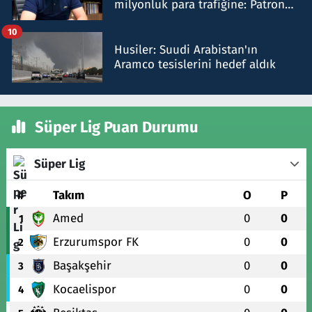
milyonluk para trafiğine: Patron
talimat verdi, ben gönderdim
10
Husiler: Suudi Arabistan'ın
Aramco tesislerini hedef aldık
Süper Lig Puan Durumu
Süper Lig
#
Takım
O
P
Amed
0
0
1
Erzurumspor FK
0
0
2
Başakşehir
0
0
3
Kocaelispor
0
0
4