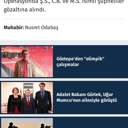
Operasyonda Ş.S., C.B. ve M.S. isimli şüpheliler
gözaltına alındı.
Muhabir:
Nusret Odabaş
Göztepe'den "olimpik"
çalışmalar
Adalet Bakanı Gürlek, Uğur
Mumcu'nun ailesiyle görüştü