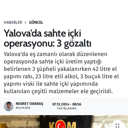
Gündem
HABERLER
GÜNCEL
Haber
Yalova'da sahte içki
Kültür Sanat
operasyonu: 3 gözaltı
Yalova'da eş zamanlı olarak düzenlenen
Kurumsal Haberler
operasyonda sahte içki üretim yaptığı
belirlenen 3 şüpheli yakalanırken 42 litre el
Lezzet Durağı
yapımı rakı, 23 litre etil alkol, 3 buçuk litre el
Memur ve Kamu
yapımı viski ile sahte içki yapımında
kullanılan çeşitli malzemeler ele geçirildi.
Otomobil
NUSRET ODABAŞ
07.12.2024 - 08:56
MUHABIR
YAYINLANMA
Oyun
Ramazan