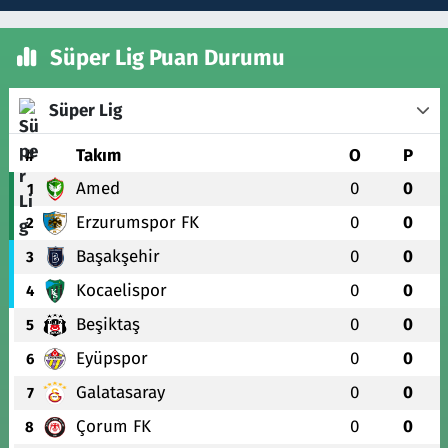
Süper Lig Puan Durumu
Süper Lig
#
Takım
O
P
Amed
0
0
1
Erzurumspor FK
0
0
2
Başakşehir
0
0
3
Kocaelispor
0
0
4
Beşiktaş
0
0
5
Eyüpspor
0
0
6
Galatasaray
0
0
7
Çorum FK
0
0
8