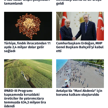
tamamlandı
geldi
Türkiye, fındık ihracatından 11
Cumhurbaşkanı Erdoğan, MHP
ayda 2,4 milyar dolar gelir
Genel Başkanı Bahçeli'yi kabul
sağladı
etti
IPARD-III Programı
Antalya'da "Mavi Akdeniz" için
kapsamında kırsaldaki
koruma kalkanı oluşturuldu
üreticiler ile yatırımcılara
temmuzda 634,3 milyon lira
ödendi