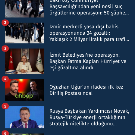
Bakırköy Cumhuriyet
Başsavcılığı'ndan yeni nesil suç
örgütlerine operasyon: 50 şüpheli
hakkında gözaltı kararı
2
İzmir merkezli yasa dışı bahis
operasyonunda 34 gözaltı:
Yaklaşık 2 Milyar liralık para trafiği
tespit edildi
3
İzmit Belediyesi'ne operasyon!
Başkan Fatma Kaplan Hürriyet ve
eşi gözaltına alındı
4
Oğuzhan Uğur’un ifadesi ilk kez
Diriliş Postası'nda!
5
Rusya Başbakan Yardımcısı Novak,
Rusya-Türkiye enerji ortaklığının
stratejik nitelikte olduğunu
belirtti
6