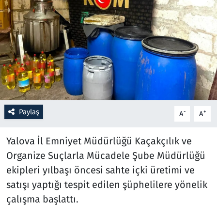
Resmi İlanlar
Rüya Tabirleri
Sağlık
Savunma Sanayi
Paylaş
-
+
A
A
Seçim 2023
Yalova İl Emniyet Müdürlüğü Kaçakçılık ve
Spor
Organize Suçlarla Mücadele Şube Müdürlüğü
ekipleri yılbaşı öncesi sahte içki üretimi ve
Teknoloji ve Bilim
satışı yaptığı tespit edilen şüphelilere yönelik
Televizyon
çalışma başlattı.