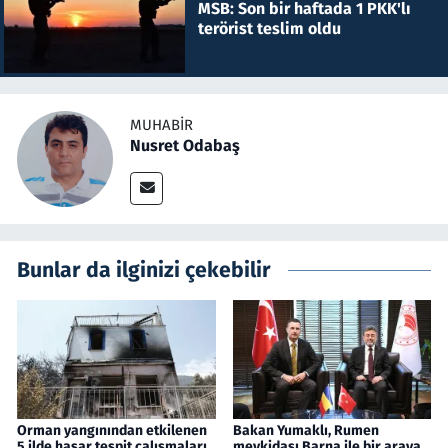
MSB: Son bir haftada 1 PKK'lı
terörist teslim oldu
MUHABIR
Nusret Odabaş
Bunlar da ilginizi çekebilir
Orman yangınından etkilenen
Bakan Yumaklı, Rumen
5 ilde hasar tespit çalışmaları
mevkidaşı Barna ile bir araya