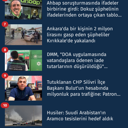
Ahbap soruşturmasında ifadeler
birbirine girdi: Dokuz şüphelinin
ifadelerinden ortaya çıkan tablo
şok etti
7
Ankara'da bir kişinin 2 milyon
lirasını gasp eden şüpheliler
Kırıkkale'de yakalandı
8
DMM, "DOA uygulamasında
vatandaşlara ödenen iade
tutarlarının düşürüldüğü"
iddiasını yalanladı
9
Tutuklanan CHP Silivri İlçe
Başkanı Bulut'un hesabında
milyonluk para trafiğine: Patron
talimat verdi, ben gönderdim
10
Husiler: Suudi Arabistan'ın
Aramco tesislerini hedef aldık