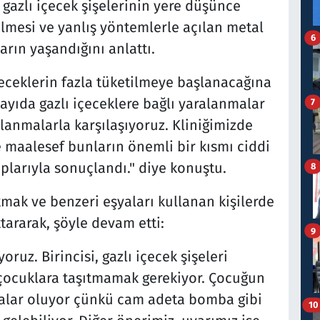
 gazlı içecek şişelerinin yere düşünce
lmesi ve yanlış yöntemlerle açılan metal
6
rın yaşandığını anlattı.
eceklerin fazla tüketilmeye başlanacağına
ayıda gazlı içeceklere bağlı yaralanmalar
7
alanmalarla karşılaşıyoruz. Kliniğimizde
e maalesef bunların önemli bir kısmı ciddi
plarıyla sonuçlandı." diye konuştu.
8
mak ve benzeri eşyaları kullanan kişilerde
ararak, şöyle devam etti:
9
oruz. Birincisi, gazlı içecek şişeleri
e çocuklara taşıtmamak gerekiyor. Çocuğun
alar oluyor çünkü cam adeta bomba gibi
10