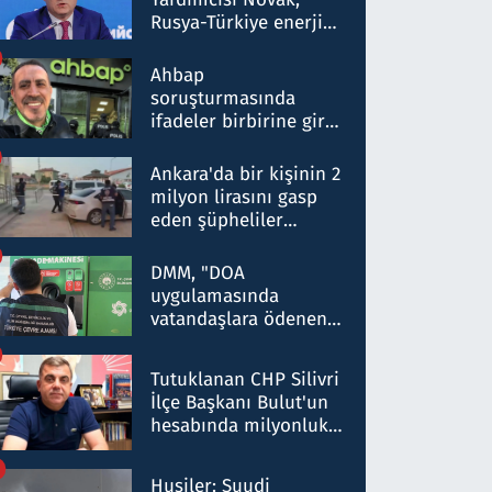
Rusya-Türkiye enerji
ortaklığının stratejik
nitelikte olduğunu
Ahbap
belirtti
soruşturmasında
ifadeler birbirine girdi:
Dokuz şüphelinin
ifadelerinden ortaya
Ankara'da bir kişinin 2
çıkan tablo şok etti
milyon lirasını gasp
eden şüpheliler
Kırıkkale'de yakalandı
DMM, "DOA
uygulamasında
vatandaşlara ödenen
iade tutarlarının
düşürüldüğü" iddiasını
Tutuklanan CHP Silivri
yalanladı
İlçe Başkanı Bulut'un
hesabında milyonluk
para trafiğine: Patron
talimat verdi, ben
Husiler: Suudi