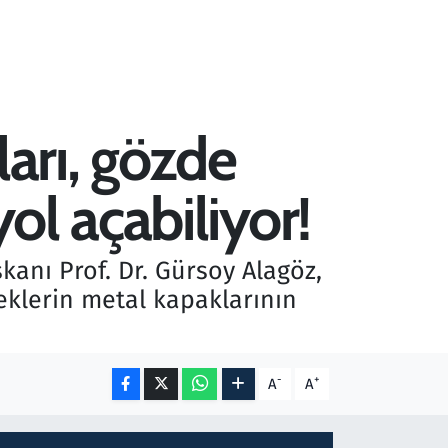
ları, gözde
ol açabiliyor!
kanı Prof. Dr. Gürsoy Alagöz,
ceklerin metal kapaklarının
-
+
A
A