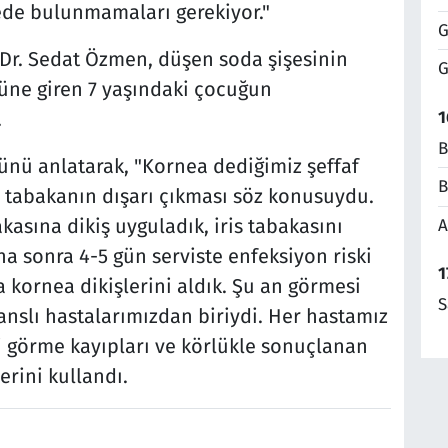
de bulunmamaları gerekiyor."
G
Dr. Sedat Özmen, düşen soda şişesinin
G
üne giren 7 yaşındaki çocuğun
1
.
B
nü anlatarak, "Kornea dediğimiz şeffaf
B
z tabakanın dışarı çıkması söz konusuydu.
kasına dikiş uyguladık, iris tabakasını
A
ha sonra 4-5 gün serviste enfeksiyon riski
1
a kornea dikişlerini aldık. Şu an görmesi
S
anslı hastalarımızdan biriydi. Her hastamız
i görme kayıpları ve körlükle sonuçlanan
erini kullandı.