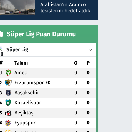
gönderdim
Arabistan'ın Aramco
tesislerini hedef aldık
Süper Lig Puan Durumu
Süper Lig
#
Takım
O
P
Amed
0
0
1
Erzurumspor FK
0
0
2
Başakşehir
0
0
3
Kocaelispor
0
0
4
Beşiktaş
0
0
5
Eyüpspor
0
0
6