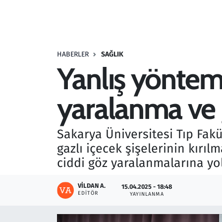
Resmi İlanlar
Rüya Tabirleri
HABERLER
SAĞLIK
Yanlış yönteml
Sağlık
yaralanma ve g
Savunma Sanayi
Seçim 2023
Sakarya Üniversitesi Tıp Fakü
gazlı içecek şişelerinin kırıl
Spor
ciddi göz yaralanmalarına yol
Teknoloji ve Bilim
VILDAN A.
15.04.2025 - 18:48
EDITÖR
YAYINLANMA
Televizyon