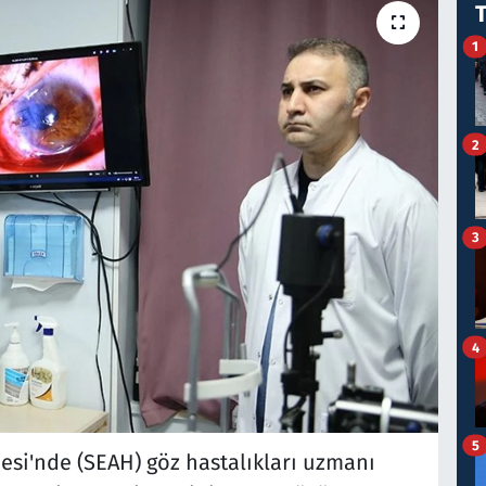
1
2
3
4
5
esi'nde (SEAH) göz hastalıkları uzmanı