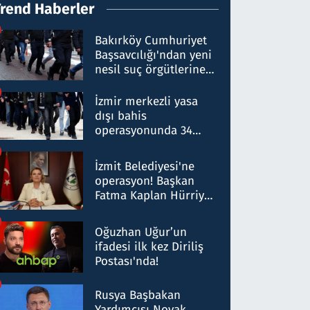
Trend Haberler
Bakırköy Cumhuriyet
Başsavcılığı'ndan yeni
nesil suç örgütlerine
operasyon: 50 şüpheli
hakkında gözaltı kararı
İzmir merkezli yasa
dışı bahis
operasyonunda 34
gözaltı: Yaklaşık 2
Milyar liralık para
İzmit Belediyesi'ne
trafiği tespit edildi
operasyon! Başkan
Fatma Kaplan Hürriyet
ve eşi gözaltına alındı
Oğuzhan Uğur’un
ifadesi ilk kez Diriliş
Postası'nda!
Rusya Başbakan
Yardımcısı Novak,