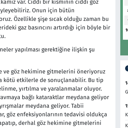
kamız var. Ciddi bir kısmının ciddi göz
yleyebiliriz. Onun için bütün
ruz. Özellikle şişe sıcak olduğu zaman bu
rideki gaz basıncını artırdığı için böyle bir
1
tu.
neler yapılması gerektiğine ilişkin şu
 ve göz hekimine gitmelerini öneriyoruz
kötü etkilerle de sonuçlanabilir. Bu tip
1
linme, yırtılma ve yaralanmalar oluyor.
G
ravmaya bağlı kataraktlar meydana geliyor
yrışmalar meydana geliyor. Tabii
1
r, göz enfeksiyonlarının tedavisi oldukça
K
apatıp, derhal göz hekimine gitmelerini
K