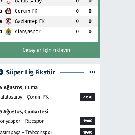
Galatasaray
0
0
7
Çorum FK
0
0
8
Gaziantep FK
0
0
9
Alanyaspor
0
0
0
Detaylar için tıklayın
Süper Lig Fikstür
4 Ağustos, Cuma
alatasaray - Çorum FK
21:30
5 Ağustos, Cumartesi
onyaspor - Rizespor
19:00
asımpaşa - Trabzonspor
19:00