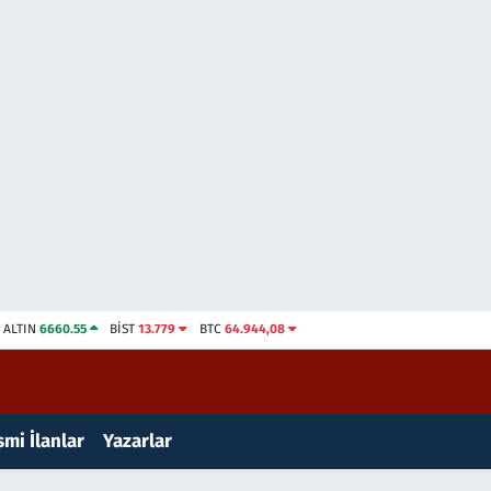
ALTIN
6660.55
BİST
13.779
BTC
64.944,08
mi İlanlar
Yazarlar