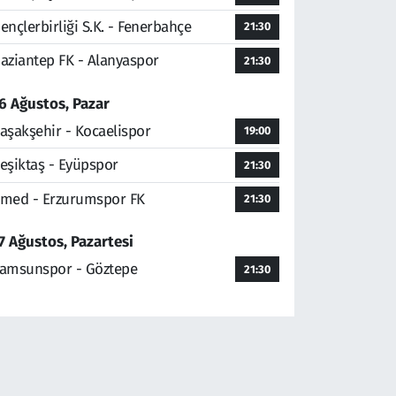
ençlerbirliği S.K. - Fenerbahçe
21:30
aziantep FK - Alanyaspor
21:30
6 Ağustos, Pazar
aşakşehir - Kocaelispor
19:00
eşiktaş - Eyüpspor
21:30
med - Erzurumspor FK
21:30
7 Ağustos, Pazartesi
amsunspor - Göztepe
21:30