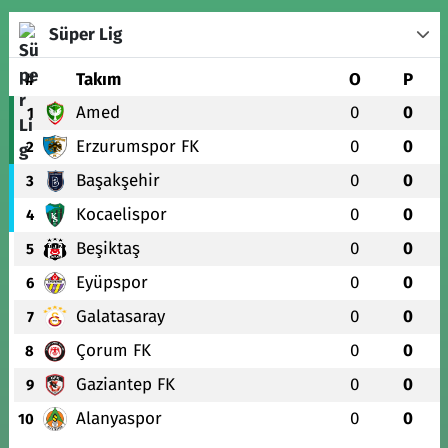
Süper Lig
#
Takım
O
P
Amed
0
0
1
Erzurumspor FK
0
0
2
Başakşehir
0
0
3
Kocaelispor
0
0
4
Beşiktaş
0
0
5
Eyüpspor
0
0
6
Galatasaray
0
0
7
Çorum FK
0
0
8
Gaziantep FK
0
0
9
Alanyaspor
0
0
10