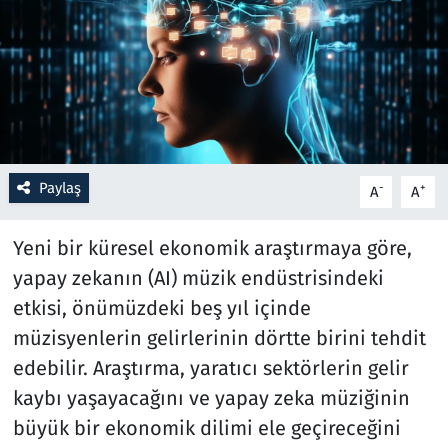
Resmi İlanlar
Rüya Tabirleri
Sağlık
Paylaş
-
+
A
A
Savunma Sanayi
Yeni bir küresel ekonomik araştırmaya göre,
Seçim 2023
yapay zekanın (AI) müzik endüstrisindeki
Spor
etkisi, önümüzdeki beş yıl içinde
müzisyenlerin gelirlerinin dörtte birini tehdit
Teknoloji ve Bilim
edebilir. Araştırma, yaratıcı sektörlerin gelir
kaybı yaşayacağını ve yapay zeka müziğinin
Televizyon
büyük bir ekonomik dilimi ele geçireceğini