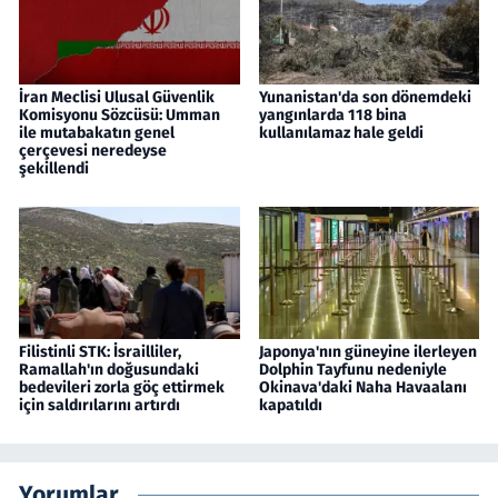
İran Meclisi Ulusal Güvenlik
Yunanistan'da son dönemdeki
Komisyonu Sözcüsü: Umman
yangınlarda 118 bina
ile mutabakatın genel
kullanılamaz hale geldi
çerçevesi neredeyse
şekillendi
Filistinli STK: İsrailliler,
Japonya'nın güneyine ilerleyen
Ramallah'ın doğusundaki
Dolphin Tayfunu nedeniyle
bedevileri zorla göç ettirmek
Okinava'daki Naha Havaalanı
için saldırılarını artırdı
kapatıldı
Yorumlar