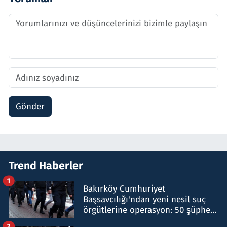
Gönder
Trend Haberler
1
Bakırköy Cumhuriyet
Başsavcılığı'ndan yeni nesil suç
örgütlerine operasyon: 50 şüpheli
hakkında gözaltı kararı
2