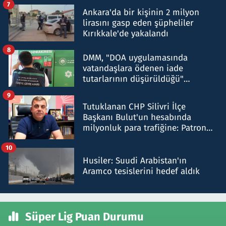
7
Ankara'da bir kişinin 2 milyon
lirasını gasp eden şüpheliler
Kırıkkale'de yakalandı
8
DMM, "DOA uygulamasında
vatandaşlara ödenen iade
tutarlarının düşürüldüğü"
iddiasını yalanladı
9
Tutuklanan CHP Silivri İlçe
Başkanı Bulut'un hesabında
milyonluk para trafiğine: Patron
talimat verdi, ben gönderdim
10
Husiler: Suudi Arabistan'ın
Aramco tesislerini hedef aldık
Süper Lig Puan Durumu