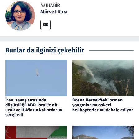
MUHABIR
Mürvet Kara
Bunlar da ilginizi çekebilir
İran, savaş sırasında
Bosna Hersek'teki orman
düşürdüğü ABD-İsrail'e ait
yangınlarına askeri
uçak ve İHA'ların kalıntılarını
helikopterler müdahale ediyor
sergiledi