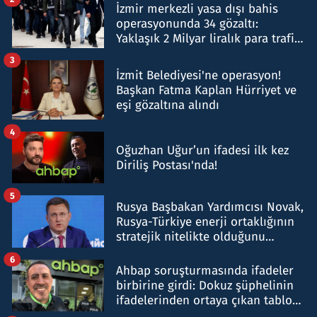
İzmir merkezli yasa dışı bahis
operasyonunda 34 gözaltı:
Yaklaşık 2 Milyar liralık para trafiği
tespit edildi
3
İzmit Belediyesi'ne operasyon!
Başkan Fatma Kaplan Hürriyet ve
eşi gözaltına alındı
4
Oğuzhan Uğur’un ifadesi ilk kez
Diriliş Postası'nda!
5
Rusya Başbakan Yardımcısı Novak,
Rusya-Türkiye enerji ortaklığının
stratejik nitelikte olduğunu
belirtti
6
Ahbap soruşturmasında ifadeler
birbirine girdi: Dokuz şüphelinin
ifadelerinden ortaya çıkan tablo
şok etti