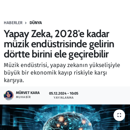
Gündem
HABERLER
DÜNYA
Haber
Yapay Zeka, 2028'e kadar
Kültür Sanat
müzik endüstrisinde gelirin
dörtte birini ele geçirebilir
Kurumsal Haberler
Müzik endüstrisi, yapay zekanın yükselişiyle
Lezzet Durağı
büyük bir ekonomik kayıp riskiyle karşı
karşıya.
Memur ve Kamu
MÜRVET KARA
05.12.2024 - 10:05
MUHABIR
YAYINLANMA
Otomobil
Oyun
Ramazan