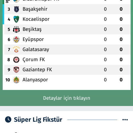
Başakşehir
0
0
3
Kocaelispor
0
0
4
Beşiktaş
0
0
5
Eyüpspor
0
0
6
Galatasaray
0
0
7
Çorum FK
0
0
8
Gaziantep FK
0
0
9
Alanyaspor
0
0
10
Detaylar için tıklayın
Süper Lig Fikstür