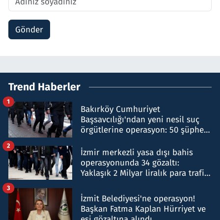
Gönder
Trend Haberler
1
Bakırköy Cumhuriyet
Başsavcılığı'ndan yeni nesil suç
örgütlerine operasyon: 50 şüpheli
hakkında gözaltı kararı
2
İzmir merkezli yasa dışı bahis
operasyonunda 34 gözaltı:
Yaklaşık 2 Milyar liralık para trafiği
tespit edildi
3
İzmit Belediyesi'ne operasyon!
Başkan Fatma Kaplan Hürriyet ve
eşi gözaltına alındı