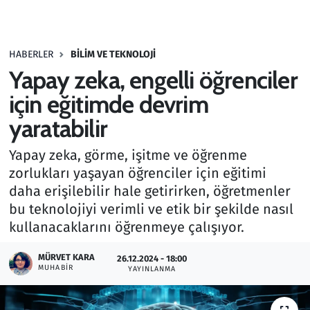
Gündem
HABERLER
BILIM VE TEKNOLOJI
Haber
Yapay zeka, engelli öğrenciler
Kültür Sanat
için eğitimde devrim
yaratabilir
Kurumsal Haberler
Yapay zeka, görme, işitme ve öğrenme
Lezzet Durağı
zorlukları yaşayan öğrenciler için eğitimi
daha erişilebilir hale getirirken, öğretmenler
Memur ve Kamu
bu teknolojiyi verimli ve etik bir şekilde nasıl
kullanacaklarını öğrenmeye çalışıyor.
Otomobil
MÜRVET KARA
26.12.2024 - 18:00
MUHABIR
Oyun
YAYINLANMA
Ramazan