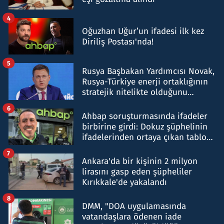
4
Oğuzhan Uğur’un ifadesi ilk kez
Diriliş Postası'nda!
5
Rusya Başbakan Yardımcısı Novak,
Rusya-Türkiye enerji ortaklığının
stratejik nitelikte olduğunu
belirtti
6
Ahbap soruşturmasında ifadeler
birbirine girdi: Dokuz şüphelinin
ifadelerinden ortaya çıkan tablo
şok etti
7
Ankara'da bir kişinin 2 milyon
lirasını gasp eden şüpheliler
Kırıkkale'de yakalandı
8
DMM, "DOA uygulamasında
vatandaşlara ödenen iade