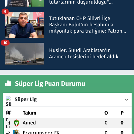
tutarlarının düşürüldüğü"
iddiasını yalanladı
9
Tutuklanan CHP Silivri İlçe
Başkanı Bulut'un hesabında
milyonluk para trafiğine: Patron
talimat verdi, ben gönderdim
10
Husiler: Suudi Arabistan'ın
Aramco tesislerini hedef aldık
Süper Lig Puan Durumu
Süper Lig
#
Takım
O
P
Amed
0
0
1
Erzurumspor FK
0
0
2