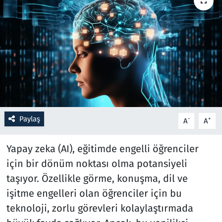
Resmi İlanlar
Rüya Tabirleri
Sağlık
Savunma Sanayi
Paylaş
-
+
A
A
Seçim 2023
Yapay zeka (AI), eğitimde engelli öğrenciler
Spor
için bir dönüm noktası olma potansiyeli
Teknoloji ve Bilim
taşıyor. Özellikle görme, konuşma, dil ve
işitme engelleri olan öğrenciler için bu
Televizyon
teknoloji, zorlu görevleri kolaylaştırmada