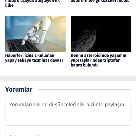
motoru uzayda ateşleyen ilk
asteroitinde glikoz izleri buldu
ülke
Haberleri izinsiz kullanan
Bennu asteroidinde yaşamın
yapay zekaya tazminat davası
yapı taşlarından triptofan
kanıtı bulundu
Yorumlar