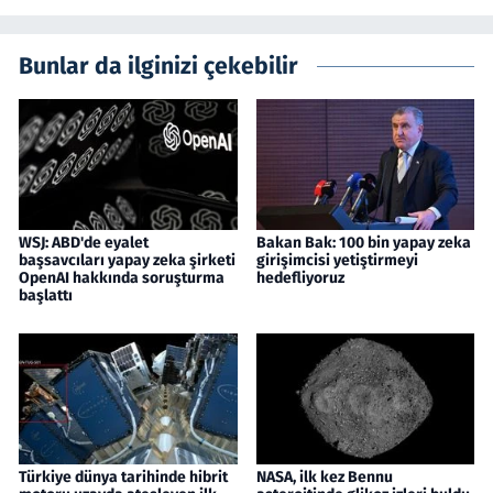
Bunlar da ilginizi çekebilir
WSJ: ABD'de eyalet
Bakan Bak: 100 bin yapay zeka
başsavcıları yapay zeka şirketi
girişimcisi yetiştirmeyi
OpenAI hakkında soruşturma
hedefliyoruz
başlattı
Türkiye dünya tarihinde hibrit
NASA, ilk kez Bennu