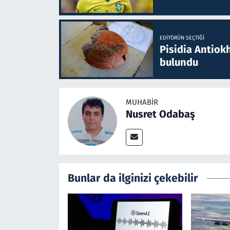
EDITÖRÜN SEÇTIĞI
Pisidia Antiokh
bulundu
MUHABIR
Nusret Odabaş
Bunlar da ilginizi çekebilir