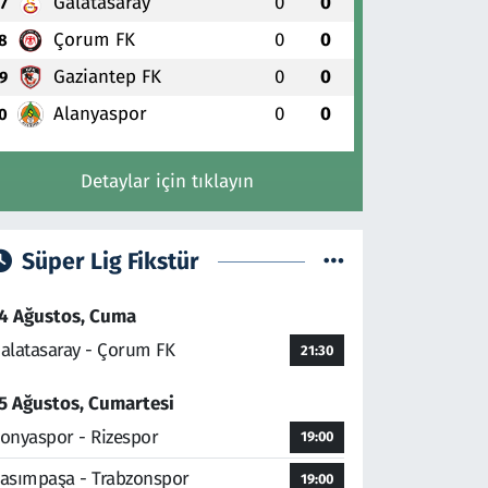
Galatasaray
0
0
7
Çorum FK
0
0
8
Gaziantep FK
0
0
9
Alanyaspor
0
0
0
Detaylar için tıklayın
Süper Lig Fikstür
4 Ağustos, Cuma
alatasaray - Çorum FK
21:30
5 Ağustos, Cumartesi
onyaspor - Rizespor
19:00
asımpaşa - Trabzonspor
19:00