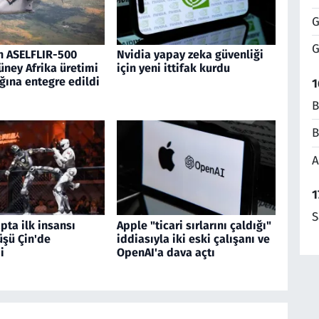
G
G
n ASELFLIR-500
Nvidia yapay zeka güvenliği
üney Afrika üretimi
için yeni ittifak kurdu
ğına entegre edildi
1
B
B
A
1
S
pta ilk insansı
Apple "ticari sırlarını çaldığı"
üşü Çin'de
iddiasıyla iki eski çalışanı ve
i
OpenAI'a dava açtı