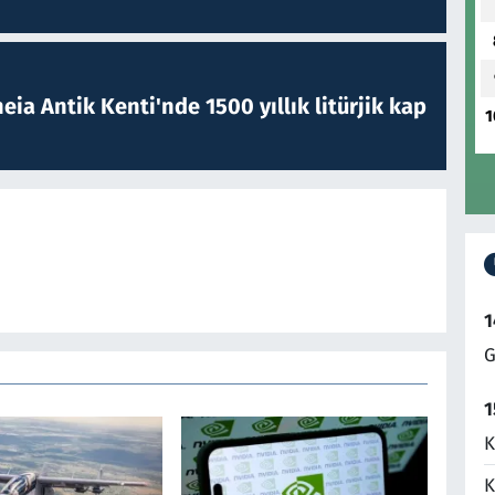
eia Antik Kenti'nde 1500 yıllık litürjik kap
1
1
G
1
K
K