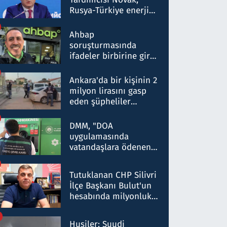
Rusya-Türkiye enerji
ortaklığının stratejik
nitelikte olduğunu
Ahbap
belirtti
soruşturmasında
ifadeler birbirine girdi:
Dokuz şüphelinin
ifadelerinden ortaya
Ankara'da bir kişinin 2
çıkan tablo şok etti
milyon lirasını gasp
eden şüpheliler
Kırıkkale'de yakalandı
DMM, "DOA
uygulamasında
vatandaşlara ödenen
iade tutarlarının
düşürüldüğü" iddiasını
Tutuklanan CHP Silivri
yalanladı
İlçe Başkanı Bulut'un
hesabında milyonluk
para trafiğine: Patron
talimat verdi, ben
Husiler: Suudi