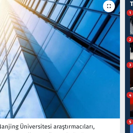
1
2
3
4
5
njing Üniversitesi araştırmacıları,