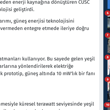
eden enerji kaynağına dönüştüren CUSC
ojisi geliştirdi.
6
rımı, güneş enerjisi teknolojisini
n vermeden entegre etmede ileriye doğru
7
8
 katmanları kullanıyor. Bu sayede gelen yeşil
arlarına yönlendirilerek elektriğe
k prototip, güneş altında 10 mW'lık bir fanı
9
mesiyle küresel terawatt seviyesinde yeşil
10