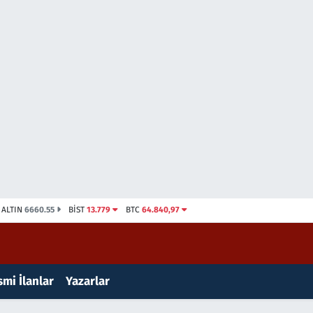
ALTIN
6660.55
BİST
13.779
BTC
64.840,97
mi İlanlar
Yazarlar