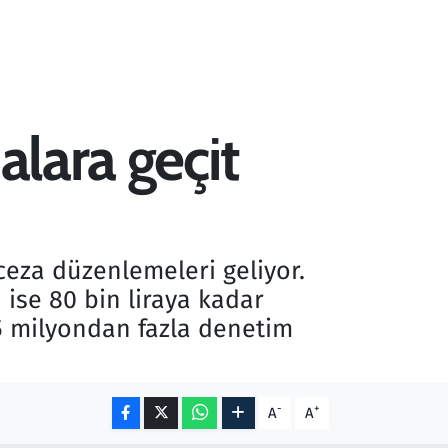
alara geçit
 ceza düzenlemeleri geliyor.
 ise 80 bin liraya kadar
.5 milyondan fazla denetim
-
+
A
A