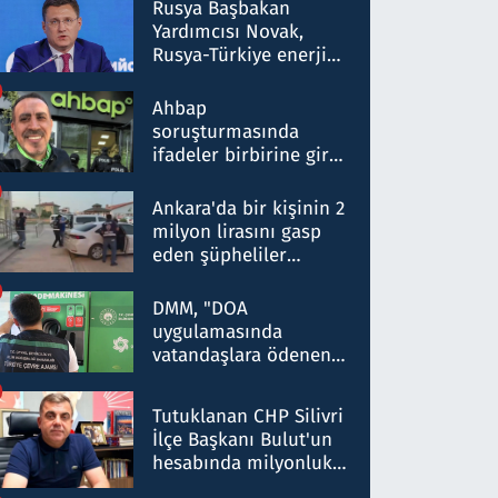
Rusya Başbakan
Yardımcısı Novak,
Rusya-Türkiye enerji
ortaklığının stratejik
nitelikte olduğunu
Ahbap
belirtti
soruşturmasında
ifadeler birbirine girdi:
Dokuz şüphelinin
ifadelerinden ortaya
Ankara'da bir kişinin 2
çıkan tablo şok etti
milyon lirasını gasp
eden şüpheliler
Kırıkkale'de yakalandı
DMM, "DOA
uygulamasında
vatandaşlara ödenen
iade tutarlarının
düşürüldüğü" iddiasını
Tutuklanan CHP Silivri
yalanladı
İlçe Başkanı Bulut'un
hesabında milyonluk
para trafiğine: Patron