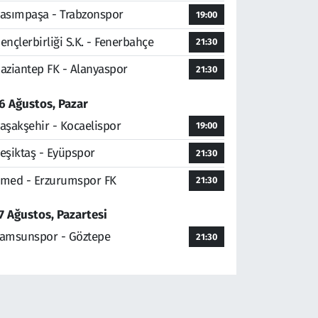
asımpaşa - Trabzonspor
19:00
ençlerbirliği S.K. - Fenerbahçe
21:30
aziantep FK - Alanyaspor
21:30
6 Ağustos, Pazar
aşakşehir - Kocaelispor
19:00
eşiktaş - Eyüpspor
21:30
med - Erzurumspor FK
21:30
7 Ağustos, Pazartesi
amsunspor - Göztepe
21:30