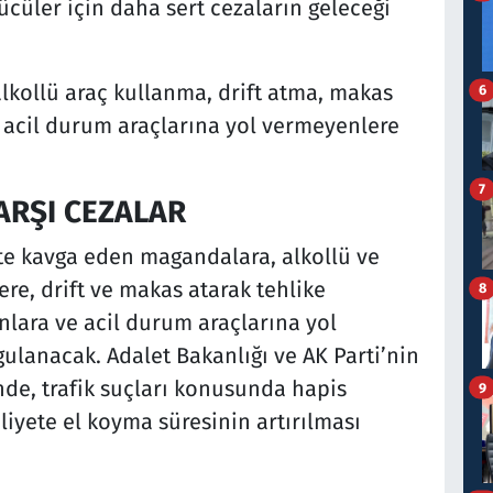
ücüler için daha sert cezaların geleceği
lkollü araç kullanma, drift atma, makas
6
 acil durum araçlarına yol vermeyenlere
7
ARŞI CEZALAR
kte kavga eden magandalara, alkollü ve
ere, drift ve makas atarak tehlike
8
anlara ve acil durum araçlarına yol
ulanacak. Adalet Bakanlığı ve AK Parti’nin
inde, trafik suçları konusunda hapis
9
liyete el koyma süresinin artırılması