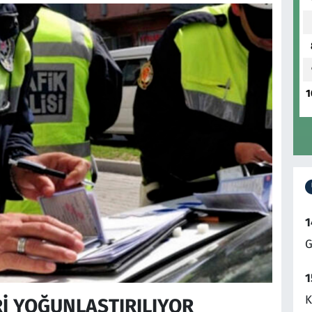
1
1
G
1
K
İ YOĞUNLAŞTIRILIYOR