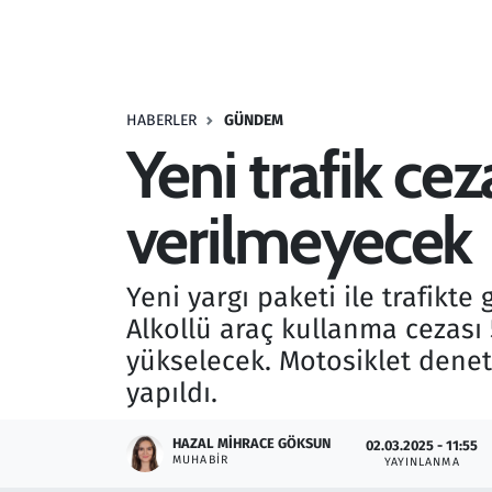
Resmi İlanlar
Rüya Tabirleri
HABERLER
GÜNDEM
Yeni trafik ce
Sağlık
verilmeyecek
Savunma Sanayi
Seçim 2023
Yeni yargı paketi ile trafikte
Alkollü araç kullanma cezası 
Spor
yükselecek. Motosiklet deneti
Teknoloji ve Bilim
yapıldı.
Televizyon
HAZAL MIHRACE GÖKSUN
02.03.2025 - 11:55
MUHABIR
YAYINLANMA