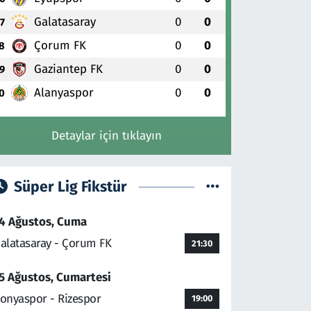
Galatasaray
0
0
7
Çorum FK
0
0
8
Gaziantep FK
0
0
9
Alanyaspor
0
0
0
Detaylar için tıklayın
Süper Lig Fikstür
4 Ağustos, Cuma
alatasaray - Çorum FK
21:30
5 Ağustos, Cumartesi
onyaspor - Rizespor
19:00