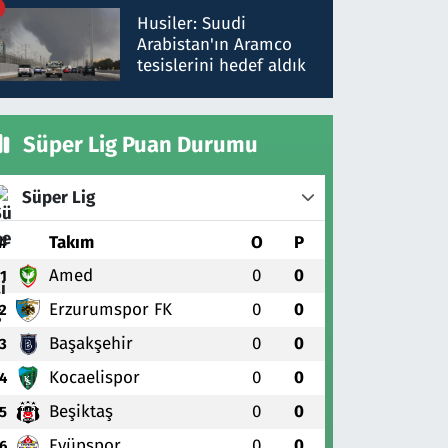
talimat verdi, ben
Husiler: Suudi
gönderdim
Arabistan'ın Aramco
tesislerini hedef aldık
Süper Lig Puan Durumu
Süper Lig
#
Takım
O
P
Amed
0
0
1
Erzurumspor FK
0
0
2
Başakşehir
0
0
3
Kocaelispor
0
0
4
Beşiktaş
0
0
5
Eyüpspor
0
0
6