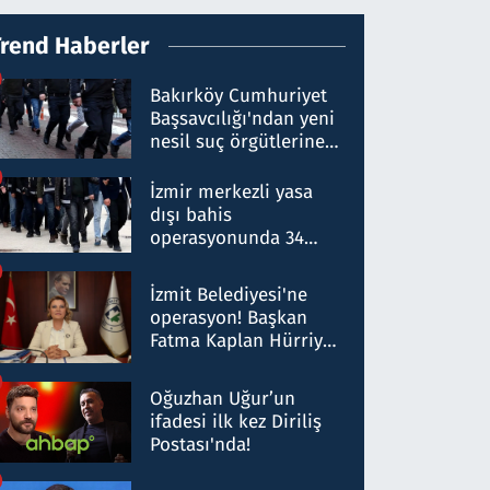
Trend Haberler
Bakırköy Cumhuriyet
Başsavcılığı'ndan yeni
nesil suç örgütlerine
operasyon: 50 şüpheli
hakkında gözaltı kararı
İzmir merkezli yasa
dışı bahis
operasyonunda 34
gözaltı: Yaklaşık 2
Milyar liralık para
İzmit Belediyesi'ne
trafiği tespit edildi
operasyon! Başkan
Fatma Kaplan Hürriyet
ve eşi gözaltına alındı
Oğuzhan Uğur’un
ifadesi ilk kez Diriliş
Postası'nda!