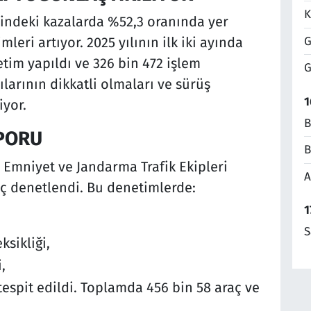
K
çindeki kazalarda %52,3 oranında yer
G
eri artıyor. 2025 yılının ilk iki ayında
tim yapıldı ve 326 bin 472 işlem
G
ılarının dikkatli olmaları ve sürüş
1
iyor.
B
PORU
B
, Emniyet ve Jandarma Trafik Ekipleri
A
aç denetlendi. Bu denetimlerde:
1
S
sikliği,
,
tespit edildi. Toplamda 456 bin 58 araç ve