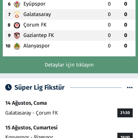
Eyüpspor
0
0
6
Galatasaray
0
0
7
Çorum FK
0
0
8
Gaziantep FK
0
0
9
Alanyaspor
0
0
10
Detaylar için tıklayın
Süper Lig Fikstür
14 Ağustos, Cuma
Galatasaray - Çorum FK
21:30
15 Ağustos, Cumartesi
Konyaspor - Rizespor
19:00