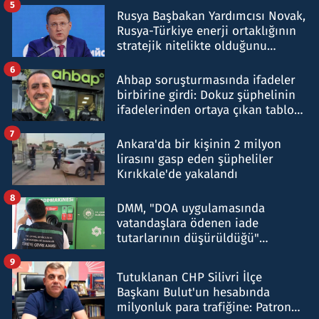
5
Rusya Başbakan Yardımcısı Novak,
Rusya-Türkiye enerji ortaklığının
stratejik nitelikte olduğunu
belirtti
6
Ahbap soruşturmasında ifadeler
birbirine girdi: Dokuz şüphelinin
ifadelerinden ortaya çıkan tablo
şok etti
7
Ankara'da bir kişinin 2 milyon
lirasını gasp eden şüpheliler
Kırıkkale'de yakalandı
8
DMM, "DOA uygulamasında
vatandaşlara ödenen iade
tutarlarının düşürüldüğü"
iddiasını yalanladı
9
Tutuklanan CHP Silivri İlçe
Başkanı Bulut'un hesabında
milyonluk para trafiğine: Patron