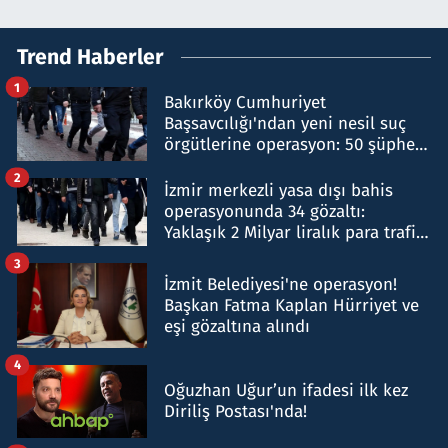
Trend Haberler
1
Bakırköy Cumhuriyet
Başsavcılığı'ndan yeni nesil suç
örgütlerine operasyon: 50 şüpheli
hakkında gözaltı kararı
2
İzmir merkezli yasa dışı bahis
operasyonunda 34 gözaltı:
Yaklaşık 2 Milyar liralık para trafiği
tespit edildi
3
İzmit Belediyesi'ne operasyon!
Başkan Fatma Kaplan Hürriyet ve
eşi gözaltına alındı
4
Oğuzhan Uğur’un ifadesi ilk kez
Diriliş Postası'nda!