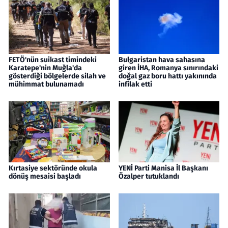
FETÖ'nün suikast timindeki
Bulgaristan hava sahasına
Karatepe'nin Muğla'da
giren İHA, Romanya sınırındaki
gösterdiği bölgelerde silah ve
doğal gaz boru hattı yakınında
mühimmat bulunamadı
infilak etti
Kırtasiye sektöründe okula
YENİ Parti Manisa İl Başkanı
dönüş mesaisi başladı
Özalper tutuklandı