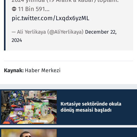
⛔️ 11 Bin 591…
pic.twitter.com/Lxqdx6yzML
— Ali Yerlikaya (@AliYerlikaya)
December 22,
2024
Kaynak:
Haber Merkezi
Kırtasiye sektöründe okula
dönüş mesaisi başladı