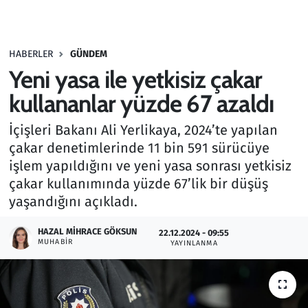
Gündem
HABERLER
GÜNDEM
Haber
Yeni yasa ile yetkisiz çakar
Kültür Sanat
kullananlar yüzde 67 azaldı
İçişleri Bakanı Ali Yerlikaya, 2024’te yapılan
Kurumsal Haberler
çakar denetimlerinde 11 bin 591 sürücüye
işlem yapıldığını ve yeni yasa sonrası yetkisiz
Lezzet Durağı
çakar kullanımında yüzde 67’lik bir düşüş
Memur ve Kamu
yaşandığını açıkladı.
HAZAL MIHRACE GÖKSUN
Otomobil
22.12.2024 - 09:55
MUHABIR
YAYINLANMA
Oyun
Ramazan