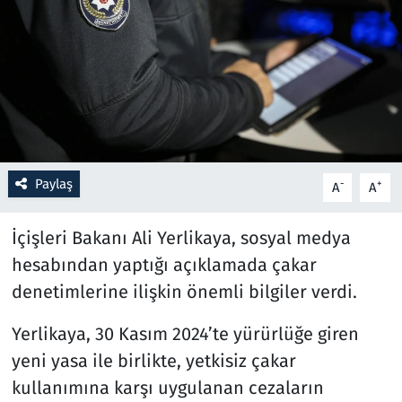
Resmi İlanlar
Rüya Tabirleri
Sağlık
Savunma Sanayi
Paylaş
-
+
A
A
Seçim 2023
İçişleri Bakanı Ali Yerlikaya, sosyal medya
hesabından yaptığı açıklamada çakar
Spor
denetimlerine ilişkin önemli bilgiler verdi.
Teknoloji ve Bilim
Yerlikaya, 30 Kasım 2024’te yürürlüğe giren
yeni yasa ile birlikte, yetkisiz çakar
Televizyon
kullanımına karşı uygulanan cezaların