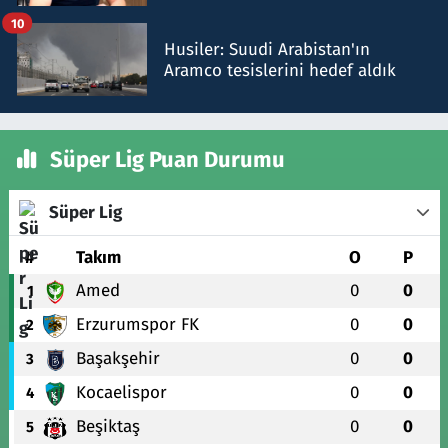
talimat verdi, ben gönderdim
10
Husiler: Suudi Arabistan'ın
Aramco tesislerini hedef aldık
Süper Lig Puan Durumu
Süper Lig
#
Takım
O
P
Amed
0
0
1
Erzurumspor FK
0
0
2
Başakşehir
0
0
3
Kocaelispor
0
0
4
Beşiktaş
0
0
5