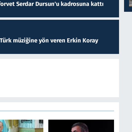
forvet Serdar Dursun'u kadrosuna kattı
 Türk müziğine yön veren Erkin Koray