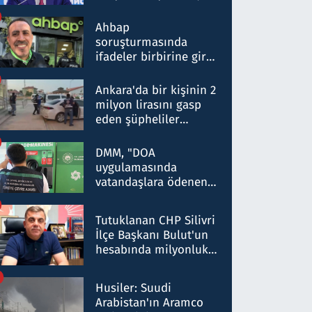
ortaklığının stratejik
nitelikte olduğunu
Ahbap
belirtti
soruşturmasında
ifadeler birbirine girdi:
Dokuz şüphelinin
ifadelerinden ortaya
Ankara'da bir kişinin 2
çıkan tablo şok etti
milyon lirasını gasp
eden şüpheliler
Kırıkkale'de yakalandı
DMM, "DOA
uygulamasında
vatandaşlara ödenen
iade tutarlarının
düşürüldüğü" iddiasını
Tutuklanan CHP Silivri
yalanladı
İlçe Başkanı Bulut'un
hesabında milyonluk
para trafiğine: Patron
talimat verdi, ben
Husiler: Suudi
gönderdim
Arabistan'ın Aramco