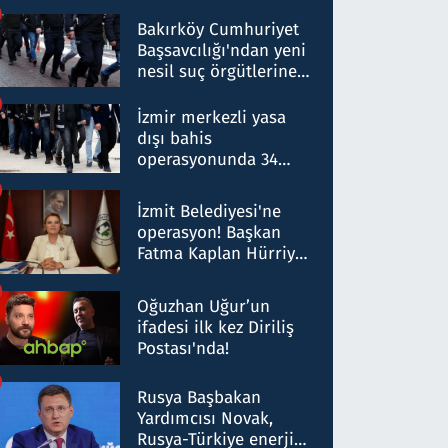
Bakırköy Cumhuriyet
Başsavcılığı'ndan yeni
nesil suç örgütlerine
operasyon: 50 şüpheli
hakkında gözaltı kararı
İzmir merkezli yasa
dışı bahis
operasyonunda 34
gözaltı: Yaklaşık 2
Milyar liralık para
İzmit Belediyesi'ne
trafiği tespit edildi
operasyon! Başkan
Fatma Kaplan Hürriyet
ve eşi gözaltına alındı
Oğuzhan Uğur’un
ifadesi ilk kez Diriliş
Postası'nda!
Rusya Başbakan
Yardımcısı Novak,
Rusya-Türkiye enerji