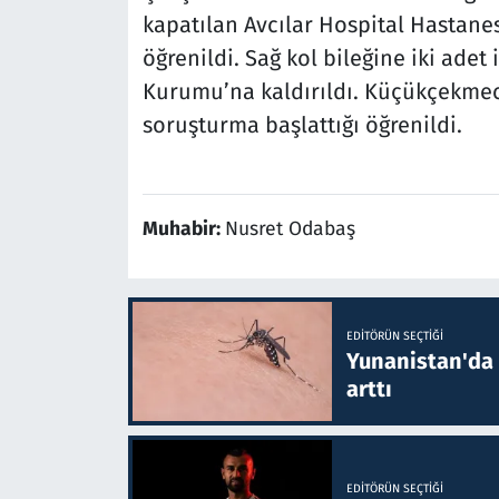
kapatılan Avcılar Hospital Hastanes
öğrenildi. Sağ kol bileğine iki adet
Kurumu’na kaldırıldı. Küçükçekmece
soruşturma başlattığı öğrenildi.
Muhabir:
Nusret Odabaş
EDITÖRÜN SEÇTIĞI
Yunanistan'da B
arttı
EDITÖRÜN SEÇTIĞI