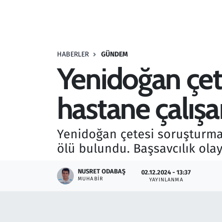
Resmi İlanlar
Rüya Tabirleri
HABERLER
GÜNDEM
Yenidoğan çet
Sağlık
hastane çalışa
Savunma Sanayi
Seçim 2023
Yenidoğan çetesi soruşturma
ölü bulundu. Başsavcılık olay
Spor
NUSRET ODABAŞ
02.12.2024 - 13:37
Teknoloji ve Bilim
MUHABIR
YAYINLANMA
Televizyon