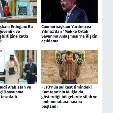
kanı Erdoğan: Bu
Cumhurbaşkanı Yardımcısı
güvenlik ve
Yılmaz'dan "Mekke Ortak
birliğine katkı
Savunma Anlaşması"na ilişkin
k
açıklama
uudi Arabistan ve
FETÖ'nün suikast timindeki
üçlü savunma
Karatepe'nin Muğla'da
 imzaladı
gösterdiği bölgelerde silah ve
mühimmat aramasına
başlandı