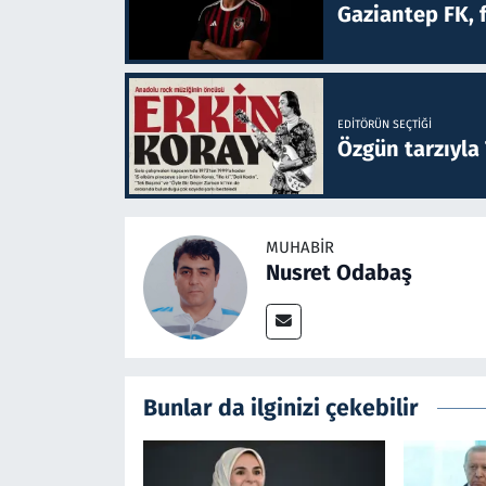
Gaziantep FK, 
EDITÖRÜN SEÇTIĞI
Özgün tarzıyla
MUHABIR
Nusret Odabaş
Bunlar da ilginizi çekebilir