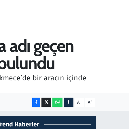
a adı geçen
ü bulundu
mece’de bir aracın içinde
-
+
A
A
Trend Haberler