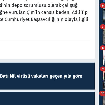
i'nin depo sorumlusu olarak çalıştığı
6
 iğne vurulan Çim’in cansız bedeni Adli Tıp
 Cumhuriyet Başsavcılığı'nın olayla ilgili
7
8
9
atı Nil virüsü vakaları geçen yıla göre
10