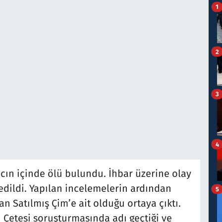
1
2
3
4
ın içinde ölü bulundu. İhbar üzerine olay
 edildi. Yapılan incelemelerin ardından
5
n Satılmış Çim’e ait olduğu ortaya çıktı.
Çetesi soruşturmasında adı geçtiği ve