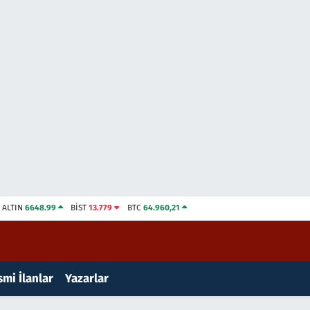
ALTIN
6648.99
BİST
13.779
BTC
64.960,21
mi İlanlar
Yazarlar