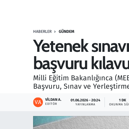
Resmi İlanlar
Rüya Tabirleri
HABERLER
GÜNDEM
Yetenek sınavı
Sağlık
başvuru kılav
Savunma Sanayi
Seçim 2023
Milli Eğitim Bakanlığınca (MEB
Başvuru, Sınav ve Yerleştirm
Spor
VILDAN A.
01.06.2026 - 20:24
1 DK
Teknoloji ve Bilim
EDITÖR
YAYINLANMA
OKUNMA SÜ
Televizyon