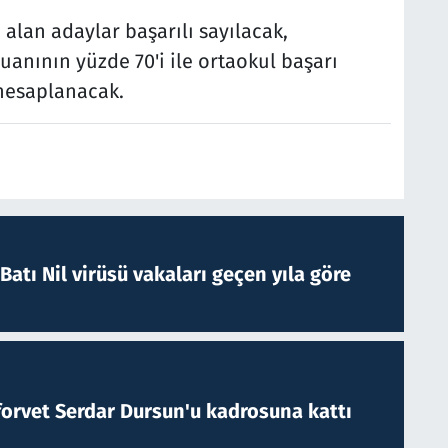
alan adaylar başarılı sayılacak,
uanının yüzde 70'i ile ortaokul başarı
 hesaplanacak.
atı Nil virüsü vakaları geçen yıla göre
forvet Serdar Dursun'u kadrosuna kattı