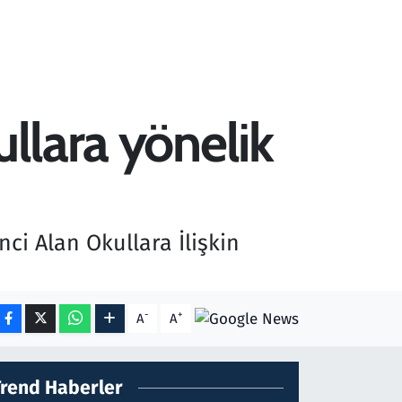
ullara yönelik
nci Alan Okullara İlişkin
-
+
A
A
Trend Haberler