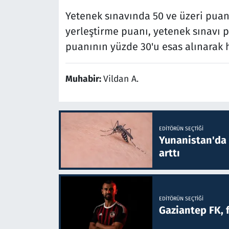
Yetenek sınavında 50 ve üzeri puan 
yerleştirme puanı, yetenek sınavı p
puanının yüzde 30'u esas alınarak
Muhabir:
Vildan A.
EDITÖRÜN SEÇTIĞI
Yunanistan'da B
arttı
EDITÖRÜN SEÇTIĞI
Gaziantep FK, 