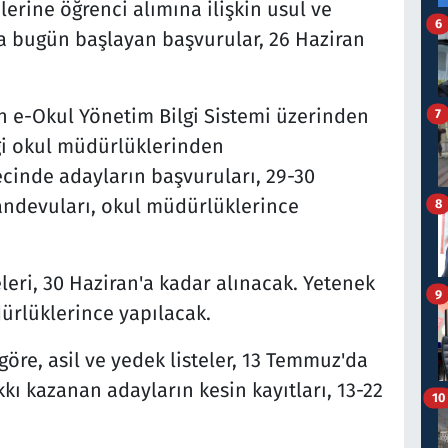
erine öğrenci alımına ilişkin usul ve
6
ca bugün başlayan başvurular, 26 Haziran
an e-Okul Yönetim Bilgi Sistemi üzerinden
7
ği okul müdürlüklerinden
ecinde adayların başvuruları, 29-30
randevuları, okul müdürlüklerince
8
eleri, 30 Haziran'a kadar alınacak. Yetenek
9
ürlüklerince yapılacak.
göre, asil ve yedek listeler, 13 Temmuz'da
akkı kazanan adayların kesin kayıtları, 13-22
10