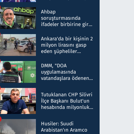
ortaklığının stratejik
nitelikte olduğunu
Ahbap
belirtti
soruşturmasında
ifadeler birbirine girdi:
Dokuz şüphelinin
ifadelerinden ortaya
Ankara'da bir kişinin 2
çıkan tablo şok etti
milyon lirasını gasp
eden şüpheliler
Kırıkkale'de yakalandı
DMM, "DOA
uygulamasında
vatandaşlara ödenen
iade tutarlarının
düşürüldüğü" iddiasını
Tutuklanan CHP Silivri
yalanladı
İlçe Başkanı Bulut'un
hesabında milyonluk
para trafiğine: Patron
talimat verdi, ben
Husiler: Suudi
gönderdim
Arabistan'ın Aramco