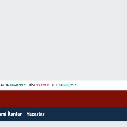
ALTIN
6648.99
BİST
13.779
BTC
64.960,21
mi İlanlar
Yazarlar