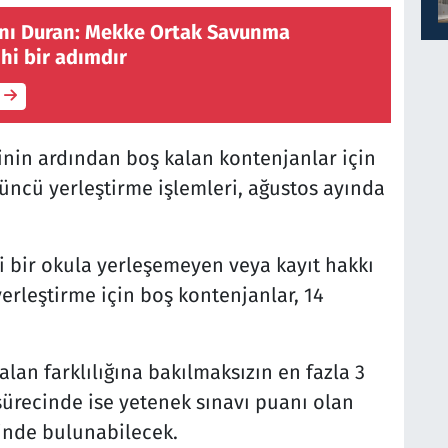
anı Duran: Mekke Ortak Savunma
hi bir adımdır
cinin ardından boş kalan kontenjanlar için
üncü yerleştirme işlemleri, ağustos ayında
 bir okula yerleşemeyen veya kayıt hakkı
rleştirme için boş kontenjanlar, 14
alan farklılığına bakılmaksızın en fazla 3
sürecinde ise yetenek sınavı puanı olan
hinde bulunabilecek.