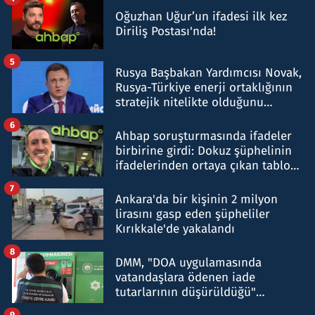
Oğuzhan Uğur’un ifadesi ilk kez
Diriliş Postası'nda!
5
Rusya Başbakan Yardımcısı Novak,
Rusya-Türkiye enerji ortaklığının
stratejik nitelikte olduğunu
belirtti
6
Ahbap soruşturmasında ifadeler
birbirine girdi: Dokuz şüphelinin
ifadelerinden ortaya çıkan tablo
şok etti
7
Ankara'da bir kişinin 2 milyon
lirasını gasp eden şüpheliler
Kırıkkale'de yakalandı
8
DMM, "DOA uygulamasında
vatandaşlara ödenen iade
tutarlarının düşürüldüğü"
iddiasını yalanladı
9