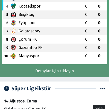
Kocaelispor
0
0
4
Beşiktaş
0
0
5
Eyüpspor
0
0
6
Galatasaray
0
0
7
Çorum FK
0
0
8
Gaziantep FK
0
0
9
Alanyaspor
0
0
10
Detaylar için tıklayın
Süper Lig Fikstür
14 Ağustos, Cuma
Galatasaray - Çorum FK
21:30