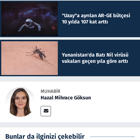
"Uzay"a ayrılan AR-GE bütçesi
10 yılda 107 kat arttı
Yunanistan'da Batı Nil virüsü
vakaları geçen yıla göre arttı
MUHABIR
Hazal Mihrace Göksun
Bunlar da ilginizi çekebilir