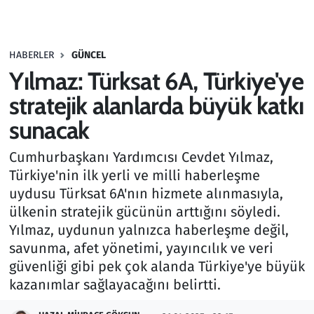
Gündem
HABERLER
GÜNCEL
Haber
Yılmaz: Türksat 6A, Türkiye'ye
Kültür Sanat
stratejik alanlarda büyük katkı
sunacak
Kurumsal Haberler
Cumhurbaşkanı Yardımcısı Cevdet Yılmaz,
Lezzet Durağı
Türkiye'nin ilk yerli ve milli haberleşme
uydusu Türksat 6A'nın hizmete alınmasıyla,
Memur ve Kamu
ülkenin stratejik gücünün arttığını söyledi.
Yılmaz, uydunun yalnızca haberleşme değil,
Otomobil
savunma, afet yönetimi, yayıncılık ve veri
güvenliği gibi pek çok alanda Türkiye'ye büyük
Oyun
kazanımlar sağlayacağını belirtti.
Ramazan