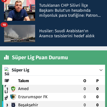
Tutuklanan CHP Silivri İlçe
Başkanı Bulut'un hesabında
milyonluk para trafiğine: Patron
talimat verdi, ben gönderdim
10
Husiler: Suudi Arabistan'ın
Aramco tesislerini hedef aldık
Süper Lig Puan Durumu
Süper Lig
#
Takım
O
P
Amed
0
0
1
Erzurumspor FK
0
0
2
Başakşehir
0
0
3