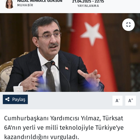
HAZAL MIHRACE GÖKSUN
21.04.2025 - 22:15
MUHABIR
YAYINLANMA
Resmi İlanlar
Rüya Tabirleri
Sağlık
Savunma Sanayi
Seçim 2023
Spor
Paylaş
-
+
A
A
Teknoloji ve Bilim
Cumhurbaşkanı Yardımcısı Yılmaz, Türksat
Televizyon
6A'nın yerli ve milli teknolojiyle Türkiye'ye
kazandırıldığını vurguladı.