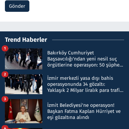
Gönder
Trend Haberler
1
Bakırköy Cumhuriyet
Başsavcılığı'ndan yeni nesil suç
örgütlerine operasyon: 50 şüpheli
hakkında gözaltı kararı
2
İzmir merkezli yasa dışı bahis
operasyonunda 34 gözaltı:
Yaklaşık 2 Milyar liralık para trafiği
tespit edildi
3
İzmit Belediyesi'ne operasyon!
Başkan Fatma Kaplan Hürriyet ve
eşi gözaltına alındı
4