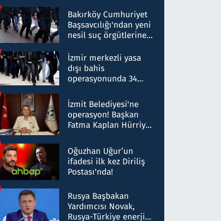
Bakırköy Cumhuriyet
Başsavcılığı'ndan yeni
nesil suç örgütlerine
operasyon: 50 şüpheli
hakkında gözaltı kararı
İzmir merkezli yasa
dışı bahis
operasyonunda 34
gözaltı: Yaklaşık 2
Milyar liralık para
İzmit Belediyesi'ne
trafiği tespit edildi
operasyon! Başkan
Fatma Kaplan Hürriyet
ve eşi gözaltına alındı
Oğuzhan Uğur’un
ifadesi ilk kez Diriliş
Postası'nda!
Rusya Başbakan
Yardımcısı Novak,
Rusya-Türkiye enerji