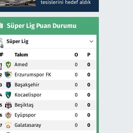
tesislerini hedef aldık
Süper Lig Puan Durumu
Süper Lig
#
Takım
O
P
Amed
0
0
1
Erzurumspor FK
0
0
2
Başakşehir
0
0
3
Kocaelispor
0
0
4
Beşiktaş
0
0
5
Eyüpspor
0
0
6
Galatasaray
0
0
7