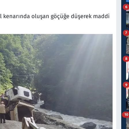
6
 yol kenarında oluşan göçüğe düşerek maddi
7
8
9
10