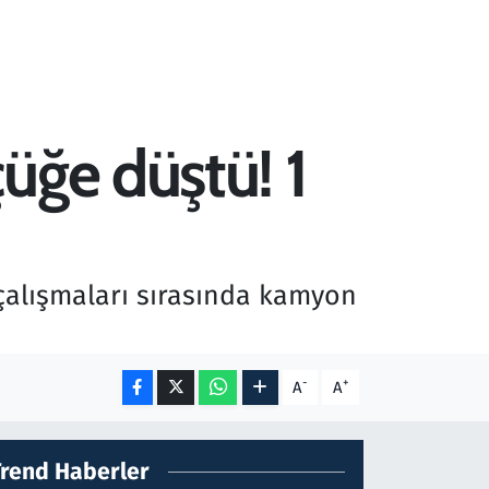
üğe düştü! 1
çalışmaları sırasında kamyon
-
+
A
A
Trend Haberler