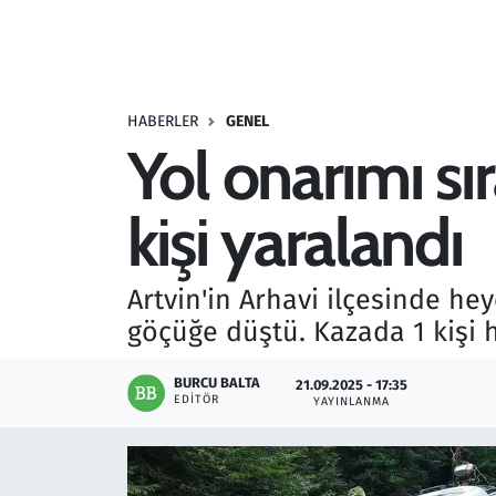
Resmi İlanlar
Rüya Tabirleri
HABERLER
GENEL
Yol onarımı s
Sağlık
kişi yaralandı
Savunma Sanayi
Seçim 2023
Artvin'in Arhavi ilçesinde h
göçüğe düştü. Kazada 1 kişi h
Spor
BURCU BALTA
21.09.2025 - 17:35
Teknoloji ve Bilim
EDITÖR
YAYINLANMA
Televizyon