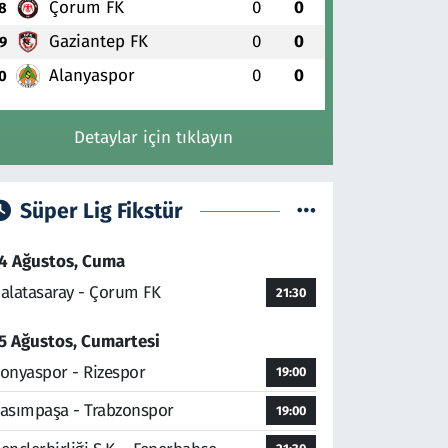
Çorum FK
0
0
8
Gaziantep FK
0
0
9
Alanyaspor
0
0
0
Detaylar için tıklayın
Süper Lig Fikstür
4 Ağustos, Cuma
alatasaray - Çorum FK
21:30
5 Ağustos, Cumartesi
onyaspor - Rizespor
19:00
asımpaşa - Trabzonspor
19:00