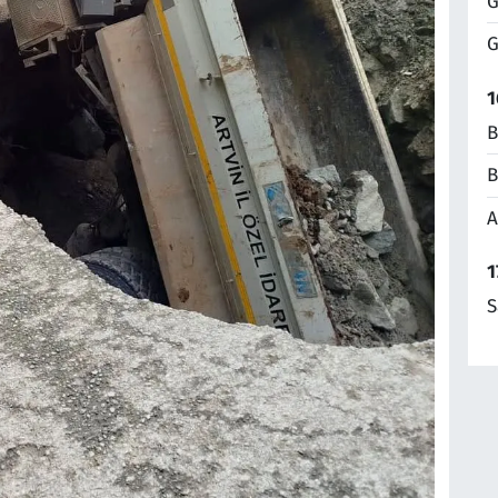
G
G
1
B
B
A
1
S