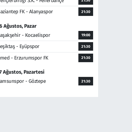
ençlerbirliği S.K. - Fenerbahçe
21:30
aziantep FK - Alanyaspor
21:30
6 Ağustos, Pazar
aşakşehir - Kocaelispor
19:00
eşiktaş - Eyüpspor
21:30
med - Erzurumspor FK
21:30
7 Ağustos, Pazartesi
amsunspor - Göztepe
21:30