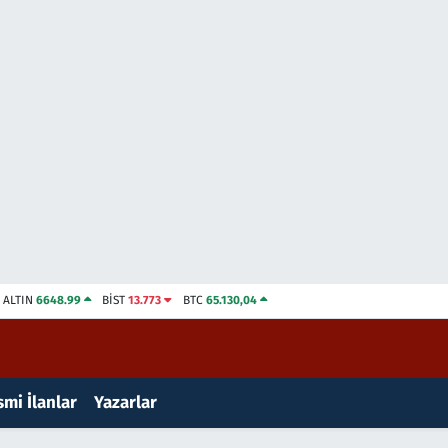
ALTIN
6648.99
BİST
13.773
BTC
65.130,04
mi İlanlar
Yazarlar