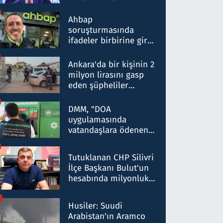
ortaklığının stratejik
nitelikte olduğunu
Ahbap
belirtti
soruşturmasında
ifadeler birbirine girdi:
Dokuz şüphelinin
ifadelerinden ortaya
Ankara'da bir kişinin 2
çıkan tablo şok etti
milyon lirasını gasp
eden şüpheliler
Kırıkkale'de yakalandı
DMM, "DOA
uygulamasında
vatandaşlara ödenen
iade tutarlarının
düşürüldüğü" iddiasını
Tutuklanan CHP Silivri
yalanladı
İlçe Başkanı Bulut'un
hesabında milyonluk
para trafiğine: Patron
talimat verdi, ben
Husiler: Suudi
gönderdim
Arabistan'ın Aramco