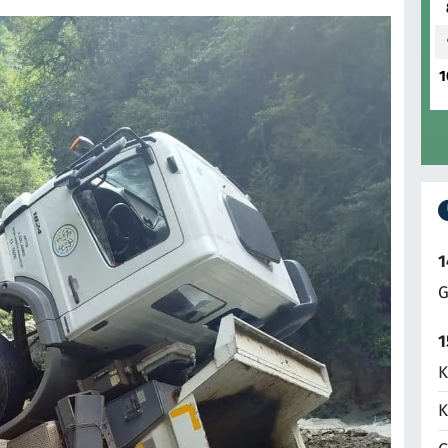
1
1
G
1
K
K