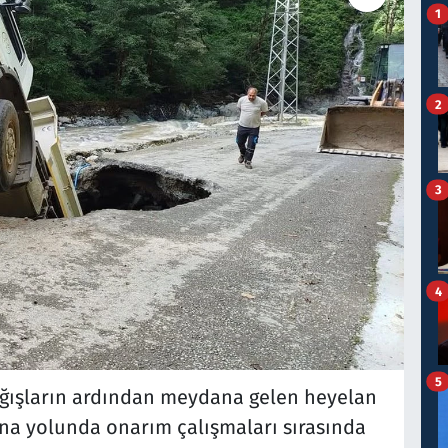
1
2
3
4
5
yağışların ardından meydana gelen heyelan
a yolunda onarım çalışmaları sırasında