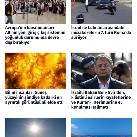
Avrupa'nın havalimanları
İsrail ile Lübnan arasındaki
AB'nin yeni giriş çıkış sistemini
müzakerelerin 7. turu Roma'da
yoğunluk durumunda devre
sürüyor
dışı bırakıyor
Bilim insanları Güneş
İsrailli Bakan Ben-Gvir'den,
yüzeyinin şimdiye kadarki en
Filistinli esirlerin kıyafetlerine
ayrıntılı görüntüsünü elde etti
ve Kur'an-ı Kerimlerine el
konulması talimatı