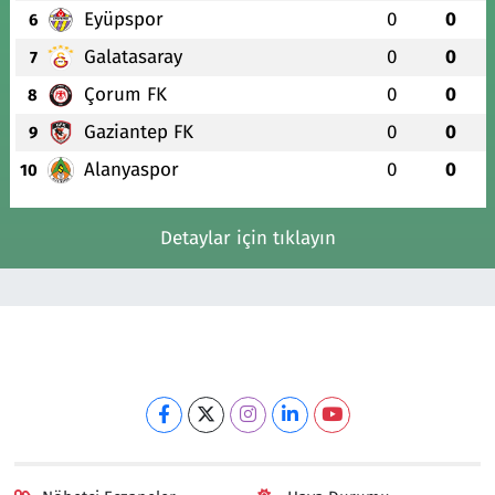
Eyüpspor
0
0
6
Galatasaray
0
0
7
Çorum FK
0
0
8
Gaziantep FK
0
0
9
Alanyaspor
0
0
10
Detaylar için tıklayın