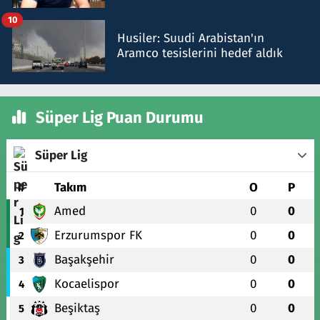
talimat verdi, ben gönderdim
10
Husiler: Suudi Arabistan'ın
Aramco tesislerini hedef aldık
Süper Lig Puan Durumu
Süper Lig
#
Takım
O
P
Amed
0
0
1
Erzurumspor FK
0
0
2
Başakşehir
0
0
3
Kocaelispor
0
0
4
Beşiktaş
0
0
5