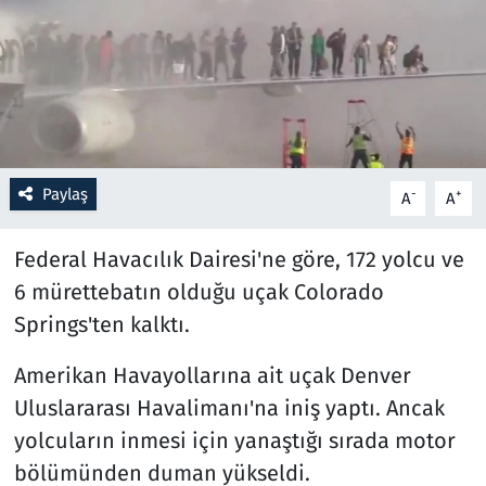
Resmi İlanlar
Rüya Tabirleri
Sağlık
Paylaş
-
+
A
A
Savunma Sanayi
Federal Havacılık Dairesi'ne göre, 172 yolcu ve
Seçim 2023
6 mürettebatın olduğu uçak Colorado
Springs'ten kalktı.
Spor
Amerikan Havayollarına ait uçak Denver
Teknoloji ve Bilim
Uluslararası Havalimanı'na iniş yaptı. Ancak
Televizyon
yolcuların inmesi için yanaştığı sırada motor
bölümünden duman yükseldi.