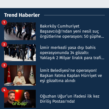
Trend Haberler
1
Bakırköy Cumhuriyet
Başsavcılığı'ndan yeni nesil suç
örgütlerine operasyon: 50 şüpheli
hakkında gözaltı kararı
2
İzmir merkezli yasa dışı bahis
operasyonunda 34 gözaltı:
Yaklaşık 2 Milyar liralık para trafiği
tespit edildi
3
İzmit Belediyesi'ne operasyon!
Başkan Fatma Kaplan Hürriyet ve
eşi gözaltına alındı
4
Oğuzhan Uğur’un ifadesi ilk kez
Diriliş Postası'nda!