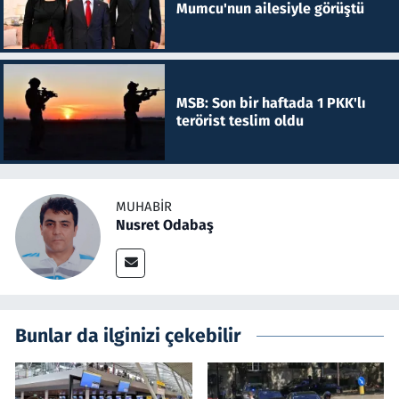
Mumcu'nun ailesiyle görüştü
MSB: Son bir haftada 1 PKK'lı
terörist teslim oldu
MUHABIR
Nusret Odabaş
Bunlar da ilginizi çekebilir