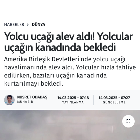
Gündem
HABERLER
DÜNYA
Haber
Yolcu uçağı alev aldı! Yolcular
Kültür Sanat
uçağın kanadında bekledi
Amerika Birleşik Devletleri'nde yolcu uçağı
Kurumsal Haberler
havalimanında alev aldı. Yolcular hızla tahliye
edilirken, bazıları uçağın kanadında
Lezzet Durağı
kurtarılmayı bekledi.
Memur ve Kamu
NUSRET ODABAŞ
14.03.2025 - 07:18
14.03.2025 - 07:27
MUHABIR
YAYINLANMA
GÜNCELLEME
Otomobil
Oyun
Ramazan