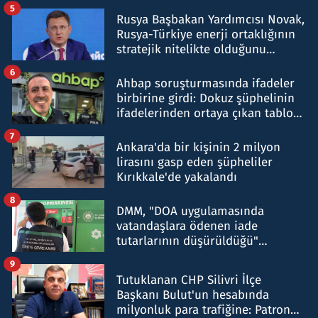
5
Rusya Başbakan Yardımcısı Novak,
Rusya-Türkiye enerji ortaklığının
stratejik nitelikte olduğunu
belirtti
6
Ahbap soruşturmasında ifadeler
birbirine girdi: Dokuz şüphelinin
ifadelerinden ortaya çıkan tablo
şok etti
7
Ankara'da bir kişinin 2 milyon
lirasını gasp eden şüpheliler
Kırıkkale'de yakalandı
8
DMM, "DOA uygulamasında
vatandaşlara ödenen iade
tutarlarının düşürüldüğü"
iddiasını yalanladı
9
Tutuklanan CHP Silivri İlçe
Başkanı Bulut'un hesabında
milyonluk para trafiğine: Patron