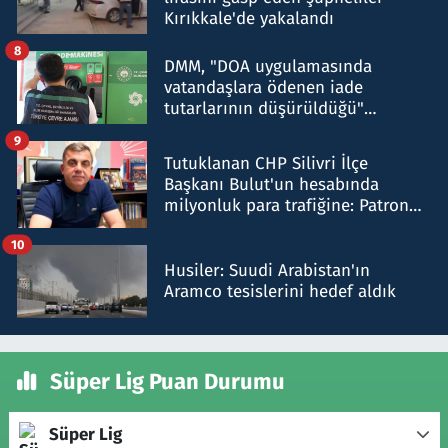
Kırıkkale'de yakalandı
8
DMM, "DOA uygulamasında
vatandaşlara ödenen iade
tutarlarının düşürüldüğü"
iddiasını yalanladı
9
Tutuklanan CHP Silivri İlçe
Başkanı Bulut'un hesabında
milyonluk para trafiğine: Patron
talimat verdi, ben gönderdim
10
Husiler: Suudi Arabistan'ın
Aramco tesislerini hedef aldık
Süper Lig Puan Durumu
Süper Lig