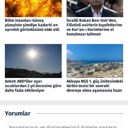
Bilim insanları Güneş
İsrailli Bakan Ben-Gvir'den,
yüzeyinin şimdiye kadarki en
Filistinli esirlerin kıyafetlerine
ayrıntılı görüntüsünü elde etti
ve Kur'an-ı Kerimlerine el
konulması talimatı
Anket: ABD'liler aşırı
Akkuyu NGS 1. güç ünitesindeki
sıcaklardan 2 yıl öncesine göre
türbin tesisi bir sonraki
daha fazla etkileniyor
devreye alma aşamasına hazır
Yorumlar