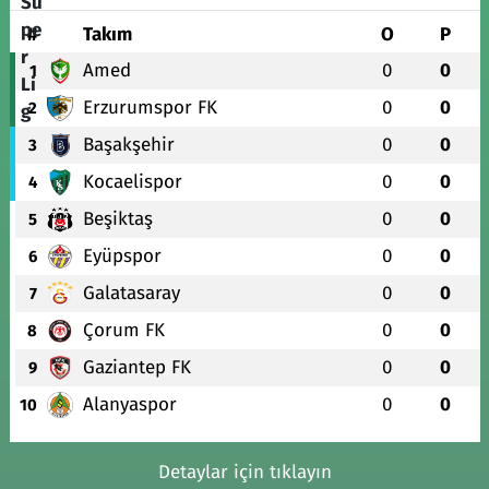
#
Takım
O
P
Amed
0
0
1
Erzurumspor FK
0
0
2
Başakşehir
0
0
3
Kocaelispor
0
0
4
Beşiktaş
0
0
5
Eyüpspor
0
0
6
Galatasaray
0
0
7
Çorum FK
0
0
8
Gaziantep FK
0
0
9
Alanyaspor
0
0
10
Detaylar için tıklayın