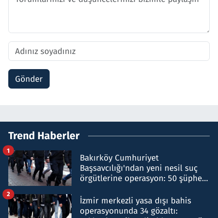
Gönder
Trend Haberler
1
Bakırköy Cumhuriyet
Başsavcılığı'ndan yeni nesil suç
örgütlerine operasyon: 50 şüpheli
hakkında gözaltı kararı
2
İzmir merkezli yasa dışı bahis
operasyonunda 34 gözaltı: