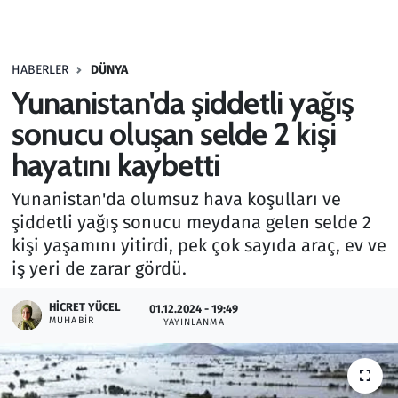
Gündem
HABERLER
DÜNYA
Haber
Yunanistan'da şiddetli yağış
Kültür Sanat
sonucu oluşan selde 2 kişi
hayatını kaybetti
Kurumsal Haberler
Yunanistan'da olumsuz hava koşulları ve
Lezzet Durağı
şiddetli yağış sonucu meydana gelen selde 2
kişi yaşamını yitirdi, pek çok sayıda araç, ev ve
Memur ve Kamu
iş yeri de zarar gördü.
Otomobil
HICRET YÜCEL
01.12.2024 - 19:49
MUHABIR
YAYINLANMA
Oyun
Ramazan