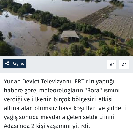
Resmi İlanlar
Rüya Tabirleri
Sağlık
Savunma Sanayi
Paylaş
-
+
A
A
Seçim 2023
Yunan Devlet Televizyonu ERT'nin yaptığı
Spor
habere göre, meteorologların "Bora" ismini
verdiği ve ülkenin birçok bölgesini etkisi
Teknoloji ve Bilim
altına alan olumsuz hava koşulları ve şiddetli
yağış sonucu meydana gelen selde Limni
Televizyon
Adası'nda 2 kişi yaşamını yitirdi.