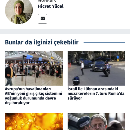
MUHABIR
Hicret Yücel
Bunlar da ilginizi çekebilir
Avrupa'nın havalimanları
İsrail ile Lübnan arasındaki
AB'nin yeni giriş çıkış sistemini
müzakerelerin 7. turu Roma'da
yoğunluk durumunda devre
sürüyor
dışı bırakıyor