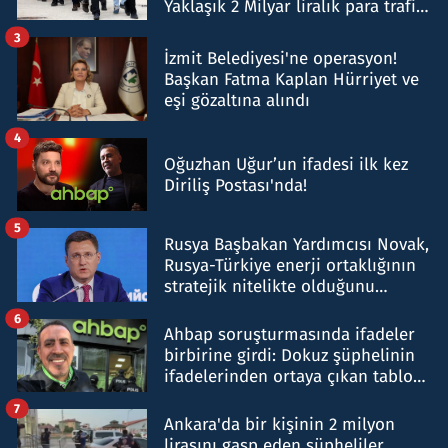
Yaklaşık 2 Milyar liralık para trafiği
tespit edildi
3
İzmit Belediyesi'ne operasyon!
Başkan Fatma Kaplan Hürriyet ve
eşi gözaltına alındı
4
Oğuzhan Uğur’un ifadesi ilk kez
Diriliş Postası'nda!
5
Rusya Başbakan Yardımcısı Novak,
Rusya-Türkiye enerji ortaklığının
stratejik nitelikte olduğunu
belirtti
6
Ahbap soruşturmasında ifadeler
birbirine girdi: Dokuz şüphelinin
ifadelerinden ortaya çıkan tablo
şok etti
7
Ankara'da bir kişinin 2 milyon
lirasını gasp eden şüpheliler