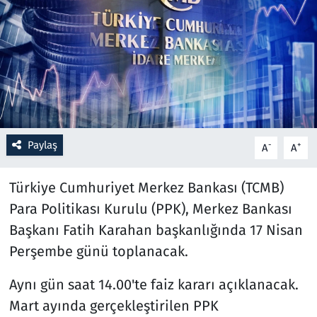
Resmi İlanlar
Rüya Tabirleri
Sağlık
Savunma Sanayi
Paylaş
-
+
A
A
Seçim 2023
Türkiye Cumhuriyet Merkez Bankası (TCMB)
Para Politikası Kurulu (PPK), Merkez Bankası
Spor
Başkanı Fatih Karahan başkanlığında 17 Nisan
Teknoloji ve Bilim
Perşembe günü toplanacak.
Aynı gün saat 14.00'te faiz kararı açıklanacak.
Televizyon
Mart ayında gerçekleştirilen PPK