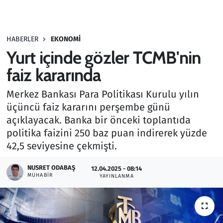
Gündem
HABERLER
EKONOMI
Haber
Yurt içinde gözler TCMB'nin
Kültür Sanat
faiz kararında
Merkez Bankası Para Politikası Kurulu yılın
Kurumsal Haberler
üçüncü faiz kararını perşembe günü
açıklayacak. Banka bir önceki toplantıda
Lezzet Durağı
politika faizini 250 baz puan indirerek yüzde
Memur ve Kamu
42,5 seviyesine çekmişti.
NUSRET ODABAŞ
Otomobil
12.04.2025 - 08:14
MUHABIR
YAYINLANMA
Oyun
Ramazan