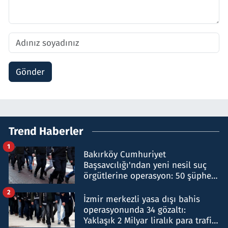
Gönder
Trend Haberler
1
Bakırköy Cumhuriyet
Başsavcılığı'ndan yeni nesil suç
örgütlerine operasyon: 50 şüpheli
hakkında gözaltı kararı
2
İzmir merkezli yasa dışı bahis
operasyonunda 34 gözaltı:
Yaklaşık 2 Milyar liralık para trafiği