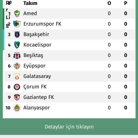
#
Takım
O
P
Amed
0
0
1
Erzurumspor FK
0
0
2
Başakşehir
0
0
3
Kocaelispor
0
0
4
Beşiktaş
0
0
5
Eyüpspor
0
0
6
Galatasaray
0
0
7
Çorum FK
0
0
8
Gaziantep FK
0
0
9
Alanyaspor
0
0
10
Detaylar için tıklayın