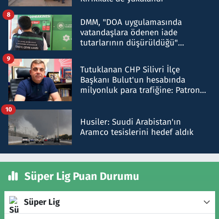
8
DMM, "DOA uygulamasında
vatandaşlara ödenen iade
tutarlarının düşürüldüğü"
iddiasını yalanladı
9
Tutuklanan CHP Silivri İlçe
Başkanı Bulut'un hesabında
milyonluk para trafiğine: Patron
talimat verdi, ben gönderdim
10
Husiler: Suudi Arabistan'ın
Aramco tesislerini hedef aldık
Süper Lig Puan Durumu
Süper Lig