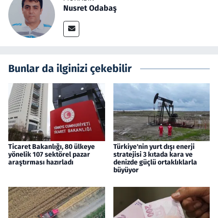
Nusret Odabaş
Bunlar da ilginizi çekebilir
Ticaret Bakanlığı, 80 ülkeye
Türkiye'nin yurt dışı enerji
yönelik 107 sektörel pazar
stratejisi 3 kıtada kara ve
araştırması hazırladı
denizde güçlü ortaklıklarla
büyüyor