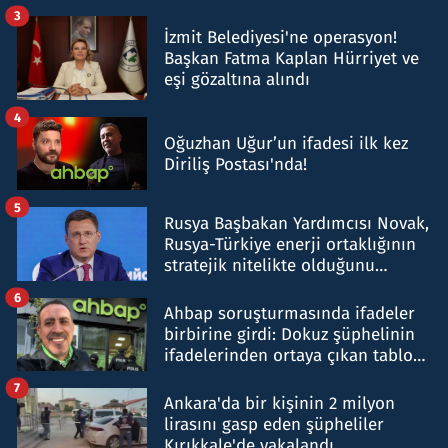
tespit edildi
3
İzmit Belediyesi'ne operasyon!
Başkan Fatma Kaplan Hürriyet ve
eşi gözaltına alındı
4
Oğuzhan Uğur’un ifadesi ilk kez
Diriliş Postası'nda!
5
Rusya Başbakan Yardımcısı Novak,
Rusya-Türkiye enerji ortaklığının
stratejik nitelikte olduğunu
belirtti
6
Ahbap soruşturmasında ifadeler
birbirine girdi: Dokuz şüphelinin
ifadelerinden ortaya çıkan tablo
şok etti
7
Ankara'da bir kişinin 2 milyon
lirasını gasp eden şüpheliler
Kırıkkale'de yakalandı