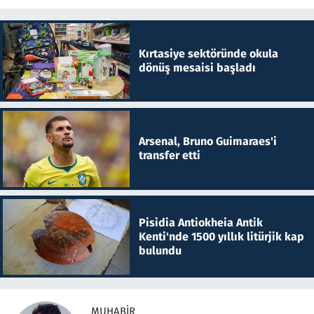
Kırtasiye sektöründe okula
dönüş mesaisi başladı
Arsenal, Bruno Guimaraes'i
transfer etti
Pisidia Antiokheia Antik
Kenti'nde 1500 yıllık litürjik kap
bulundu
MUHABIR