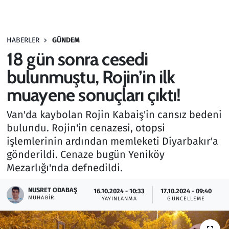
Gündem
HABERLER
GÜNDEM
Haber
18 gün sonra cesedi
Kültür Sanat
bulunmuştu, Rojin’in ilk
muayene sonuçları çıktı!
Kurumsal Haberler
Van'da kaybolan Rojin Kabaiş'in cansız bedeni
Lezzet Durağı
bulundu. Rojin'in cenazesi, otopsi
işlemlerinin ardından memleketi Diyarbakır'a
Memur ve Kamu
gönderildi. Cenaze bugün Yeniköy
Mezarlığı'nda defnedildi.
Otomobil
NUSRET ODABAŞ
16.10.2024 - 10:33
17.10.2024 - 09:40
MUHABIR
Oyun
YAYINLANMA
GÜNCELLEME
Ramazan