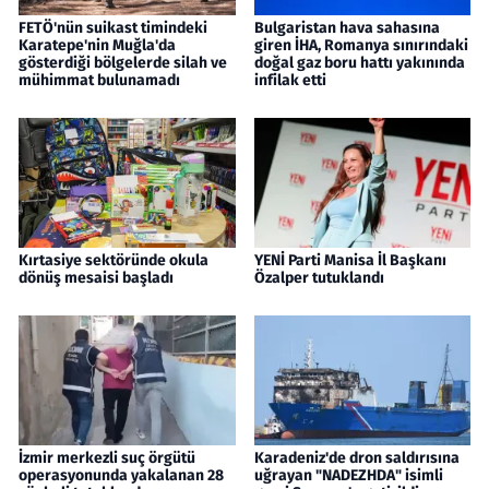
FETÖ'nün suikast timindeki
Bulgaristan hava sahasına
Karatepe'nin Muğla'da
giren İHA, Romanya sınırındaki
gösterdiği bölgelerde silah ve
doğal gaz boru hattı yakınında
mühimmat bulunamadı
infilak etti
Kırtasiye sektöründe okula
YENİ Parti Manisa İl Başkanı
dönüş mesaisi başladı
Özalper tutuklandı
İzmir merkezli suç örgütü
Karadeniz'de dron saldırısına
operasyonunda yakalanan 28
uğrayan "NADEZHDA" isimli