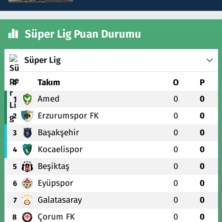
Süper Lig Puan Durumu
Süper Lig
#
Takım
O
P
Amed
0
0
1
Erzurumspor FK
0
0
2
Başakşehir
0
0
3
Kocaelispor
0
0
4
Beşiktaş
0
0
5
Eyüpspor
0
0
6
Galatasaray
0
0
7
Çorum FK
0
0
8