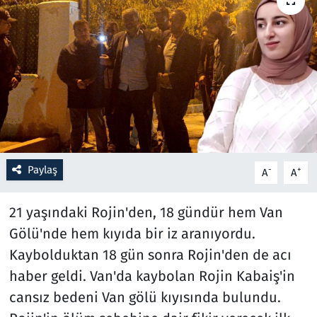
Resmi İlanlar
Rüya Tabirleri
Sağlık
Savunma Sanayi
Paylaş
-
+
A
A
Seçim 2023
21 yaşındaki Rojin'den, 18 gündür hem Van
Spor
Gölü'nde hem kıyıda bir iz aranıyordu.
Teknoloji ve Bilim
Kaybolduktan 18 gün sonra Rojin'den de acı
haber geldi. Van'da kaybolan Rojin Kabaiş'in
Televizyon
cansız bedeni Van gölü kıyısında bulundu.