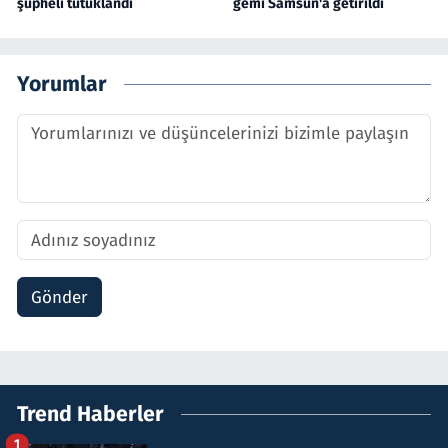
şüpheli tutuklandı
gemi Samsun'a getirildi
Yorumlar
Gönder
Trend Haberler
1