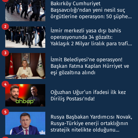
Bakırköy Cumhuriyet
Başsavcılığı'ndan yeni nesil suç
örgütlerine operasyon: 50 şüpheli
hakkında gözaltı kararı
2
İzmir merkezli yasa dışı bahis
operasyonunda 34 gözaltı:
Yaklaşık 2 Milyar liralık para trafiği
tespit edildi
3
İzmit Belediyesi'ne operasyon!
Başkan Fatma Kaplan Hürriyet ve
eşi gözaltına alındı
4
Oğuzhan Uğur’un ifadesi ilk kez
Diriliş Postası'nda!
5
Rusya Başbakan Yardımcısı Novak,
Rusya-Türkiye enerji ortaklığının
stratejik nitelikte olduğunu
belirtti