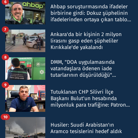
6
Ahbap soruşturmasında ifadeler
birbirine girdi: Dokuz şüphelinin
ifadelerinden ortaya çıkan tablo
şok etti
7
Ankara'da bir kişinin 2 milyon
lirasını gasp eden şüpheliler
Kırıkkale'de yakalandı
8
DMM, "DOA uygulamasında
vatandaşlara ödenen iade
tutarlarının düşürüldüğü"
iddiasını yalanladı
9
Tutuklanan CHP Silivri İlçe
Başkanı Bulut'un hesabında
milyonluk para trafiğine: Patron
talimat verdi, ben gönderdim
10
Husiler: Suudi Arabistan'ın
Aramco tesislerini hedef aldık