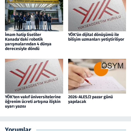
İmam hatip liseliler
YÖK'ün dijital dönüşümü ile
Kanada'daki robotik
bilişim uzmanları yetiştiriliyor
yarışmalarından 4 dünya
derecesiyle döndü
YÖK'ten vakıf üniversitelerine
2026-ALES/2 pazar günü
öğrenim ücreti artışına ilişkin
yapılacak
uyarı yazısı
Yorumlar