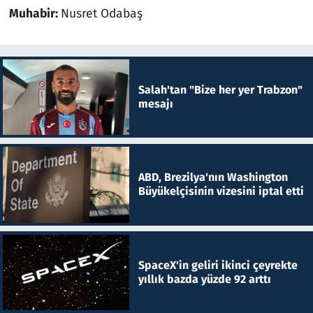
Muhabir:
Nusret Odabaş
Salah'tan "Bize her yer Trabzon"
mesajı
ABD, Brezilya'nın Washington
Büyükelçisinin vizesini iptal etti
SpaceX'in geliri ikinci çeyrekte
yıllık bazda yüzde 92 arttı