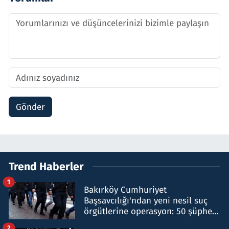
Gönder
Trend Haberler
1
Bakırköy Cumhuriyet
Başsavcılığı'ndan yeni nesil suç
örgütlerine operasyon: 50 şüpheli
hakkında gözaltı kararı
2