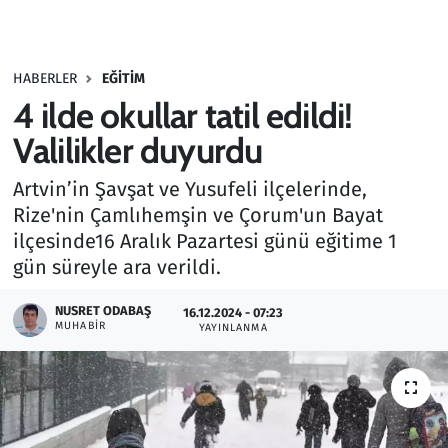
Gündem
HABERLER
EĞITIM
Haber
4 ilde okullar tatil edildi!
Kültür Sanat
Valilikler duyurdu
Artvin’in Şavşat ve Yusufeli ilçelerinde,
Kurumsal Haberler
Rize'nin Çamlıhemşin ve Çorum'un Bayat
ilçesinde16 Aralık Pazartesi günü eğitime 1
Lezzet Durağı
gün süreyle ara verildi.
Memur ve Kamu
NUSRET ODABAŞ
16.12.2024 - 07:23
MUHABIR
YAYINLANMA
Otomobil
Oyun
Ramazan