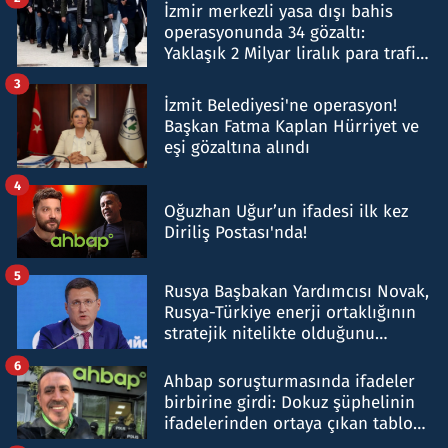
İzmir merkezli yasa dışı bahis
operasyonunda 34 gözaltı:
Yaklaşık 2 Milyar liralık para trafiği
tespit edildi
3
İzmit Belediyesi'ne operasyon!
Başkan Fatma Kaplan Hürriyet ve
eşi gözaltına alındı
4
Oğuzhan Uğur’un ifadesi ilk kez
Diriliş Postası'nda!
5
Rusya Başbakan Yardımcısı Novak,
Rusya-Türkiye enerji ortaklığının
stratejik nitelikte olduğunu
belirtti
6
Ahbap soruşturmasında ifadeler
birbirine girdi: Dokuz şüphelinin
ifadelerinden ortaya çıkan tablo
şok etti