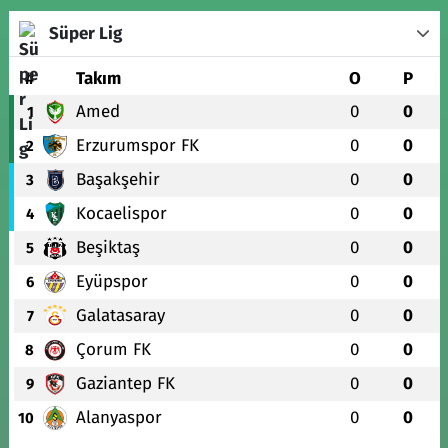
Süper Lig
#
Takım
O
P
Amed
0
0
1
Erzurumspor FK
0
0
2
Başakşehir
0
0
3
Kocaelispor
0
0
4
Beşiktaş
0
0
5
Eyüpspor
0
0
6
Galatasaray
0
0
7
Çorum FK
0
0
8
Gaziantep FK
0
0
9
Alanyaspor
0
0
10