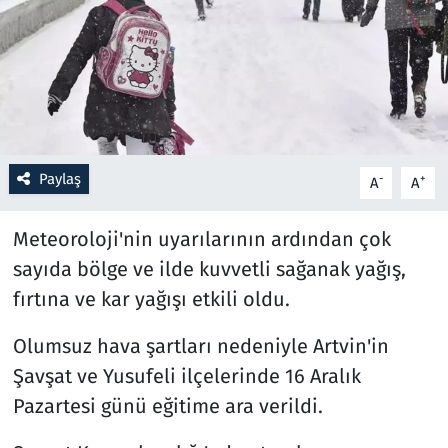
Resmi İlanlar
Rüya Tabirleri
Sağlık
Paylaş
-
+
A
A
Savunma Sanayi
Meteoroloji'nin uyarılarının ardından çok
Seçim 2023
sayıda bölge ve ilde kuvvetli sağanak yağış,
fırtına ve kar yağışı etkili oldu.
Spor
Olumsuz hava şartları nedeniyle Artvin'in
Teknoloji ve Bilim
Şavşat ve Yusufeli ilçelerinde 16 Aralık
Televizyon
Pazartesi günü eğitime ara verildi.