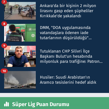
7
Ankara'da bir kişinin 2 milyon
lirasını gasp eden şüpheliler
Kırıkkale'de yakalandı
8
DMM, "DOA uygulamasında
vatandaşlara ödenen iade
tutarlarının düşürüldüğü"
iddiasını yalanladı
9
Tutuklanan CHP Silivri İlçe
Başkanı Bulut'un hesabında
milyonluk para trafiğine: Patron
talimat verdi, ben gönderdim
10
Husiler: Suudi Arabistan'ın
Aramco tesislerini hedef aldık
Süper Lig Puan Durumu