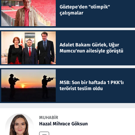
Göztepe'den "olimpik"
çalışmalar
Adalet Bakanı Gürlek, Uğur
Mumcu'nun ailesiyle görüştü
MSB: Son bir haftada 1 PKK'lı
terörist teslim oldu
MUHABIR
Hazal Mihrace Göksun