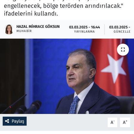
engellenecek, bölge terörden arındırılacak."
ifadelerini kullandı.
Resmi İlanlar
HAZAL MIHRACE GÖKSUN
03.03.2025 - 16:44
03.03.2025 - 1
Rüya Tabirleri
MUHABIR
YAYINLANMA
GÜNCELLEM
Sağlık
Savunma Sanayi
Seçim 2023
Spor
Teknoloji ve Bilim
Televizyon
Paylaş
-
+
A
A