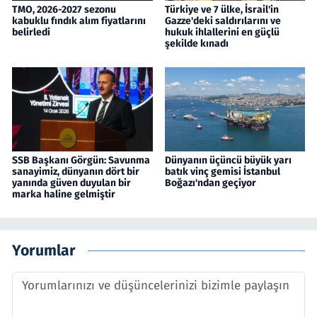
TMO, 2026-2027 sezonu
Türkiye ve 7 ülke, İsrail'in
kabuklu fındık alım fiyatlarını
Gazze'deki saldırılarını ve
belirledi
hukuk ihlallerini en güçlü
şekilde kınadı
SSB Başkanı Görgün: Savunma
Dünyanın üçüncü büyük yarı
sanayimiz, dünyanın dört bir
batık vinç gemisi İstanbul
yanında güven duyulan bir
Boğazı'ndan geçiyor
marka haline gelmiştir
Yorumlar