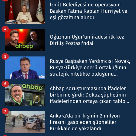
İzmit Belediyesi'ne operasyon!
Başkan Fatma Kaplan Hürriyet ve
eşi gözaltına alındı
4
Oğuzhan Uğur’un ifadesi ilk kez
Diriliş Postası'nda!
5
Rusya Başbakan Yardımcısı Novak,
Rusya-Türkiye enerji ortaklığının
stratejik nitelikte olduğunu
belirtti
6
Ahbap soruşturmasında ifadeler
birbirine girdi: Dokuz şüphelinin
ifadelerinden ortaya çıkan tablo
şok etti
7
Ankara'da bir kişinin 2 milyon
lirasını gasp eden şüpheliler
Kırıkkale'de yakalandı