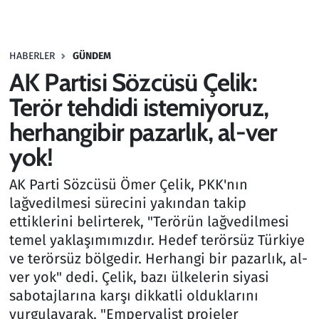
Gündem
HABERLER
GÜNDEM
Haber
AK Partisi Sözcüsü Çelik:
Kültür Sanat
Terör tehdidi istemiyoruz,
herhangibir pazarlık, al-ver
Kurumsal Haberler
yok!
Lezzet Durağı
AK Parti Sözcüsü Ömer Çelik, PKK'nın
lağvedilmesi sürecini yakından takip
Memur ve Kamu
ettiklerini belirterek, "Terörün lağvedilmesi
temel yaklaşımımızdır. Hedef terörsüz Türkiye
Otomobil
ve terörsüz bölgedir. Herhangi bir pazarlık, al-
ver yok" dedi. Çelik, bazı ülkelerin siyasi
Oyun
sabotajlarına karşı dikkatli olduklarını
vurgulayarak, "Emperyalist projeler
Ramazan