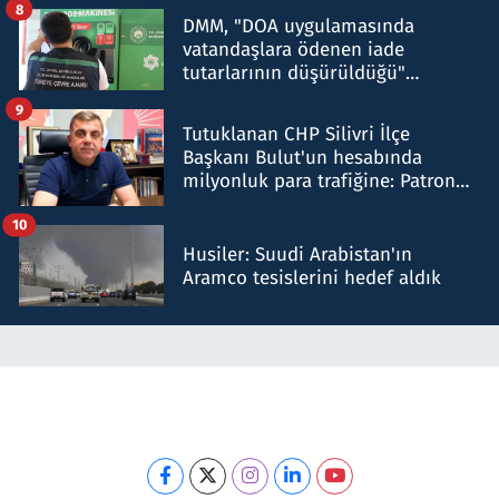
8
DMM, "DOA uygulamasında
vatandaşlara ödenen iade
tutarlarının düşürüldüğü"
iddiasını yalanladı
9
Tutuklanan CHP Silivri İlçe
Başkanı Bulut'un hesabında
milyonluk para trafiğine: Patron
talimat verdi, ben gönderdim
10
Husiler: Suudi Arabistan'ın
Aramco tesislerini hedef aldık