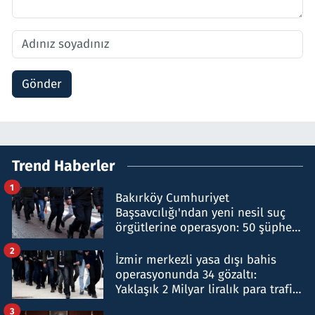
Gönder
Trend Haberler
1
Bakırköy Cumhuriyet
Başsavcılığı'ndan yeni nesil suç
örgütlerine operasyon: 50 şüpheli
hakkında gözaltı kararı
2
İzmir merkezli yasa dışı bahis
operasyonunda 34 gözaltı:
Yaklaşık 2 Milyar liralık para trafiği
tespit edildi
3