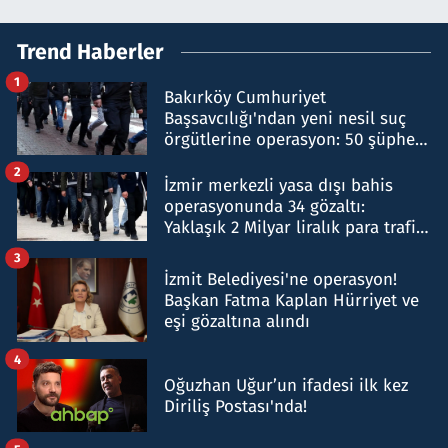
Trend Haberler
1
Bakırköy Cumhuriyet
Başsavcılığı'ndan yeni nesil suç
örgütlerine operasyon: 50 şüpheli
hakkında gözaltı kararı
2
İzmir merkezli yasa dışı bahis
operasyonunda 34 gözaltı:
Yaklaşık 2 Milyar liralık para trafiği
tespit edildi
3
İzmit Belediyesi'ne operasyon!
Başkan Fatma Kaplan Hürriyet ve
eşi gözaltına alındı
4
Oğuzhan Uğur’un ifadesi ilk kez
Diriliş Postası'nda!