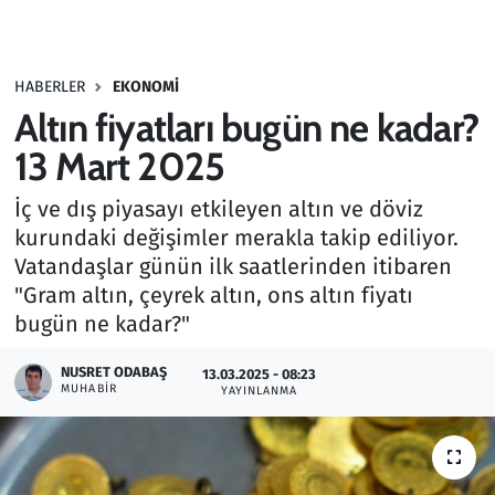
Gündem
HABERLER
EKONOMI
Haber
Altın fiyatları bugün ne kadar?
Kültür Sanat
13 Mart 2025
İç ve dış piyasayı etkileyen altın ve döviz
Kurumsal Haberler
kurundaki değişimler merakla takip ediliyor.
Vatandaşlar günün ilk saatlerinden itibaren
Lezzet Durağı
"Gram altın, çeyrek altın, ons altın fiyatı
Memur ve Kamu
bugün ne kadar?"
NUSRET ODABAŞ
Otomobil
13.03.2025 - 08:23
MUHABIR
YAYINLANMA
Oyun
Ramazan