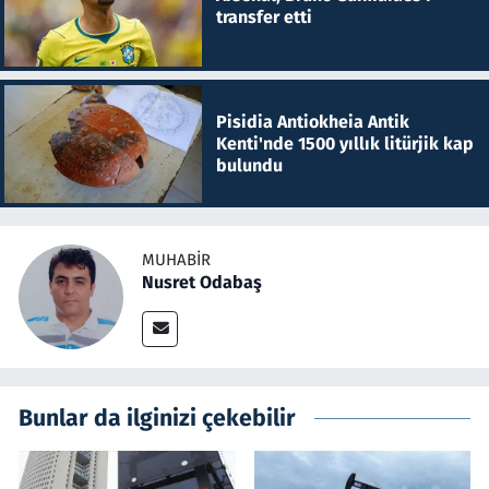
transfer etti
Pisidia Antiokheia Antik
Kenti'nde 1500 yıllık litürjik kap
bulundu
MUHABIR
Nusret Odabaş
Bunlar da ilginizi çekebilir