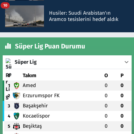
10
Husiler: Suudi Arabistan'ın
Aramco tesislerini hedef aldık
Süper Lig Puan Durumu
Süper Lig
#
Takım
O
P
Amed
0
0
1
Erzurumspor FK
0
0
2
Başakşehir
0
0
3
Kocaelispor
0
0
4
Beşiktaş
0
0
5