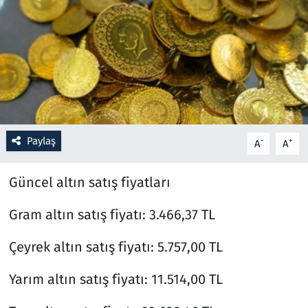
Resmi İlanlar
Rüya Tabirleri
Sağlık
Savunma Sanayi
Paylaş
-
+
A
A
Seçim 2023
Güncel altın satış fiyatları
Spor
Gram altın satış fiyatı: 3.466,37 TL
Teknoloji ve Bilim
Çeyrek altın satış fiyatı: 5.757,00 TL
Televizyon
Yarım altın satış fiyatı: 11.514,00 TL