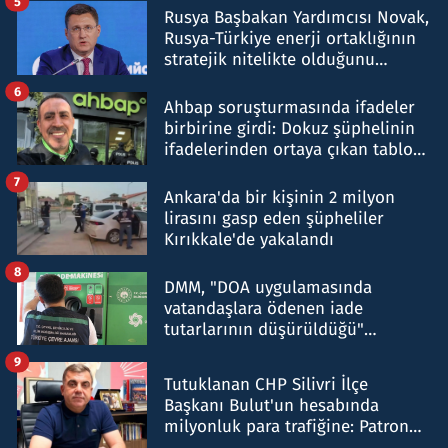
5
Rusya Başbakan Yardımcısı Novak,
Rusya-Türkiye enerji ortaklığının
stratejik nitelikte olduğunu
belirtti
6
Ahbap soruşturmasında ifadeler
birbirine girdi: Dokuz şüphelinin
ifadelerinden ortaya çıkan tablo
şok etti
7
Ankara'da bir kişinin 2 milyon
lirasını gasp eden şüpheliler
Kırıkkale'de yakalandı
8
DMM, "DOA uygulamasında
vatandaşlara ödenen iade
tutarlarının düşürüldüğü"
iddiasını yalanladı
9
Tutuklanan CHP Silivri İlçe
Başkanı Bulut'un hesabında
milyonluk para trafiğine: Patron
talimat verdi, ben gönderdim