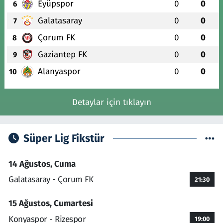
Eyüpspor
0
0
6
Galatasaray
0
0
7
Çorum FK
0
0
8
Gaziantep FK
0
0
9
Alanyaspor
0
0
10
Detaylar için tıklayın
Süper Lig Fikstür
14 Ağustos, Cuma
Galatasaray - Çorum FK
21:30
15 Ağustos, Cumartesi
Konyaspor - Rizespor
19:00