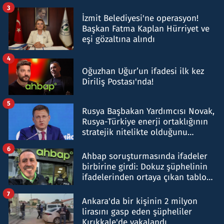
tespit edildi
3
İzmit Belediyesi'ne operasyon!
Başkan Fatma Kaplan Hürriyet ve
eşi gözaltına alındı
4
Oğuzhan Uğur’un ifadesi ilk kez
Diriliş Postası'nda!
5
Rusya Başbakan Yardımcısı Novak,
Rusya-Türkiye enerji ortaklığının
stratejik nitelikte olduğunu
belirtti
6
Ahbap soruşturmasında ifadeler
birbirine girdi: Dokuz şüphelinin
ifadelerinden ortaya çıkan tablo
şok etti
7
Ankara'da bir kişinin 2 milyon
lirasını gasp eden şüpheliler
Kırıkkale'de yakalandı