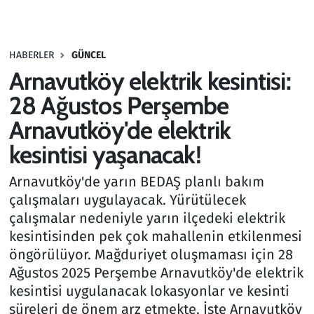
Gündem
HABERLER
GÜNCEL
Haber
Arnavutköy elektrik kesintisi:
Kültür Sanat
28 Ağustos Perşembe
Arnavutköy'de elektrik
Kurumsal Haberler
kesintisi yaşanacak!
Lezzet Durağı
Arnavutköy'de yarın BEDAŞ planlı bakım
çalışmaları uygulayacak. Yürütülecek
Memur ve Kamu
çalışmalar nedeniyle yarın ilçedeki elektrik
kesintisinden pek çok mahallenin etkilenmesi
Otomobil
öngörülüyor. Mağduriyet oluşmaması için 28
Ağustos 2025 Perşembe Arnavutköy'de elektrik
Oyun
kesintisi uygulanacak lokasyonlar ve kesinti
süreleri de önem arz etmekte. İşte Arnavutköy
Ramazan