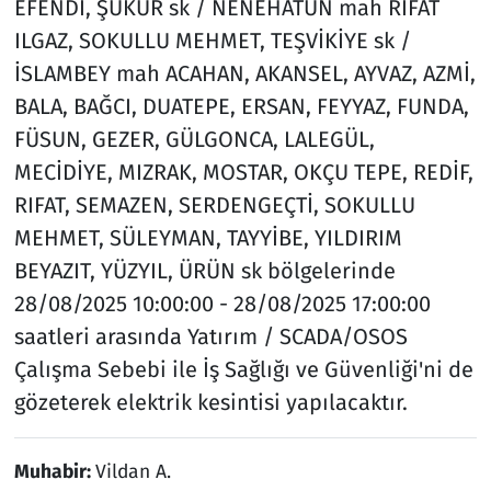
EFENDİ, ŞÜKÜR sk / NENEHATUN mah RIFAT
ILGAZ, SOKULLU MEHMET, TEŞVİKİYE sk /
İSLAMBEY mah ACAHAN, AKANSEL, AYVAZ, AZMİ,
BALA, BAĞCI, DUATEPE, ERSAN, FEYYAZ, FUNDA,
FÜSUN, GEZER, GÜLGONCA, LALEGÜL,
MECİDİYE, MIZRAK, MOSTAR, OKÇU TEPE, REDİF,
RIFAT, SEMAZEN, SERDENGEÇTİ, SOKULLU
MEHMET, SÜLEYMAN, TAYYİBE, YILDIRIM
BEYAZIT, YÜZYIL, ÜRÜN sk bölgelerinde
28/08/2025 10:00:00 - 28/08/2025 17:00:00
saatleri arasında Yatırım / SCADA/OSOS
Çalışma Sebebi ile İş Sağlığı ve Güvenliği'ni de
gözeterek elektrik kesintisi yapılacaktır.
Muhabir:
Vildan A.