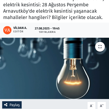
elektrik kesintisi: 28 Ağustos Perşembe
Arnavutköy'de elektrik kesintisi yaşanacak
Resmi İlanlar
mahalleler hangileri? Bilgiler içerikte olacak.
Rüya Tabirleri
VILDAN A.
27.08.2025 - 19:45
EDITÖR
YAYINLANMA
Sağlık
Savunma Sanayi
Seçim 2023
Spor
Teknoloji ve Bilim
Televizyon
Paylaş
-
+
A
A