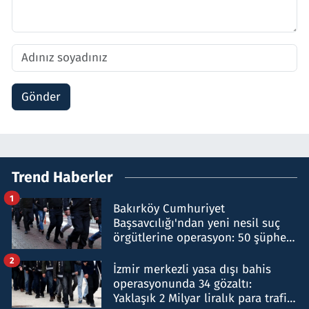
Gönder
Trend Haberler
1
Bakırköy Cumhuriyet
Başsavcılığı'ndan yeni nesil suç
örgütlerine operasyon: 50 şüpheli
hakkında gözaltı kararı
2
İzmir merkezli yasa dışı bahis
operasyonunda 34 gözaltı:
Yaklaşık 2 Milyar liralık para trafiği