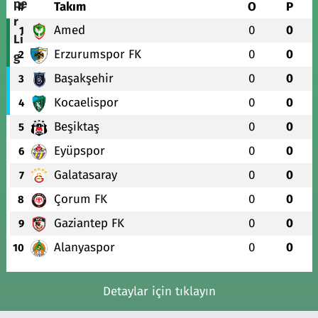
#
Takım
O
P
Amed
0
0
1
Erzurumspor FK
0
0
2
Başakşehir
0
0
3
Kocaelispor
0
0
4
Beşiktaş
0
0
5
Eyüpspor
0
0
6
Galatasaray
0
0
7
Çorum FK
0
0
8
Gaziantep FK
0
0
9
Alanyaspor
0
0
10
Detaylar için tıklayın