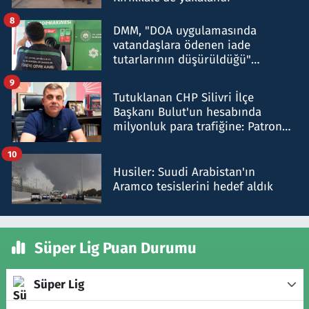
8
DMM, "DOA uygulamasında
vatandaşlara ödenen iade
tutarlarının düşürüldüğü"
iddiasını yalanladı
9
Tutuklanan CHP Silivri İlçe
Başkanı Bulut'un hesabında
milyonluk para trafiğine: Patron
talimat verdi, ben gönderdim
10
Husiler: Suudi Arabistan'ın
Aramco tesislerini hedef aldık
Süper Lig Puan Durumu
Süper Lig