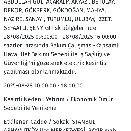
ABDULLAH GÜL, ACARALP, AKYAZI, BETÜLAY,
DEKOR, GÖKBERK, GÖKDOĞAN, MAHYA,
NAZİRE, SANAYİ, TUTUMLU, ULUBAY, İZZET,
ŞEFAATLİ, ŞENYİĞİT sk bölgelerinde
28/08/2025 09:00:00 - 28/08/2025 16:00:00
saatleri arasında Bakım Çalışması-Kapsamlı
Havai Hat Bakımı Sebebi ile İş Sağlığı ve
Güvenliği'ni gözeterek elektrik kesintisi
yapılması planlanmaktadır.
2025-08-28
10:00:00 - 18:00:00
Kesinti Nedeni:
Yatırım / Ekonomik Ömür
Sebebi ile Yenileme
Etkilenen Cadde / Sokak
İSTANBUL
ARNAVUTKÖY ilce MERKEZ-YEŞİLBAYIR mah