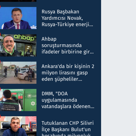
Rusya Başbakan
Yardımcısı Novak,
Rusya-Türkiye enerji
ortaklığının stratejik
nitelikte olduğunu
Ahbap
belirtti
soruşturmasında
ifadeler birbirine girdi:
Dokuz şüphelinin
ifadelerinden ortaya
Ankara'da bir kişinin 2
çıkan tablo şok etti
milyon lirasını gasp
eden şüpheliler
Kırıkkale'de yakalandı
DMM, "DOA
uygulamasında
vatandaşlara ödenen
iade tutarlarının
düşürüldüğü" iddiasını
Tutuklanan CHP Silivri
yalanladı
İlçe Başkanı Bulut'un
hesabında milyonluk