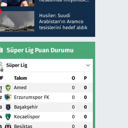
para trafiğine: Patron
talimat verdi, ben
Husiler: Suudi
gönderdim
Arabistan'ın Aramco
tesislerini hedef aldık
Süper Lig Puan Durumu
Süper Lig
#
Takım
O
P
Amed
0
0
1
Erzurumspor FK
0
0
2
Başakşehir
0
0
3
Kocaelispor
0
0
4
Beşiktaş
0
0
5