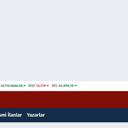
ALTIN
6660.55
BİST
13.779
BTC
64.959,79
mi İlanlar
Yazarlar