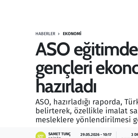
Resmi İlanlar
Rüya Tabirleri
HABERLER
EKONOMI
ASO eğitimde
Sağlık
gençleri ekon
Savunma Sanayi
Seçim 2023
hazırladı
Spor
ASO, hazırladığı raporda, Tür
Teknoloji ve Bilim
belirterek, özellikle imalat s
mesleklere yönlendirilmesi ger
Televizyon
SAMET TUNÇ
29.05.2026 - 10:17
3 D