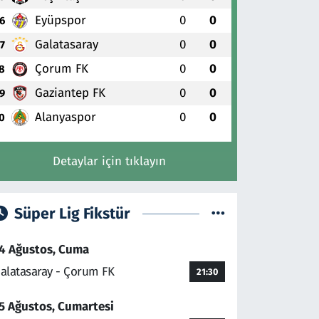
Eyüpspor
0
0
6
Galatasaray
0
0
7
Çorum FK
0
0
8
Gaziantep FK
0
0
9
Alanyaspor
0
0
0
Detaylar için tıklayın
Süper Lig Fikstür
4 Ağustos, Cuma
alatasaray - Çorum FK
21:30
5 Ağustos, Cumartesi