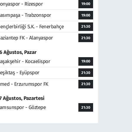
onyaspor - Rizespor
19:00
asımpaşa - Trabzonspor
19:00
ençlerbirliği S.K. - Fenerbahçe
21:30
aziantep FK - Alanyaspor
21:30
6 Ağustos, Pazar
aşakşehir - Kocaelispor
19:00
eşiktaş - Eyüpspor
21:30
med - Erzurumspor FK
21:30
7 Ağustos, Pazartesi
amsunspor - Göztepe
21:30