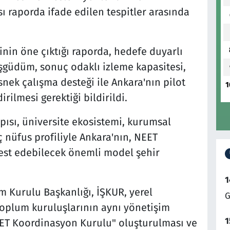
ı raporda ifade edilen tespitler arasında
inin öne çıktığı raporda, hedefe duyarlı
eşgüdüm, sonuç odaklı izleme kapasitesi,
nek çalışma desteği ile Ankara'nın pilot
1
ilmesi gerektiği bildirildi.
pısı, üniversite ekosistemi, kurumsal
ç nüfus profiliyle Ankara'nın, NEET
 test edebilecek önemli model şehir
1
im Kurulu Başkanlığı, İŞKUR, yerel
G
 toplum kuruluşlarının aynı yönetişim
1
EET Koordinasyon Kurulu" oluşturulması ve