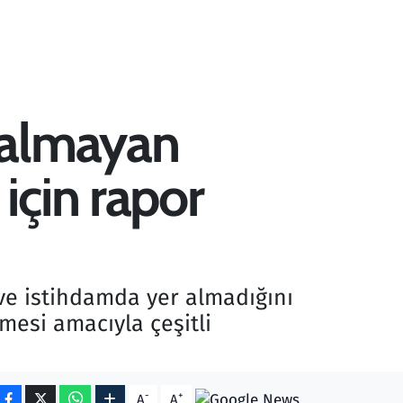
 almayan
için rapor
 ve istihdamda yer almadığını
lmesi amacıyla çeşitli
-
+
A
A