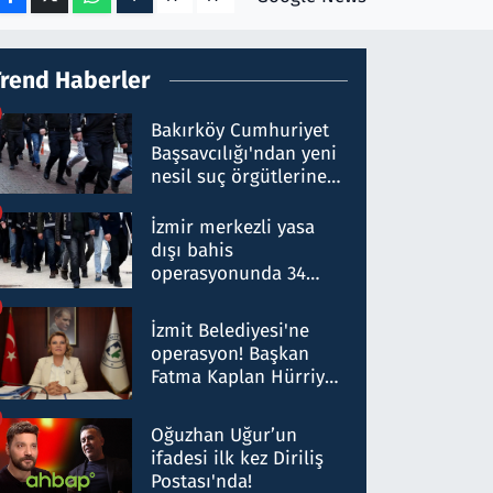
Trend Haberler
Bakırköy Cumhuriyet
Başsavcılığı'ndan yeni
nesil suç örgütlerine
operasyon: 50 şüpheli
hakkında gözaltı kararı
İzmir merkezli yasa
dışı bahis
operasyonunda 34
gözaltı: Yaklaşık 2
Milyar liralık para
İzmit Belediyesi'ne
trafiği tespit edildi
operasyon! Başkan
Fatma Kaplan Hürriyet
ve eşi gözaltına alındı
Oğuzhan Uğur’un
ifadesi ilk kez Diriliş
Postası'nda!