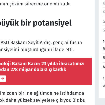
K
ının çözüm sürecine önemli katkı
K
büyük bir potansiyel
G
G
1
 ASO Başkanı Seyit Ardıç, genç nüfusun
B
nsiyelini oluşturduğunu ifade etti.
B
oloji Bakanı Kacır: 23 yılda ihracatımızı
A
rdan 278 milyar dolara çıkardık
1
S
cimizden biri ne eğitimde ne istihdamda
ok daha yüksek seviyelere çıkıyor. Biz bu