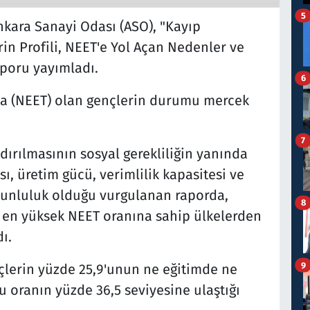
5
kara Sanayi Odası (ASO), "Kayıp
in Profili, NEET'e Yol Açan Nedenler ve
aporu yayımladı.
6
da (NEET) olan gençlerin durumu mercek
7
dırılmasının sosyal gerekliliğin yanında
ı, üretim gücü, verimlilik kapasitesi ve
orunluluk olduğu vurgulanan raporda,
8
a en yüksek NEET oranına sahip ülkelerden
ı.
9
çlerin yüzde 25,9'unun ne eğitimde ne
u oranın yüzde 36,5 seviyesine ulaştığı