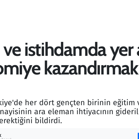
 ve istihdamda yer
omiye kazandırmak 
kiye'de her dört gençten birinin eğitim
anayisinin ara eleman ihtiyacının gideri
ektiğini bildirdi.
K