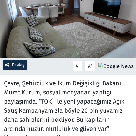
Resmi İlanlar
Rüya Tabirleri
Sağlık
Savunma Sanayi
Paylaş
-
+
A
A
Seçim 2023
Çevre, Şehircilik ve İklim Değişikliği Bakanı
Spor
Murat Kurum, sosyal medyadan yaptığı
paylaşımda, “TOKİ ile yeni yapacağımız Açık
Teknoloji ve Bilim
Satış Kampanyamızla böyle 20 bin yuvamız
daha sahiplerini bekliyor. Bu kapıların
Televizyon
ardında huzur, mutluluk ve güven var”