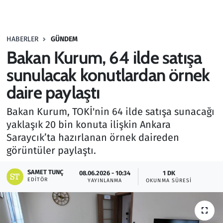
Gündem
HABERLER
GÜNDEM
Haber
Bakan Kurum, 64 ilde satışa
Kültür Sanat
sunulacak konutlardan örnek
daire paylaştı
Kurumsal Haberler
Bakan Kurum, TOKİ'nin 64 ilde satışa sunacağı
Lezzet Durağı
yaklaşık 20 bin konuta ilişkin Ankara
Saraycık’ta hazırlanan örnek daireden
Memur ve Kamu
görüntüler paylaştı.
Otomobil
SAMET TUNÇ
08.06.2026 - 10:34
1 DK
EDITÖR
YAYINLANMA
OKUNMA SÜRESI
Oyun
Ramazan