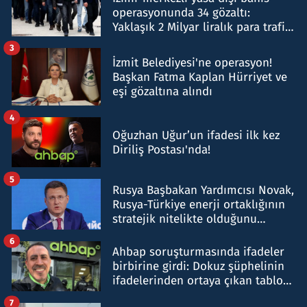
operasyonunda 34 gözaltı:
Yaklaşık 2 Milyar liralık para trafiği
tespit edildi
3
İzmit Belediyesi'ne operasyon!
Başkan Fatma Kaplan Hürriyet ve
eşi gözaltına alındı
4
Oğuzhan Uğur’un ifadesi ilk kez
Diriliş Postası'nda!
5
Rusya Başbakan Yardımcısı Novak,
Rusya-Türkiye enerji ortaklığının
stratejik nitelikte olduğunu
belirtti
6
Ahbap soruşturmasında ifadeler
birbirine girdi: Dokuz şüphelinin
ifadelerinden ortaya çıkan tablo
şok etti
7