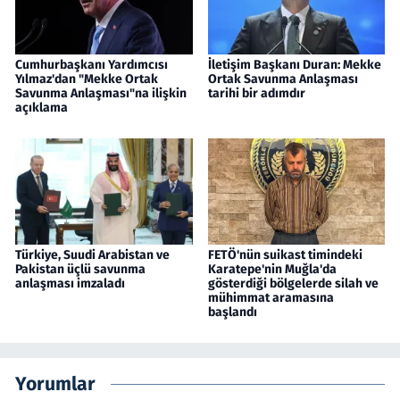
Cumhurbaşkanı Yardımcısı
İletişim Başkanı Duran: Mekke
Yılmaz'dan "Mekke Ortak
Ortak Savunma Anlaşması
Savunma Anlaşması"na ilişkin
tarihi bir adımdır
açıklama
Türkiye, Suudi Arabistan ve
FETÖ'nün suikast timindeki
Pakistan üçlü savunma
Karatepe'nin Muğla'da
anlaşması imzaladı
gösterdiği bölgelerde silah ve
mühimmat aramasına
başlandı
Yorumlar