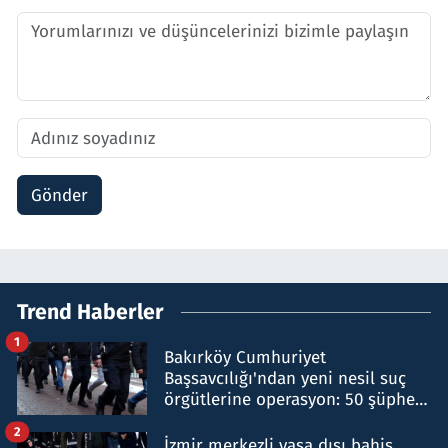
Gönder
Trend Haberler
1
Bakırköy Cumhuriyet
Başsavcılığı'ndan yeni nesil suç
örgütlerine operasyon: 50 şüpheli
hakkında gözaltı kararı
2
İzmir merkezli yasa dışı bahis