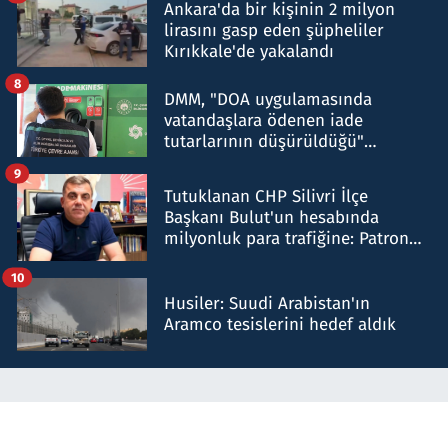
Ankara'da bir kişinin 2 milyon
lirasını gasp eden şüpheliler
Kırıkkale'de yakalandı
8
DMM, "DOA uygulamasında
vatandaşlara ödenen iade
tutarlarının düşürüldüğü"
iddiasını yalanladı
9
Tutuklanan CHP Silivri İlçe
Başkanı Bulut'un hesabında
milyonluk para trafiğine: Patron
talimat verdi, ben gönderdim
10
Husiler: Suudi Arabistan'ın
Aramco tesislerini hedef aldık