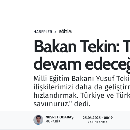
Resmi İlanlar
Rüya Tabirleri
HABERLER
EĞITIM
Bakan Tekin: 
Sağlık
devam edeceğ
Savunma Sanayi
Seçim 2023
Milli Eğitim Bakanı Yusuf Te
ilişkilerimizi daha da geliştir
Spor
hızlandırmak. Türkiye ve Tür
Teknoloji ve Bilim
savunuruz." dedi.
Televizyon
NUSRET ODABAŞ
25.04.2025 - 08:19
MUHABIR
YAYINLANMA