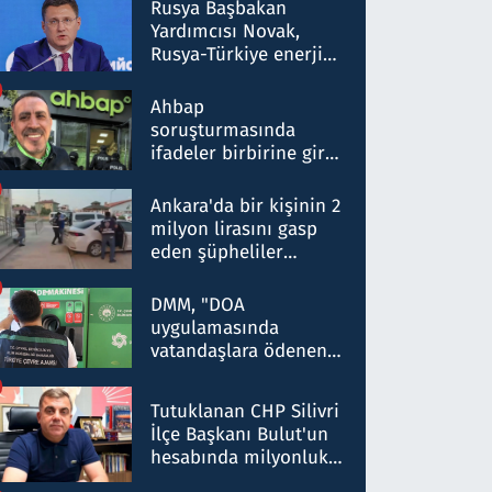
Rusya Başbakan
Yardımcısı Novak,
Rusya-Türkiye enerji
ortaklığının stratejik
nitelikte olduğunu
Ahbap
belirtti
soruşturmasında
ifadeler birbirine girdi:
Dokuz şüphelinin
ifadelerinden ortaya
Ankara'da bir kişinin 2
çıkan tablo şok etti
milyon lirasını gasp
eden şüpheliler
Kırıkkale'de yakalandı
DMM, "DOA
uygulamasında
vatandaşlara ödenen
iade tutarlarının
düşürüldüğü" iddiasını
Tutuklanan CHP Silivri
yalanladı
İlçe Başkanı Bulut'un
hesabında milyonluk
para trafiğine: Patron