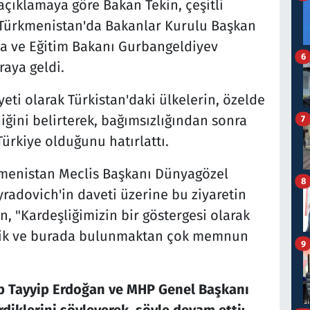
açıklamaya göre Bakan Tekin, çeşitli
 Türkmenistan'da Bakanlar Kurulu Başkan
a ve Eğitim Bakanı Gurbangeldiyev
6
aya geldi.
ti olarak Türkistan'daki ülkelerin, özelde
iğini belirterek, bağımsızlığından sonra
7
Türkiye olduğunu hatırlattı.
kmenistan Meclis Başkanı Dünyagözel
8
adovich'in daveti üzerine bu ziyaretin
in, "Kardeşliğimizin bir göstergesi olarak
ldik ve burada bulunmaktan çok memnun
9
 Tayyip Erdoğan ve MHP Genel Başkanı