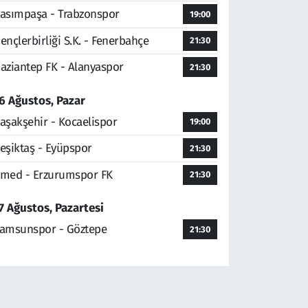
asımpaşa - Trabzonspor
19:00
ençlerbirliği S.K. - Fenerbahçe
21:30
aziantep FK - Alanyaspor
21:30
6 Ağustos, Pazar
aşakşehir - Kocaelispor
19:00
eşiktaş - Eyüpspor
21:30
med - Erzurumspor FK
21:30
7 Ağustos, Pazartesi
amsunspor - Göztepe
21:30