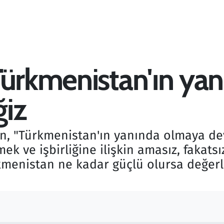
Türkmenistan'ın ya
iz
kin, "Türkmenistan'ın yanında olmaya d
mek ve işbirliğine ilişkin amasız, fakats
kmenistan ne kadar güçlü olursa değerl