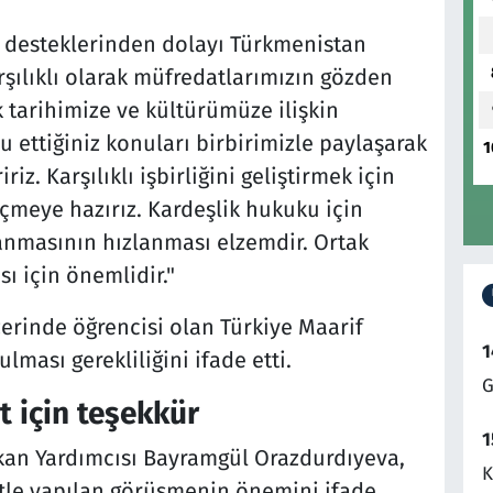
li desteklerinden dolayı Türkmenistan
rşılıklı olarak müfredatlarımızın gözden
k tarihimize ve kültürümüze ilişkin
 ettiğiniz konuları birbirimizle paylaşarak
1
z. Karşılıklı işbirliğini geliştirmek için
çmeye hazırız. Kardeşlik hukuku için
lanmasının hızlanması elzemdir. Ortak
ı için önemlidir."
erinde öğrencisi olan Türkiye Maarif
1
ması gerekliliğini ifade etti.
G
t için teşekkür
1
an Yardımcısı Bayramgül Orazdurdıyeva,
K
tle yapılan görüşmenin önemini ifade