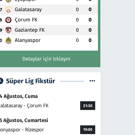
Galatasaray
0
0
7
Çorum FK
0
0
8
Gaziantep FK
0
0
9
Alanyaspor
0
0
0
Detaylar için tıklayın
Süper Lig Fikstür
4 Ağustos, Cuma
alatasaray - Çorum FK
21:30
5 Ağustos, Cumartesi
onyaspor - Rizespor
19:00