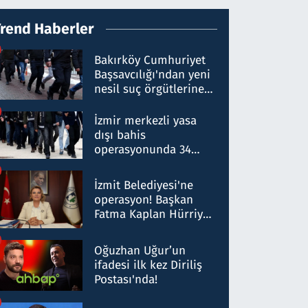
Trend Haberler
Bakırköy Cumhuriyet
Başsavcılığı'ndan yeni
nesil suç örgütlerine
operasyon: 50 şüpheli
hakkında gözaltı kararı
İzmir merkezli yasa
dışı bahis
operasyonunda 34
gözaltı: Yaklaşık 2
Milyar liralık para
İzmit Belediyesi'ne
trafiği tespit edildi
operasyon! Başkan
Fatma Kaplan Hürriyet
ve eşi gözaltına alındı
Oğuzhan Uğur’un
ifadesi ilk kez Diriliş
Postası'nda!