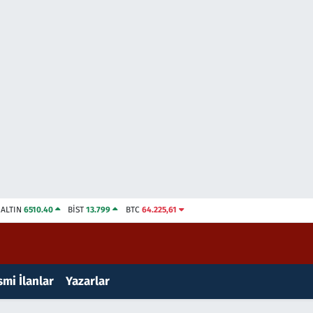
ALTIN
6510.40
BİST
13.799
BTC
64.225,61
mi İlanlar
Yazarlar