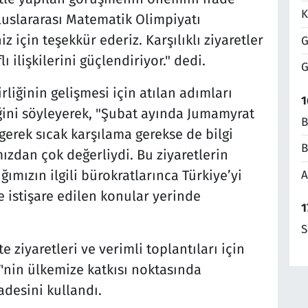
K
luslararası Matematik Olimpiyatı
z için teşekkür ederiz. Karşılıklı ziyaretler
G
lı ilişkilerini güçlendiriyor." dedi.
G
liğinin gelişmesi için atılan adımları
1
ğini söyleyerek, "Şubat ayında Jumamyrat
B
gerek sıcak karşılama gerekse de bilgi
B
ızdan çok değerliydi. Bu ziyaretlerin
mızın ilgili bürokratlarınca Türkiye’yi
A
ce istişare edilen konular yerinde
1
S
ziyaretleri ve verimli toplantıları için
'nin ülkemize katkısı noktasında
adesini kullandı.