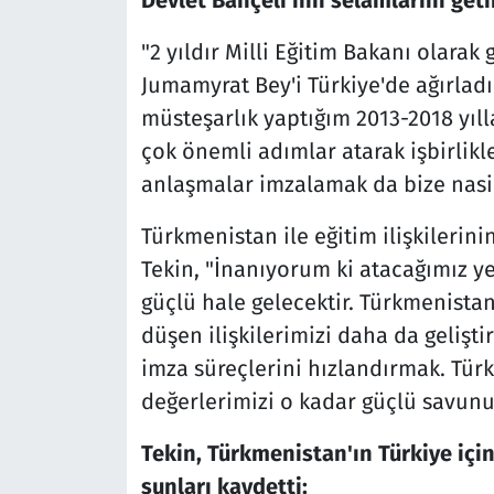
Devlet Bahçeli'nin selamlarını geti
"2 yıldır Milli Eğitim Bakanı olarak
Jumamyrat Bey'i Türkiye'de ağırlad
müsteşarlık yaptığım 2013-2018 yıll
çok önemli adımlar atarak işbirlikl
anlaşmalar imzalamak da bize nasip
Türkmenistan ile eğitim ilişkileri
Tekin, "İnanıyorum ki atacağımız ye
güçlü hale gelecektir. Türkmenista
düşen ilişkilerimizi daha da geliştir
imza süreçlerini hızlandırmak. Tür
değerlerimizi o kadar güçlü savunur
Tekin, Türkmenistan'ın Türkiye için
şunları kaydetti: