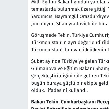
Milli Eğitim Bakanlığından yapılan 
temaslarda bulunmak üzere gittiği
Yardımcısı Bayramgül Orazdurdıyev
Jumamyrat Shamyradovich ile bir ar
Görüşmede Tekin, Türkiye Cumhuriye
Türkmenistan'ın ayrı değerlendirild
Türkmenistan'ı tanıyan ilk ülkenin 
Şubat ayında Türkiye'ye gelen Tür
Gulmanova ve Eğitim Bakanı Shamyr
gerçekleştirildiğini dile getiren Tek
bugün buraya güçlü bir ekiple ge
olduk." ifadesini kullandı.
Bakan Tekin, Cumhurbaşkanı Recep