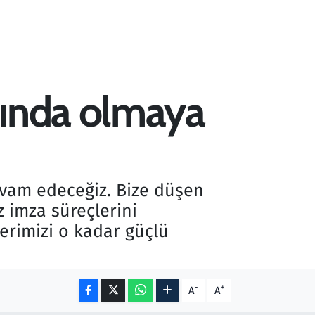
nında olmaya
evam edeceğiz. Bize düşen
ız imza süreçlerini
erimizi o kadar güçlü
-
+
A
A