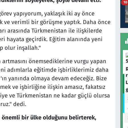
rdiklerini söyleyerek, şöyle devam etti:
10
 görev yapıyorum, yaklaşık iki ay önce
ık ve verimli bir görüşme yaptık. Daha önce
arı arasında Türkmenistan ile ilişkilerde
eri hayata geçirdik. Eğitim alanında yeni
 olur inşallah."
nin artmasını önemsediklerine vurgu yapan
ni adımlarla eğitimde işbirliklerimiz daha
n'ın yanında olmaya devam edeceğiz. Bize
mek ve işbirliğine ilişkin amasız, fakatsız
kiye ve Türkmenistan ne kadar güçlü olursa
uz." dedi.
 önemli bir ülke olduğunu belirterek,