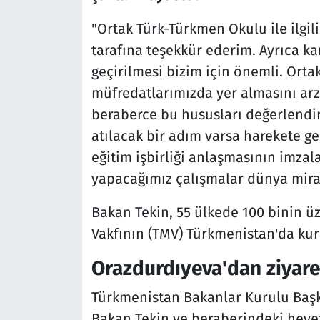
"Ortak Türk-Türkmen Okulu ile ilgi
tarafına teşekkür ederim. Ayrıca ka
geçirilmesi bizim için önemli. Orta
müfredatlarımızda yer almasını arzu
beraberce bu hususları değerlendiriri
atılacak bir adım varsa harekete ge
eğitim işbirliği anlaşmasının imza
yapacağımız çalışmalar dünya miras
Bakan Tekin, 55 ülkede 100 binin üz
Vakfının (TMV) Türkmenistan'da kurul
Orazdurdıyeva'dan ziyare
Türkmenistan Bakanlar Kurulu Başk
Bakan Tekin ve beraberindeki heye