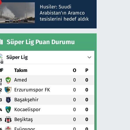
talimat verdi, ben
Husiler: Suudi
gönderdim
Arabistan'ın Aramco
tesislerini hedef aldık
Süper Lig Puan Durumu
Süper Lig
#
Takım
O
P
Amed
0
0
1
Erzurumspor FK
0
0
2
Başakşehir
0
0
3
Kocaelispor
0
0
4
Beşiktaş
0
0
5
Eyüpspor
0
0
6