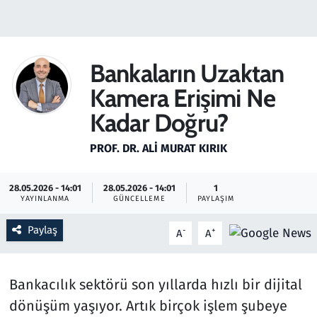
Gündem
Haber
Bankaların Uzaktan
Kamera Erişimi Ne
Kültür Sanat
Kadar Doğru?
Kurumsal Haberler
PROF. DR. ALI MURAT KIRIK
Lezzet Durağı
28.05.2026 - 14:01
28.05.2026 - 14:01
1
YAYINLANMA
GÜNCELLEME
PAYLAŞIM
Memur ve Kamu
Paylaş
-
+
A
A
Otomobil
Oyun
Bankacılık sektörü son yıllarda hızlı bir dijital
dönüşüm yaşıyor. Artık birçok işlem şubeye
Ramazan