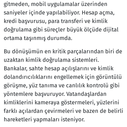
gitmeden, mobil uygulamalar üzerinden
saniyeler içinde yapılabiliyor. Hesap açma,
Resmi İlanlar
kredi başvurusu, para transferi ve kimlik
Rüya Tabirleri
doğrulama gibi süreçler büyük ölçüde dijital
ortama taşınmış durumda.
Sağlık
Bu dönüşümün en kritik parçalarından biri de
Savunma Sanayi
uzaktan kimlik doğrulama sistemleri.
Bankalar, sahte hesap açılışlarını ve kimlik
Seçim 2023
dolandırıcılıklarını engellemek için görüntülü
görüşme, yüz tanıma ve canlılık kontrolü gibi
Spor
yöntemlere başvuruyor. Vatandaşlardan
Teknoloji ve Bilim
kimliklerini kameraya göstermeleri, yüzlerini
farklı açılardan çevirmeleri ve bazen de belirli
Televizyon
hareketleri yapmaları isteniyor.