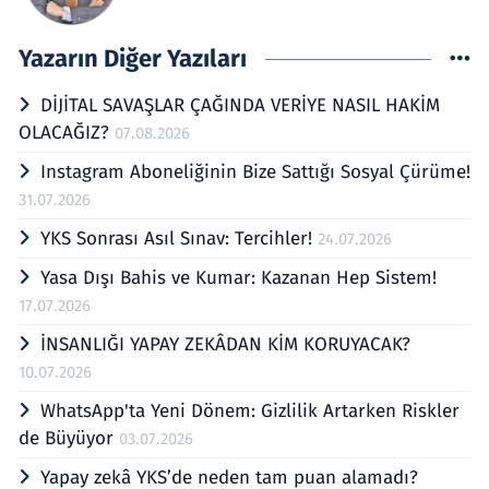
Yazarın Diğer Yazıları
DİJİTAL SAVAŞLAR ÇAĞINDA VERİYE NASIL HAKİM
OLACAĞIZ?
07.08.2026
Instagram Aboneliğinin Bize Sattığı Sosyal Çürüme!
31.07.2026
YKS Sonrası Asıl Sınav: Tercihler!
24.07.2026
Yasa Dışı Bahis ve Kumar: Kazanan Hep Sistem!
17.07.2026
İNSANLIĞI YAPAY ZEKÂDAN KİM KORUYACAK?
10.07.2026
WhatsApp'ta Yeni Dönem: Gizlilik Artarken Riskler
de Büyüyor
03.07.2026
Yapay zekâ YKS’de neden tam puan alamadı?