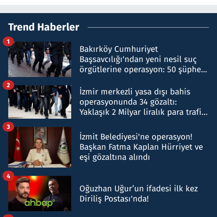
Trend Haberler
1
Bakırköy Cumhuriyet
Başsavcılığı'ndan yeni nesil suç
örgütlerine operasyon: 50 şüpheli
hakkında gözaltı kararı
2
İzmir merkezli yasa dışı bahis
operasyonunda 34 gözaltı:
Yaklaşık 2 Milyar liralık para trafiği
tespit edildi
3
İzmit Belediyesi'ne operasyon!
Başkan Fatma Kaplan Hürriyet ve
eşi gözaltına alındı
4
Oğuzhan Uğur’un ifadesi ilk kez
Diriliş Postası'nda!