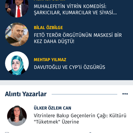
MUHALEFETİN VİTRİN KOMEDİSİ:
ŞARKICILAR, KUMARCILAR VE SİYASİ
İLLÜZYONLAR
BILAL ÖZBILGE
FETÖ TERÖR ÖRGÜTÜNÜN MASKESİ BİR
KEZ DAHA DÜŞTÜ!
MEHTAP YILMAZ
DAVUTOĞLU VE CYP’li ÖZGÜRÜS
Alıntı Yazarlar
ÜLKER ÖZLEM CAN
Vitrinlere Bakıp Geçenlerin Çağı: Kültürü
"Tüketmek" Üzerine