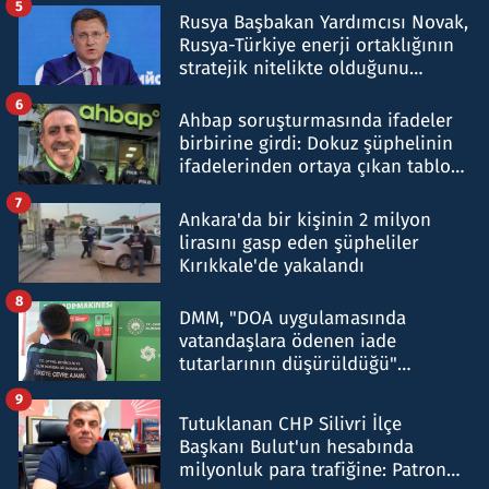
5
Rusya Başbakan Yardımcısı Novak,
Rusya-Türkiye enerji ortaklığının
stratejik nitelikte olduğunu
belirtti
6
Ahbap soruşturmasında ifadeler
birbirine girdi: Dokuz şüphelinin
ifadelerinden ortaya çıkan tablo
şok etti
7
Ankara'da bir kişinin 2 milyon
lirasını gasp eden şüpheliler
Kırıkkale'de yakalandı
8
DMM, "DOA uygulamasında
vatandaşlara ödenen iade
tutarlarının düşürüldüğü"
iddiasını yalanladı
9
Tutuklanan CHP Silivri İlçe
Başkanı Bulut'un hesabında
milyonluk para trafiğine: Patron