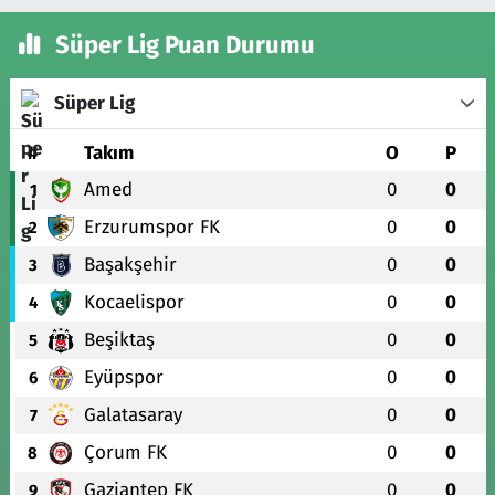
Süper Lig Puan Durumu
Süper Lig
#
Takım
O
P
Amed
0
0
1
Erzurumspor FK
0
0
2
Başakşehir
0
0
3
Kocaelispor
0
0
4
Beşiktaş
0
0
5
Eyüpspor
0
0
6
Galatasaray
0
0
7
Çorum FK
0
0
8
Gaziantep FK
0
0
9