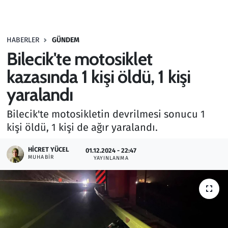
Gündem
HABERLER
GÜNDEM
Haber
Bilecik'te motosiklet
Kültür Sanat
kazasında 1 kişi öldü, 1 kişi
yaralandı
Kurumsal Haberler
Bilecik'te motosikletin devrilmesi sonucu 1
Lezzet Durağı
kişi öldü, 1 kişi de ağır yaralandı.
Memur ve Kamu
HICRET YÜCEL
01.12.2024 - 22:47
MUHABIR
YAYINLANMA
Otomobil
Oyun
Ramazan