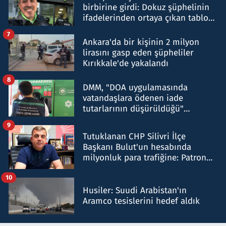
birbirine girdi: Dokuz şüphelinin
ifadelerinden ortaya çıkan tablo
şok etti
7
Ankara'da bir kişinin 2 milyon
lirasını gasp eden şüpheliler
Kırıkkale'de yakalandı
8
DMM, "DOA uygulamasında
vatandaşlara ödenen iade
tutarlarının düşürüldüğü"
iddiasını yalanladı
9
Tutuklanan CHP Silivri İlçe
Başkanı Bulut'un hesabında
milyonluk para trafiğine: Patron
talimat verdi, ben gönderdim
10
Husiler: Suudi Arabistan'ın
Aramco tesislerini hedef aldık