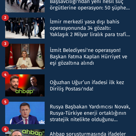
Başsavcılığı'ndan yeni nesil suç
örgütlerine operasyon: 50 şüpheli
hakkında gözaltı kararı
2
İzmir merkezli yasa dışı bahis
operasyonunda 34 gözaltı:
Yaklaşık 2 Milyar liralık para trafiği
tespit edildi
3
İzmit Belediyesi'ne operasyon!
Başkan Fatma Kaplan Hürriyet ve
eşi gözaltına alındı
4
Oğuzhan Uğur’un ifadesi ilk kez
Diriliş Postası'nda!
5
Rusya Başbakan Yardımcısı Novak,
Rusya-Türkiye enerji ortaklığının
stratejik nitelikte olduğunu
belirtti
6
Ahbap soruşturmasında ifadeler