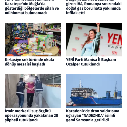
Karatepe'nin Muğla'da
giren İHA, Romanya sınırındaki
gösterdiği bölgelerde silah ve
doğal gaz boru hattı yakınında
mühimmat bulunamadı
infilak etti
Kırtasiye sektöründe okula
YENİ Parti Manisa İl Başkanı
dönüş mesaisi başladı
Özalper tutuklandı
İzmir merkezli suç örgütü
Karadeniz'de dron saldırısına
operasyonunda yakalanan 28
uğrayan "NADEZHDA" isimli
şüpheli tutuklandı
gemi Samsun'a getirildi