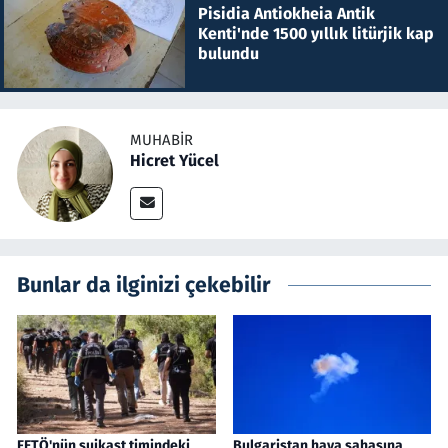
Pisidia Antiokheia Antik
Kenti'nde 1500 yıllık litürjik kap
bulundu
MUHABIR
Hicret Yücel
Bunlar da ilginizi çekebilir
FETÖ'nün suikast timindeki
Bulgaristan hava sahasına