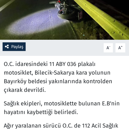
Resmi İlanlar
Rüya Tabirleri
Sağlık
Paylaş
-
+
A
A
Savunma Sanayi
O.C. idaresindeki 11 ABY 036 plakalı
motosiklet, Bilecik-Sakarya kara yolunun
Seçim 2023
Bayırköy beldesi yakınlarında kontrolden
Spor
çıkarak devrildi.
Teknoloji ve Bilim
Sağlık ekipleri, motosiklette bulunan E.B'nin
hayatını kaybettiği belirledi.
Televizyon
Ağır yaralanan sürücü O.C. de 112 Acil Sağlık