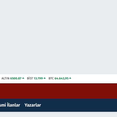
ALTIN
6500.87
BİST
13.799
BTC
64.643,95
mi İlanlar
Yazarlar