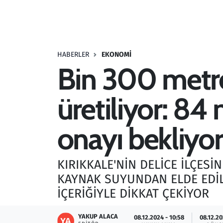
Resmi İlanlar
Rüya Tabirleri
HABERLER
EKONOMI
Bin 300 metr
Sağlık
üretiliyor: 84 
Savunma Sanayi
Seçim 2023
onayı bekliyor
Spor
KIRIKKALE'NİN DELİCE İLÇESİ
Teknoloji ve Bilim
KAYNAK SUYUNDAN ELDE EDİLE
İÇERİĞİYLE DİKKAT ÇEKİYOR
Televizyon
YAKUP ALACA
08.12.2024 - 10:58
08.12.20