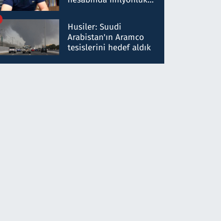
para trafiğine: Patron
talimat verdi, ben
Husiler: Suudi
gönderdim
Arabistan'ın Aramco
tesislerini hedef aldık