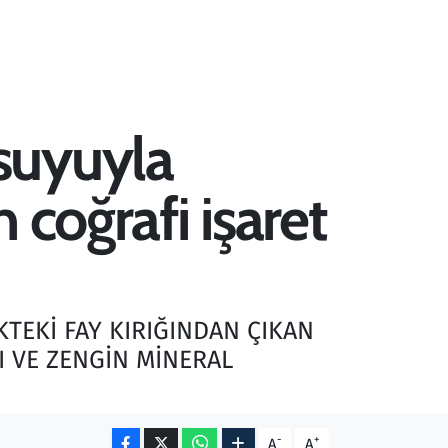
suyuyla
n coğrafi işaret
KTEKİ FAY KIRIĞINDAN ÇIKAN
I VE ZENGİN MİNERAL
-
+
A
A