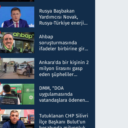
Rusya Başbakan
Yardımcısı Novak,
Rusya-Türkiye enerji
ortaklığının stratejik
nitelikte olduğunu
Ahbap
belirtti
soruşturmasında
ifadeler birbirine girdi:
Dokuz şüphelinin
ifadelerinden ortaya
Ankara'da bir kişinin 2
çıkan tablo şok etti
milyon lirasını gasp
eden şüpheliler
Kırıkkale'de yakalandı
DMM, "DOA
uygulamasında
vatandaşlara ödenen
iade tutarlarının
düşürüldüğü" iddiasını
Tutuklanan CHP Silivri
yalanladı
İlçe Başkanı Bulut'un
hesabında milyonluk