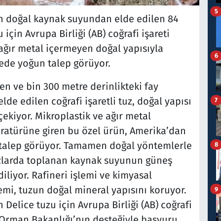
5
an doğal kaynak suyundan elde edilen 84
 için Avrupa Birliği (AB) coğrafi işareti
 ağır metal içermeyen doğal yapısıyla
6
kede yoğun talep görüyor.
len ve bin 300 metre derinlikteki fay
de edilen coğrafi işaretli tuz, doğal yapısı
7
çekiyor. Mikroplastik ve ağır metal
eratürüne giren bu özel ürün, Amerika’dan
 talep görüyor. Tamamen doğal yöntemlerle
8
vuzlarda toplanan kaynak suyunun güneş
iliyor. Rafineri işlemi ve kimyasal
i, tuzun doğal mineral yapısını koruyor.
9
 Delice tuzu için Avrupa Birliği (AB) coğrafi
e Orman Bakanlığı’nın desteğiyle başvuru