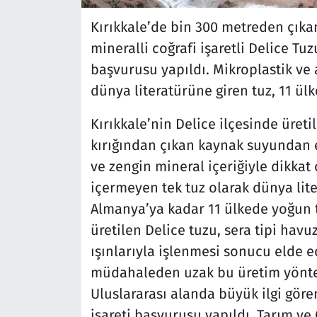
Kırıkkale’de bin 300 metreden çık
mineralli coğrafi işaretli Delice Tuzu
başvurusu yapıldı. Mikroplastik ve
dünya literatürüne giren tuz, 11 ül
Kırıkkale’nin Delice ilçesinde üreti
kırığından çıkan kaynak suyundan el
ve zengin mineral içeriğiyle dikkat 
içermeyen tek tuz olarak dünya lit
Almanya’ya kadar 11 ülkede yoğun
üretilen Delice tuzu, sera tipi ha
ışınlarıyla işlenmesi sonucu elde ed
müdahaleden uzak bu üretim yöntem
Uluslararası alanda büyük ilgi gören
işareti başvurusu yapıldı. Tarım v