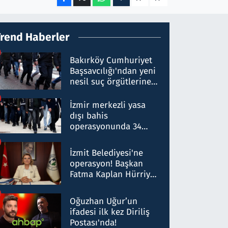
Trend Haberler
Bakırköy Cumhuriyet
Başsavcılığı'ndan yeni
nesil suç örgütlerine
operasyon: 50 şüpheli
hakkında gözaltı kararı
İzmir merkezli yasa
dışı bahis
operasyonunda 34
gözaltı: Yaklaşık 2
Milyar liralık para
İzmit Belediyesi'ne
trafiği tespit edildi
operasyon! Başkan
Fatma Kaplan Hürriyet
ve eşi gözaltına alındı
Oğuzhan Uğur’un
ifadesi ilk kez Diriliş
Postası'nda!