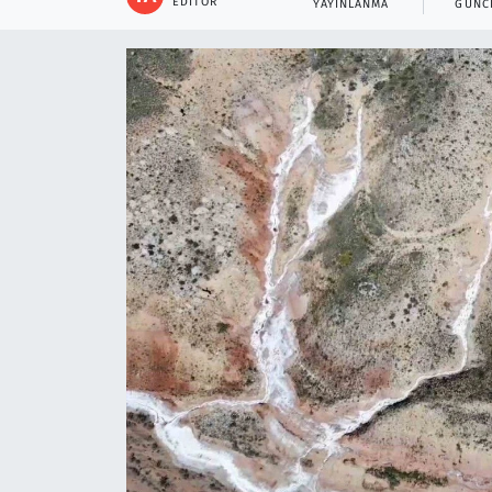
EDITÖR
YAYINLANMA
GÜNC