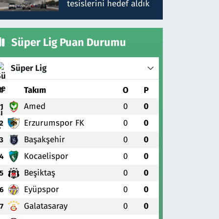
tesislerini hedef aldık
Süper Lig Puan Durumu
Süper Lig
#
Takım
O
P
Amed
0
0
1
Erzurumspor FK
0
0
2
Başakşehir
0
0
3
Kocaelispor
0
0
4
Beşiktaş
0
0
5
Eyüpspor
0
0
6
Galatasaray
0
0
7