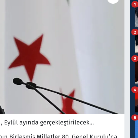
1
2
3
4
5
, Eylül ayında gerçekleştirilecek...
ın Birleşmiş Milletler 80. Genel Kurulu’na