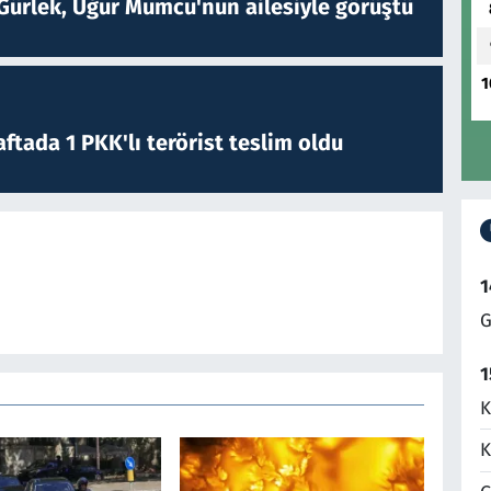
Gürlek, Uğur Mumcu'nun ailesiyle görüştü
1
ftada 1 PKK'lı terörist teslim oldu
1
G
1
K
K