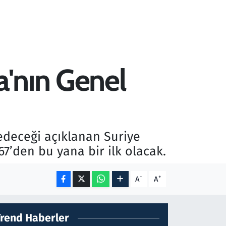
a'nın Genel
 edeceği açıklanan Suriye
’den bu yana bir ilk olacak.
-
+
A
A
Trend Haberler