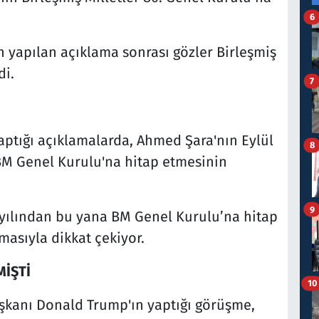
6
an yapılan açıklama sonrası gözler Birleşmiş
di.
7
 yaptığı açıklamalarda, Ahmed Şara'nın Eylül
8
M Genel Kurulu'na hitap etmesinin
9
 yılından bu yana BM Genel Kurulu’na hitap
masıyla dikkat çekiyor.
MİŞTİ
10
kanı Donald Trump'ın yaptığı görüşme,