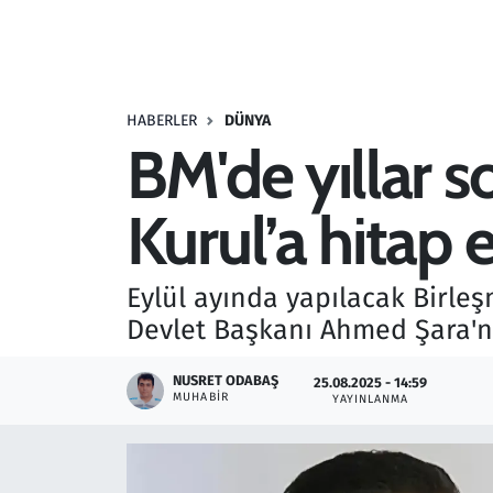
Resmi İlanlar
Rüya Tabirleri
HABERLER
DÜNYA
BM'de yıllar s
Sağlık
Kurul’a hitap 
Savunma Sanayi
Seçim 2023
Eylül ayında yapılacak Birleş
Devlet Başkanı Ahmed Şara'n
Spor
NUSRET ODABAŞ
25.08.2025 - 14:59
Teknoloji ve Bilim
MUHABIR
YAYINLANMA
Televizyon