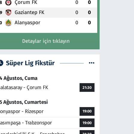
Çorum FK
0
0
8
Gaziantep FK
0
0
9
Alanyaspor
0
0
0
Detaylar için tıklayın
Süper Lig Fikstür
4 Ağustos, Cuma
alatasaray - Çorum FK
21:30
5 Ağustos, Cumartesi
onyaspor - Rizespor
19:00
asımpaşa - Trabzonspor
19:00