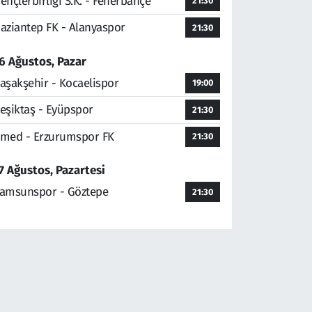
ençlerbirliği S.K. - Fenerbahçe
21:30
aziantep FK - Alanyaspor
21:30
6 Ağustos, Pazar
aşakşehir - Kocaelispor
19:00
eşiktaş - Eyüpspor
21:30
med - Erzurumspor FK
21:30
7 Ağustos, Pazartesi
amsunspor - Göztepe
21:30