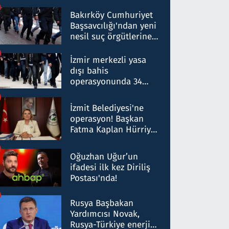
Bakırköy Cumhuriyet
Başsavcılığı'ndan yeni
nesil suç örgütlerine
operasyon: 50 şüpheli
hakkında gözaltı kararı
İzmir merkezli yasa
dışı bahis
operasyonunda 34
gözaltı: Yaklaşık 2
Milyar liralık para
İzmit Belediyesi'ne
trafiği tespit edildi
operasyon! Başkan
Fatma Kaplan Hürriyet
ve eşi gözaltına alındı
Oğuzhan Uğur’un
ifadesi ilk kez Diriliş
Postası'nda!
Rusya Başbakan
Yardımcısı Novak,
Rusya-Türkiye enerji