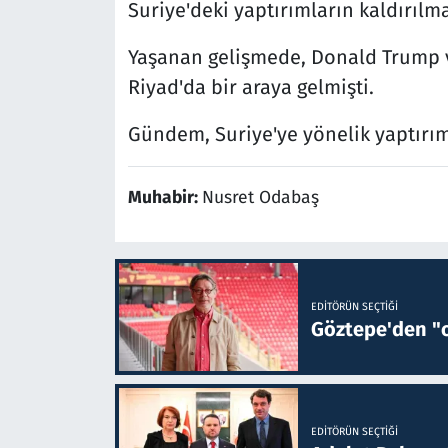
Suriye'deki yaptırımların kaldırılm
Yaşanan gelişmede, Donald Trump 
Riyad'da bir araya gelmişti.
Gündem, Suriye'ye yönelik yaptırıml
Muhabir:
Nusret Odabaş
EDITÖRÜN SEÇTIĞI
Göztepe'den "o
EDITÖRÜN SEÇTIĞI