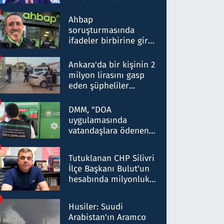
ortaklığının stratejik
nitelikte olduğunu
Ahbap
belirtti
soruşturmasında
ifadeler birbirine girdi:
Dokuz şüphelinin
ifadelerinden ortaya
Ankara'da bir kişinin 2
çıkan tablo şok etti
milyon lirasını gasp
eden şüpheliler
Kırıkkale'de yakalandı
DMM, "DOA
uygulamasında
vatandaşlara ödenen
iade tutarlarının
düşürüldüğü" iddiasını
Tutuklanan CHP Silivri
yalanladı
İlçe Başkanı Bulut'un
hesabında milyonluk
para trafiğine: Patron
talimat verdi, ben
Husiler: Suudi
gönderdim
Arabistan'ın Aramco