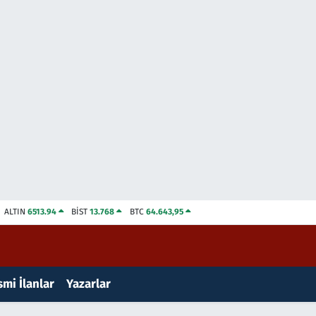
ALTIN
6513.94
BİST
13.768
BTC
64.643,95
mi İlanlar
Yazarlar