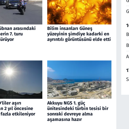
G
G
1
 Lübnan arasındaki
Bilim insanları Güneş
rin 7. turu
yüzeyinin şimdiye kadarki en
B
ürüyor
ayrıntılı görüntüsünü elde etti
B
A
1
S
liler aşırı
Akkuyu NGS 1. güç
n 2 yıl öncesine
ünitesindeki türbin tesisi bir
fazla etkileniyor
sonraki devreye alma
aşamasına hazır