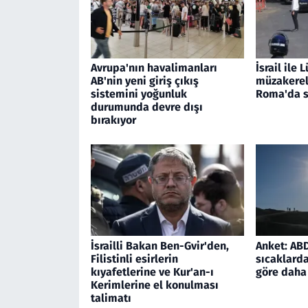
Avrupa'nın havalimanları
İsrail ile
AB'nin yeni giriş çıkış
müzakerele
sistemini yoğunluk
Roma'da s
durumunda devre dışı
bırakıyor
İsrailli Bakan Ben-Gvir'den,
Anket: ABD'
Filistinli esirlerin
sıcaklarda
kıyafetlerine ve Kur'an-ı
göre daha 
Kerimlerine el konulması
talimatı