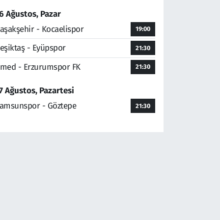
6 Ağustos, Pazar
aşakşehir - Kocaelispor
19:00
eşiktaş - Eyüpspor
21:30
med - Erzurumspor FK
21:30
7 Ağustos, Pazartesi
amsunspor - Göztepe
21:30