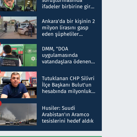
soruşturmasında
ifadeler birbirine girdi:
Dokuz şüphelinin
ifadelerinden ortaya
Ankara'da bir kişinin 2
çıkan tablo şok etti
milyon lirasını gasp
eden şüpheliler
Kırıkkale'de yakalandı
DMM, "DOA
uygulamasında
vatandaşlara ödenen
iade tutarlarının
düşürüldüğü" iddiasını
Tutuklanan CHP Silivri
yalanladı
İlçe Başkanı Bulut'un
hesabında milyonluk
para trafiğine: Patron
talimat verdi, ben
Husiler: Suudi
gönderdim
Arabistan'ın Aramco
tesislerini hedef aldık