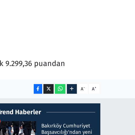
ak 9.299,36 puandan
-
+
A
A
Trend Haberler
Bakırköy Cumhuriyet
Başsavcılığı'ndan yeni