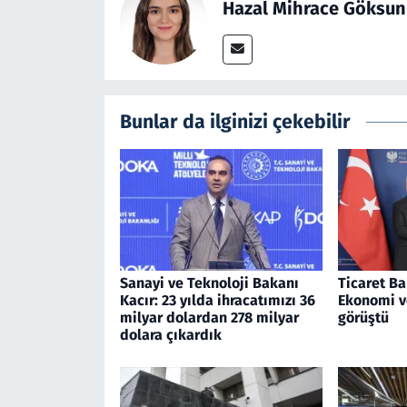
Hazal Mihrace Göksun
Bunlar da ilginizi çekebilir
Sanayi ve Teknoloji Bakanı
Ticaret Ba
Kacır: 23 yılda ihracatımızı 36
Ekonomi v
milyar dolardan 278 milyar
görüştü
dolara çıkardık