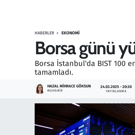
Resmi İlanlar
Rüya Tabirleri
HABERLER
EKONOMI
Borsa günü yü
Sağlık
Savunma Sanayi
Borsa İstanbul'da BIST 100 e
tamamladı.
Seçim 2023
HAZAL MIHRACE GÖKSUN
24.03.2025 - 20:30
Spor
MUHABIR
YAYINLANMA
Teknoloji ve Bilim
Televizyon