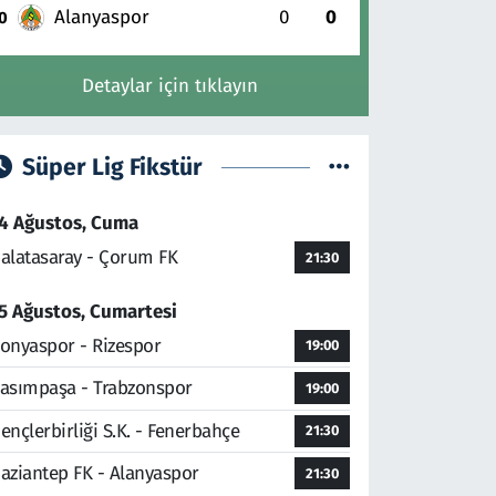
Alanyaspor
0
0
0
Detaylar için tıklayın
Süper Lig Fikstür
4 Ağustos, Cuma
alatasaray - Çorum FK
21:30
5 Ağustos, Cumartesi
onyaspor - Rizespor
19:00
asımpaşa - Trabzonspor
19:00
ençlerbirliği S.K. - Fenerbahçe
21:30
aziantep FK - Alanyaspor
21:30