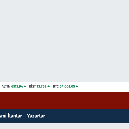
ALTIN
6513.94
BİST
13.768
BTC
64.602,05
mi İlanlar
Yazarlar