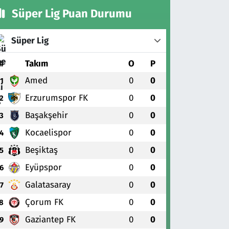
Süper Lig Puan Durumu
Süper Lig
#
Takım
O
P
Amed
0
0
1
Erzurumspor FK
0
0
2
Başakşehir
0
0
3
Kocaelispor
0
0
4
Beşiktaş
0
0
5
Eyüpspor
0
0
6
Galatasaray
0
0
7
Çorum FK
0
0
8
Gaziantep FK
0
0
9