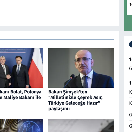
1
1
G
1
K
kanı Bolat, Polonya
Bakan Şimşek'ten
e Maliye Bakanı ile
"Milletimizle Çeyrek Asır,
Türkiye Geleceğe Hazır"
K
paylaşımı
G
G