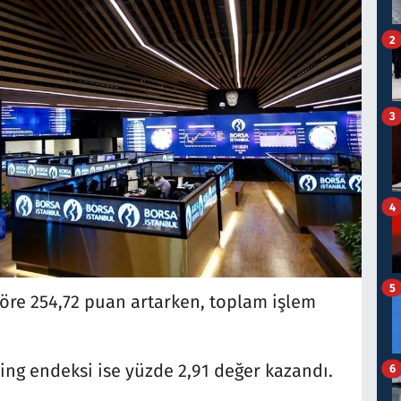
2
3
4
5
öre 254,72 puan artarken, toplam işlem
ing endeksi ise yüzde 2,91 değer kazandı.
6