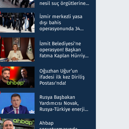
nesil suç örgütlerine
operasyon: 50 şüpheli
hakkında gözaltı kararı
İzmir merkezli yasa
dışı bahis
operasyonunda 34
gözaltı: Yaklaşık 2
Milyar liralık para
İzmit Belediyesi'ne
trafiği tespit edildi
operasyon! Başkan
Fatma Kaplan Hürriyet
ve eşi gözaltına alındı
Oğuzhan Uğur’un
ifadesi ilk kez Diriliş
Postası'nda!
Rusya Başbakan
Yardımcısı Novak,
Rusya-Türkiye enerji
ortaklığının stratejik
nitelikte olduğunu
Ahbap
belirtti