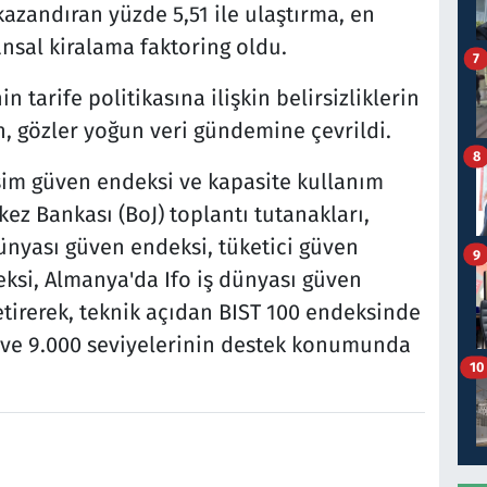
azandıran yüzde 5,51 ile ulaştırma, en
ansal kiralama faktoring oldu.
7
 tarife politikasına ilişkin belirsizliklerin
n, gözler yoğun veri gündemine çevrildi.
8
kesim güven endeksi ve kapasite kullanım
kez Bankası (BoJ) toplantı tutanakları,
 dünyası güven endeksi, tüketici güven
9
ksi, Almanya'da Ifo iş dünyası güven
etirerek, teknik açıdan BIST 100 endeksinde
0 ve 9.000 seviyelerinin destek konumunda
10