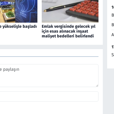
1
B
B
e yükselişle başladı
Emlak vergisinde gelecek yıl
için esas alınacak inşaat
A
maliyet bedelleri belirlendi
1
S