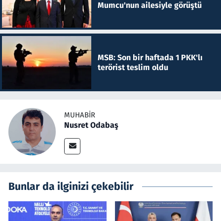
Mumcu'nun ailesiyle görüştü
MSB: Son bir haftada 1 PKK'lı
terörist teslim oldu
MUHABIR
Nusret Odabaş
Bunlar da ilginizi çekebilir