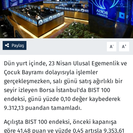
Resmi İlanlar
Rüya Tabirleri
Sağlık
Paylaş
-
+
A
A
Savunma Sanayi
Dün yurt içinde, 23 Nisan Ulusal Egemenlik ve
Çocuk Bayramı dolayısıyla işlemler
Seçim 2023
gerçekleşmezken, salı günü satış ağırlıklı bir
seyir izleyen Borsa İstanbul'da BIST 100
Spor
endeksi, günü yüzde 0,10 değer kaybederek
Teknoloji ve Bilim
9.312,13 puandan tamamladı.
Televizyon
Açılışta BIST 100 endeksi, önceki kapanışa
göre 41,48 puan ve yüzde 0,45 artışla 9.353,61