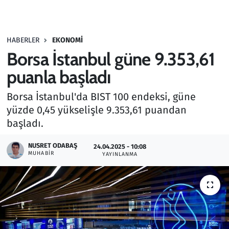
Gündem
HABERLER
EKONOMI
Haber
Borsa İstanbul güne 9.353,61
Kültür Sanat
puanla başladı
Borsa İstanbul'da BIST 100 endeksi, güne
Kurumsal Haberler
yüzde 0,45 yükselişle 9.353,61 puandan
başladı.
Lezzet Durağı
NUSRET ODABAŞ
24.04.2025 - 10:08
Memur ve Kamu
MUHABIR
YAYINLANMA
Otomobil
Oyun
Ramazan