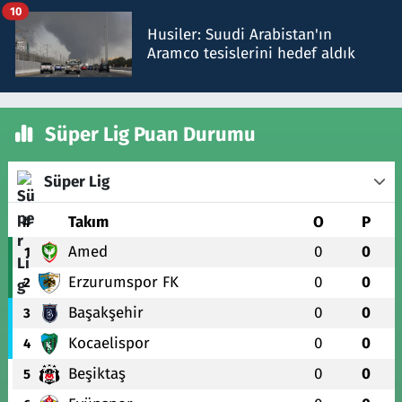
10
Husiler: Suudi Arabistan'ın
Aramco tesislerini hedef aldık
Süper Lig Puan Durumu
Süper Lig
#
Takım
O
P
Amed
0
0
1
Erzurumspor FK
0
0
2
Başakşehir
0
0
3
Kocaelispor
0
0
4
Beşiktaş
0
0
5