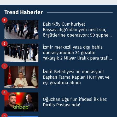
Trend Haberler
1
Bakırköy Cumhuriyet
Başsavcılığı'ndan yeni nesil suç
örgütlerine operasyon: 50 şüpheli
hakkında gözaltı kararı
2
İzmir merkezli yasa dışı bahis
operasyonunda 34 gözaltı:
Yaklaşık 2 Milyar liralık para trafiği
tespit edildi
3
İzmit Belediyesi'ne operasyon!
Başkan Fatma Kaplan Hürriyet ve
eşi gözaltına alındı
4
Oğuzhan Uğur’un ifadesi ilk kez
Diriliş Postası'nda!
5