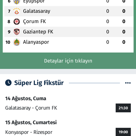
Eyüpspor
0
0
6
Galatasaray
0
0
7
Çorum FK
0
0
8
Gaziantep FK
0
0
9
Alanyaspor
0
0
10
Detaylar için tıklayın
Süper Lig Fikstür
14 Ağustos, Cuma
Galatasaray - Çorum FK
21:30
15 Ağustos, Cumartesi
Konyaspor - Rizespor
19:00