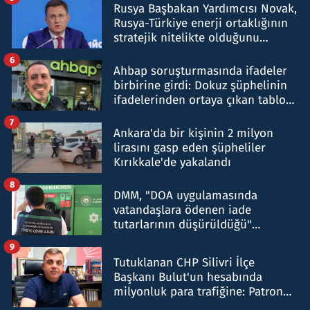
Rusya Başbakan Yardımcısı Novak,
Rusya-Türkiye enerji ortaklığının
stratejik nitelikte olduğunu
belirtti
6
Ahbap soruşturmasında ifadeler
birbirine girdi: Dokuz şüphelinin
ifadelerinden ortaya çıkan tablo
şok etti
7
Ankara'da bir kişinin 2 milyon
lirasını gasp eden şüpheliler
Kırıkkale'de yakalandı
8
DMM, "DOA uygulamasında
vatandaşlara ödenen iade
tutarlarının düşürüldüğü"
iddiasını yalanladı
9
Tutuklanan CHP Silivri İlçe
Başkanı Bulut'un hesabında
milyonluk para trafiğine: Patron
talimat verdi, ben gönderdim