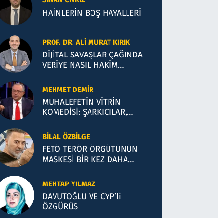
SINAN CIVRIZ
HAİNLERİN BOŞ HAYALLERİ
PROF. DR. ALI MURAT KIRIK
DİJİTAL SAVAŞLAR ÇAĞINDA
VERİYE NASIL HAKİM
OLACAĞIZ?
MEHMET DEMIR
MUHALEFETİN VİTRİN
KOMEDİSİ: ŞARKICILAR,
KUMARCILAR VE SİYASİ
İLLÜZYONLAR
BILAL ÖZBILGE
FETÖ TERÖR ÖRGÜTÜNÜN
MASKESİ BİR KEZ DAHA
DÜŞTÜ!
MEHTAP YILMAZ
DAVUTOĞLU VE CYP’li
ÖZGÜRÜS