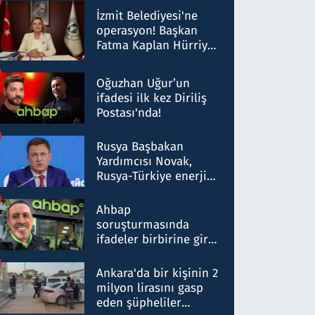
Milyar liralık para
İzmit Belediyesi'ne
trafiği tespit edildi
operasyon! Başkan
Fatma Kaplan Hürriyet
ve eşi gözaltına alındı
Oğuzhan Uğur’un
ifadesi ilk kez Diriliş
Postası'nda!
Rusya Başbakan
Yardımcısı Novak,
Rusya-Türkiye enerji
ortaklığının stratejik
nitelikte olduğunu
Ahbap
belirtti
soruşturmasında
ifadeler birbirine girdi:
Dokuz şüphelinin
ifadelerinden ortaya
Ankara'da bir kişinin 2
çıkan tablo şok etti
milyon lirasını gasp
eden şüpheliler