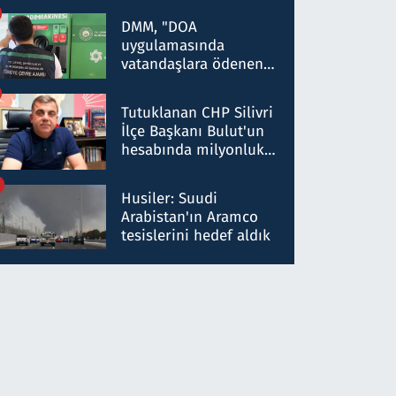
Kırıkkale'de yakalandı
DMM, "DOA
uygulamasında
vatandaşlara ödenen
iade tutarlarının
düşürüldüğü" iddiasını
Tutuklanan CHP Silivri
yalanladı
İlçe Başkanı Bulut'un
hesabında milyonluk
para trafiğine: Patron
talimat verdi, ben
Husiler: Suudi
gönderdim
Arabistan'ın Aramco
tesislerini hedef aldık