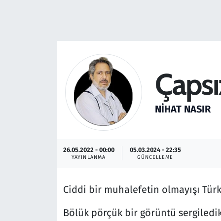
Resmi İlanlar
Rüya Tabirleri
Çapsı
Sağlık
Savunma Sanayi
NIHAT NASIR
Seçim 2023
Spor
26.05.2022 - 00:00
05.03.2024 - 22:35
YAYINLANMA
GÜNCELLEME
Teknoloji ve Bilim
Ciddi bir muhalefetin olmayışı Türki
Televizyon
Bölük pörçük bir görüntü sergiledi