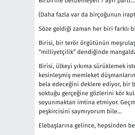
Birbirine benzemeyen 7 ayrı parti…
(Daha fazla var da birçoğunun irapt
Söze geldiği zaman her biri farklı 
Birisi, bir terör örgütünün meşrula
“milliyetçilik” dendiğinde mangalda
Birisi, ülkeyi yıkıma sürüklemek i
kesinleşmiş memleket düşmanlarını 
bela edeceğini deklere ediyor, bir 
soktuğu gerçeğine gözlerini kör kula
soyunmaktan imtina etmiyor. Geçmiş
peşkircisini saymıyorum bile…
Elebaşlarına gelince, hepsinden bet