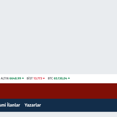
ALTIN
6648.99
BİST
13.773
BTC
65.130,04
mi İlanlar
Yazarlar