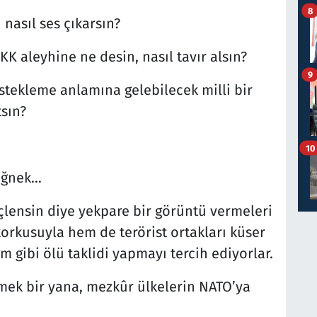
8
nasıl ses çıkarsın?
K aleyhine ne desin, nasıl tavır alsın?
9
stekleme anlamına gelebilecek milli bir
sın?
10
değnek…
çlensin diye yekpare bir görüntü vermeleri
orkusuyla hem de terörist ortakları küser
m gibi ölü taklidi yapmayı tercih ediyorlar.
lemek bir yana, mezkûr ülkelerin NATO’ya