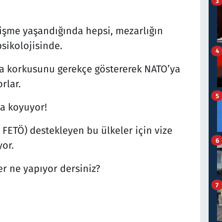
3
lişme yaşandığında hepsi, mezarlığın
psikolojisinde.
4
ya korkusunu gerekçe göstererek NATO’ya
rlar.
5
ya koyuyor!
FETÖ) destekleyen bu ülkeler için vize
6
yor.
r ne yapıyor dersiniz?
7