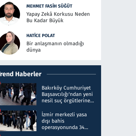
MEHMET FASIH SÜĞÜT
Yapay Zekâ Korkusu Neden
Bu Kadar Büyük
HATICE POLAT
Bir anlaşmanın olmadığı
dünya
Trend Haberler
Bakırköy Cumhuriyet
Başsavcılığı'ndan yeni
nesil suç örgütlerine
operasyon: 50 şüpheli
hakkında gözaltı kararı
İzmir merkezli yasa
dışı bahis
operasyonunda 34
gözaltı: Yaklaşık 2