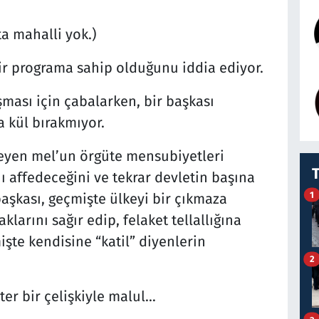
a mahalli yok.)
bir programa sahip olduğunu iddia ediyor.
şması için çabalarken, bir başkası
 kül bırakmıyor.
steyen mel’un örgüte mensubiyetleri
affedeceğini ve tekrar devletin başına
1
başkası, geçmişte ülkeyi bir çıkmaza
klarını sağır edip, felaket tellallığına
te kendisine “katil” diyenlerin
2
er bir çelişkiyle malul…